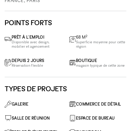
FRANCE, PARIS
POINTS FORTS
2
PRÊT À L'EMPLOI
68
M
Disponible avec design,
Superficie moyenne pour cette
mobilier et agencement
région
DEPUIS 2 JOURS
BOUTIQUE
Réservation flexible
magasin typique de cette zone
TYPES DE PROJETS
GALERIE
COMMERCE DE DÉTAIL
SALLE DE RÉUNION
ESPACE DE BUREAU