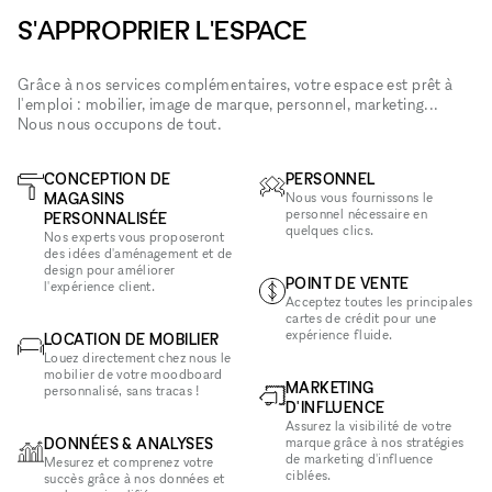
S'APPROPRIER L'ESPACE
Grâce à nos services complémentaires, votre espace est prêt à
l'emploi : mobilier, image de marque, personnel, marketing...
Nous nous occupons de tout.
CONCEPTION DE
PERSONNEL
MAGASINS
Nous vous fournissons le
personnel nécessaire en
PERSONNALISÉE
quelques clics.
Nos experts vous proposeront
des idées d'aménagement et de
design pour améliorer
POINT DE VENTE
l'expérience client.
Acceptez toutes les principales
cartes de crédit pour une
expérience fluide.
LOCATION DE MOBILIER
Louez directement chez nous le
mobilier de votre moodboard
MARKETING
personnalisé, sans tracas !
D'INFLUENCE
Assurez la visibilité de votre
DONNÉES & ANALYSES
marque grâce à nos stratégies
de marketing d'influence
Mesurez et comprenez votre
ciblées.
succès grâce à nos données et