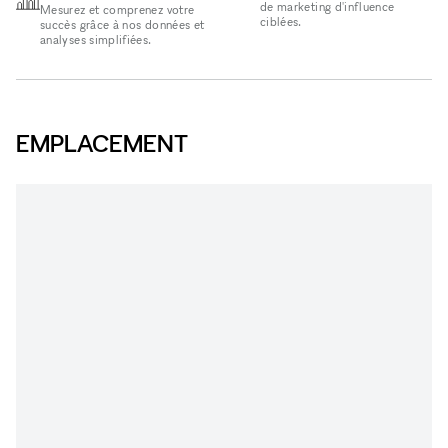
de marketing d'influence
Mesurez et comprenez votre
ciblées.
succès grâce à nos données et
analyses simplifiées.
EMPLACEMENT