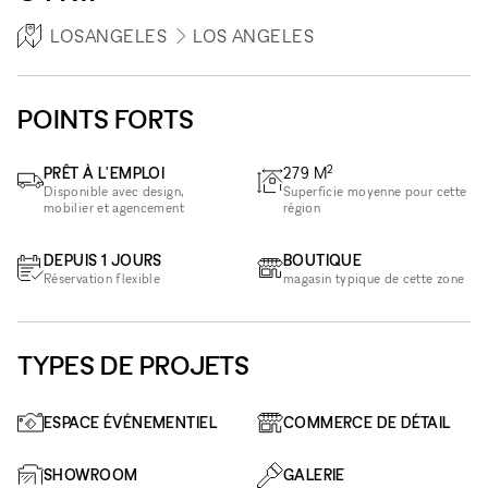
LOSANGELES
LOS ANGELES
POINTS FORTS
2
PRÊT À L'EMPLOI
279
M
Disponible avec design,
Superficie moyenne pour cette
mobilier et agencement
région
DEPUIS 1 JOURS
BOUTIQUE
Réservation flexible
magasin typique de cette zone
TYPES DE PROJETS
ESPACE ÉVÉNEMENTIEL
COMMERCE DE DÉTAIL
SHOWROOM
GALERIE