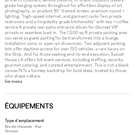
grade hanging system throughout for effortless display of art,
photography, or product 90" framed screen, premium sound +
lighting, *high-speed internet, and garment racks Two private
restrooms and a hospitality-grade kitchenette* with tea + coffee
service A private rear patio entrance allows for discreet VIP
arrivals or seamless load-in. The 1,500 sq ft private parking area
can serve as guest parking?or be transformed into a lounge,
installation zone, or open-air showroom. Two adjacent parking
lots offer daytime access for over 120 vehicles, a rare luxury on
the Strip. And for those seeking end-to-end execution, Sunset
House LA offers full event services, including staffing, security,
gourmet catering, and curated entertainment. This is not a blank
canvas?it?s a turnkey backdrop for bold ideas, trusted by those
who shape culture.
lire moins
ÉQUIPEMENTS
Type d'emplacement
Rez-de-chaussée - Rue
Terrasse