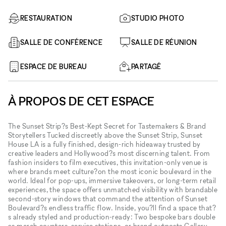
RESTAURATION
STUDIO PHOTO
SALLE DE CONFÉRENCE
SALLE DE RÉUNION
ESPACE DE BUREAU
PARTAGÉ
À PROPOS DE CET ESPACE
The Sunset Strip?s Best-Kept Secret for Tastemakers & Brand
Storytellers Tucked discreetly above the Sunset Strip, Sunset
House LA is a fully finished, design-rich hideaway trusted by
creative leaders and Hollywood?s most discerning talent. From
fashion insiders to film executives, this invitation-only venue is
where brands meet culture?on the most iconic boulevard in the
world. Ideal for pop-ups, immersive takeovers, or long-term retail
experiences, the space offers unmatched visibility with brandable
second-story windows that command the attention of Sunset
Boulevard?s endless traffic flow. Inside, you?ll find a space that?
s already styled and production-ready: Two bespoke bars double
as merch counters, service stations, or brand outposts Gallery-