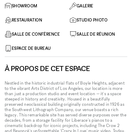
SHOWROOM
GALERIE
RESTAURATION
STUDIO PHOTO
SALLE DE CONFÉRENCE
SALLE DE RÉUNION
ESPACE DE BUREAU
À PROPOS DE CET ESPACE
Nestled in the historic industrial flats of Boyle Heights, adjacent
to the vibrant Arts District of Los Angeles, our location is more
than just a production studio and event location — it's a space
steeped in history and creativity. Housed in a beautifully
preserved neoclassical building originally constructed in 1926 as
the Southwest Lithograph Company, our venue boasts a rich
legacy. This remarkable site has served diverse purposes over the
decades, from a storage facility for Liberace's pianos to a
cinematic backdrop for iconic projects, including The Crow 2
and Beyoncé's unforgettable 'Crazy In Love' music video. Today,