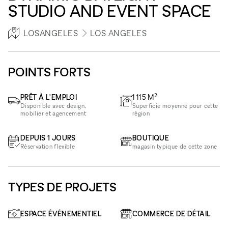
STUDIO AND EVENT SPACE
LOSANGELES
LOS ANGELES
POINTS FORTS
2
PRÊT À L'EMPLOI
1 115
M
Disponible avec design,
Superficie moyenne pour cette
mobilier et agencement
région
DEPUIS 1 JOURS
BOUTIQUE
Réservation flexible
magasin typique de cette zone
TYPES DE PROJETS
ESPACE ÉVÉNEMENTIEL
COMMERCE DE DÉTAIL