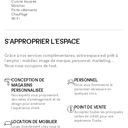
Cuisine équipée
Mobilier
Porte-vêtements
Chauffage
Wi‑Fi
S'APPROPRIER L'ESPACE
Grâce à nos services complémentaires, votre espace est prêt à
l'emploi : mobilier, image de marque, personnel, marketing...
Nous nous occupons de tout.
CONCEPTION DE
PERSONNEL
MAGASINS
Nous vous fournissons le
personnel nécessaire en
PERSONNALISÉE
quelques clics.
Nos experts vous proposeront
des idées d'aménagement et de
design pour améliorer
POINT DE VENTE
l'expérience client.
Acceptez toutes les principales
cartes de crédit pour une
expérience fluide.
LOCATION DE MOBILIER
Louez directement chez nous le