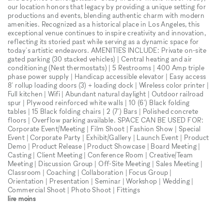
our location honors that legacy by providing a unique setting for
productions and events, blending authentic charm with modern
amenities. Recognized as a historical place in Los Angeles, this
exceptional venue continues to inspire creativity and innovation,
reflecting its storied past while serving as a dynamic space for
today's artistic endeavors. AMENITIES INCLUDE: Private on-site
gated parking (30 stacked vehicles) | Central heating and air
conditioning (Nest thermostats) | 5 Restrooms | 400 Amp triple
phase power supply | Handicap accessible elevator | Easy access
8' rollup loading doors (3) + loading dock | Wireless color printer |
Full kitchen | Wifi | Abundant natural daylight | Outdoor railroad
spur | Plywood reinforced white walls | 10 (6') Black folding
tables | 15 Black folding chairs | 2 (7') Bars | Polished concrete
floors | Overflow parking available. SPACE CAN BE USED FOR:
Corporate Event/Meeting | Film Shoot | Fashion Show | Special
Event | Corporate Party | Exhibit/Gallery | Launch Event | Product
Demo | Product Release | Product Showcase | Board Meeting |
Casting | Client Meeting | Conference Room | Creative/Team
Meeting | Discussion Group | Off-Site Meeting | Sales Meeting |
Classroom | Coaching | Collaboration | Focus Group |
Orientation | Presentation | Seminar | Workshop | Wedding |
Commercial Shoot | Photo Shoot | Fittings
lire moins