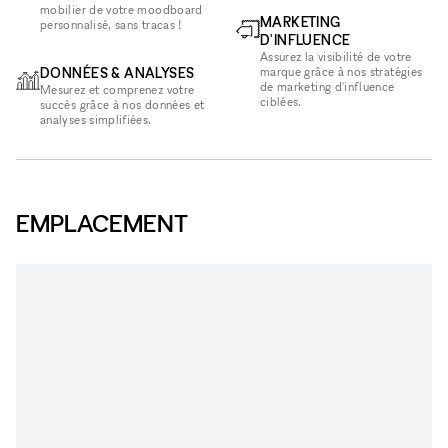
mobilier de votre moodboard
MARKETING
personnalisé, sans tracas !
D'INFLUENCE
Assurez la visibilité de votre
DONNÉES & ANALYSES
marque grâce à nos stratégies
de marketing d'influence
Mesurez et comprenez votre
ciblées.
succès grâce à nos données et
analyses simplifiées.
EMPLACEMENT