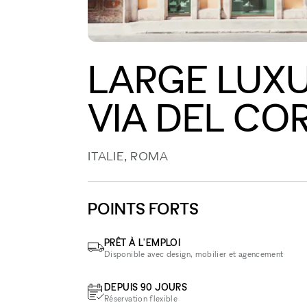
LARGE LUX
VIA DEL CO
ITALIE, ROMA
POINTS FORTS
PRÊT À L'EMPLOI
Disponible avec design, mobilier et agencement
DEPUIS 90 JOURS
Réservation flexible