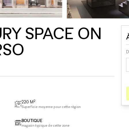
URY SPACE ON
RSO
D
2
220
M
Superficie moyenne pour cette région
BOUTIQUE
magasin typique de cette zone