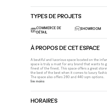
TYPES DE PROJETS
COMMERCE DE
SHOWROOM
DÉTAIL
À PROPOS DE CET ESPACE
A beutiful and luxorious space located on the infamous
space is truly a must for any brand that wants to g
finest of the finest. This space offers a great stor
the best of the best when it comes to luxury fashi
The space also offers 280 and 440 sqm options.
lire moins
HORAIRES