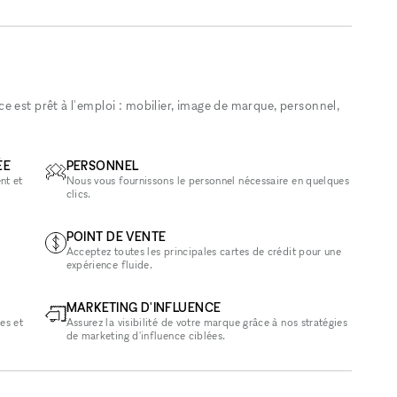
 est prêt à l'emploi : mobilier, image de marque, personnel,
ÉE
PERSONNEL
nt et
Nous vous fournissons le personnel nécessaire en quelques
clics.
POINT DE VENTE
Acceptez toutes les principales cartes de crédit pour une
expérience fluide.
MARKETING D'INFLUENCE
es et
Assurez la visibilité de votre marque grâce à nos stratégies
de marketing d'influence ciblées.