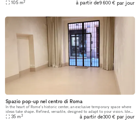
2
à partir de
par jour
that wants to get attention in the capital
105
m
9 600 €
Spazio pop-up nel centro di Roma
In the heart of Rome’s historic center, an exclusive temporary space where
ideas take shape. Refined, versatile, designed to adapt to your vision. Ideal
2
à partir de
par jour
for: Shootings, Events, Exhibitions, Presentat
35
m
300 €