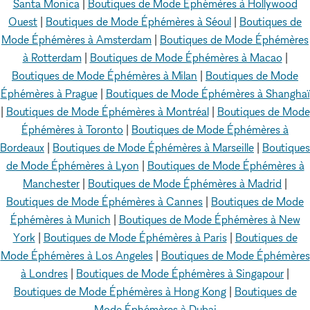
Santa Monica
|
Boutiques de Mode Éphémères à Hollywood
Ouest
|
Boutiques de Mode Éphémères à Séoul
|
Boutiques de
Mode Éphémères à Amsterdam
|
Boutiques de Mode Éphémères
à Rotterdam
|
Boutiques de Mode Éphémères à Macao
|
Boutiques de Mode Éphémères à Milan
|
Boutiques de Mode
Éphémères à Prague
|
Boutiques de Mode Éphémères à Shanghaï
|
Boutiques de Mode Éphémères à Montréal
|
Boutiques de Mode
Éphémères à Toronto
|
Boutiques de Mode Éphémères à
Bordeaux
|
Boutiques de Mode Éphémères à Marseille
|
Boutiques
de Mode Éphémères à Lyon
|
Boutiques de Mode Éphémères à
Manchester
|
Boutiques de Mode Éphémères à Madrid
|
Boutiques de Mode Éphémères à Cannes
|
Boutiques de Mode
Éphémères à Munich
|
Boutiques de Mode Éphémères à New
York
|
Boutiques de Mode Éphémères à Paris
|
Boutiques de
Mode Éphémères à Los Angeles
|
Boutiques de Mode Éphémères
à Londres
|
Boutiques de Mode Éphémères à Singapour
|
Boutiques de Mode Éphémères à Hong Kong
|
Boutiques de
Mode Éphémères à Dubai