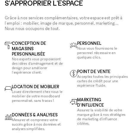
S'APPROPRIER L'ESPACE
Grâce à nos services complémentaires, votre espace est prêt à
l'emploi : mobilier, image de marque, personnel, marketing...
Nous nous occupons de tout.
CONCEPTION DE
PERSONNEL
MAGASINS
Nous vous fournissons le
personnel nécessaire en
PERSONNALISÉE
quelques clics.
Nos experts vous proposeront
des idées d'aménagement et de
design pour améliorer
POINT DE VENTE
l'expérience client.
Acceptez toutes les principales
cartes de crédit pour une
expérience fluide.
LOCATION DE MOBILIER
Louez directement chez nous le
mobilier de votre moodboard
MARKETING
personnalisé, sans tracas !
D'INFLUENCE
Assurez la visibilité de votre
DONNÉES & ANALYSES
marque grâce à nos stratégies
de marketing d'influence
Mesurez et comprenez votre
ciblées.
succès grâce à nos données et
analyses simplifiées.