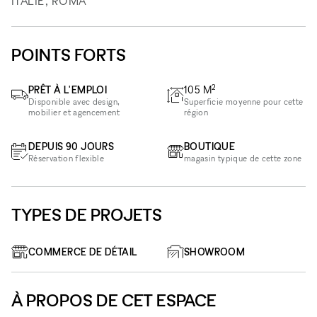
ITALIE, ROMA
POINTS FORTS
2
PRÊT À L'EMPLOI
105
M
Disponible avec design,
Superficie moyenne pour cette
mobilier et agencement
région
DEPUIS 90 JOURS
BOUTIQUE
Réservation flexible
magasin typique de cette zone
TYPES DE PROJETS
COMMERCE DE DÉTAIL
SHOWROOM
À PROPOS DE CET ESPACE