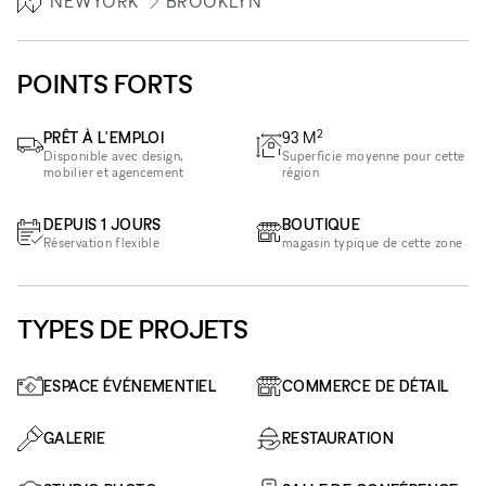
NEWYORK
BROOKLYN
POINTS FORTS
2
PRÊT À L'EMPLOI
93
M
Disponible avec design,
Superficie moyenne pour cette
mobilier et agencement
région
DEPUIS 1 JOURS
BOUTIQUE
Réservation flexible
magasin typique de cette zone
TYPES DE PROJETS
ESPACE ÉVÉNEMENTIEL
COMMERCE DE DÉTAIL
GALERIE
RESTAURATION