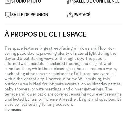
STUDIO PHOTO
SALLE DE CONFÉRENCE
SALLE DE RÉUNION
PARTAGÉ
À PROPOS DE CET ESPACE
The space features large street-facing windows and floor-to-
ceiling patio doors, providing plenty of natural light during the
day and breathtaking views of the night sky. The patio is
adorned with beautiful checkered flooring and elegant white
cane furniture, while the enclosed greenhouse creates a warm,
enchanting atmosphere reminiscent of a Tuscan backyard, all
within the vibrant city. Located in prime Williamsburg, this
outdoor area is ideal for intimate events such as birthday parties,
baby showers, private meetings, and dinner gatherings. The
terrace and lower patio are covered, ensuring your event remains
unaffected by rain or inclement weather. Bright and spacious, it?
s the perfect setting for any occasion.
lire moins