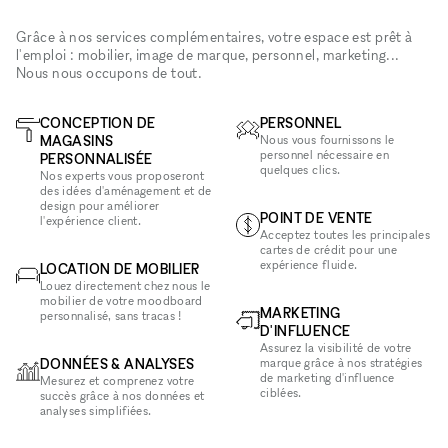
Grâce à nos services complémentaires, votre espace est prêt à
l'emploi : mobilier, image de marque, personnel, marketing...
Nous nous occupons de tout.
CONCEPTION DE
PERSONNEL
MAGASINS
Nous vous fournissons le
personnel nécessaire en
PERSONNALISÉE
quelques clics.
Nos experts vous proposeront
des idées d'aménagement et de
design pour améliorer
POINT DE VENTE
l'expérience client.
Acceptez toutes les principales
cartes de crédit pour une
expérience fluide.
LOCATION DE MOBILIER
Louez directement chez nous le
mobilier de votre moodboard
MARKETING
personnalisé, sans tracas !
D'INFLUENCE
Assurez la visibilité de votre
DONNÉES & ANALYSES
marque grâce à nos stratégies
de marketing d'influence
Mesurez et comprenez votre
ciblées.
succès grâce à nos données et
analyses simplifiées.