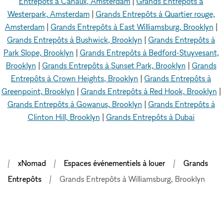
Entrepôts à Canaux, Amsterdam
|
Grands Entrepôts à
Westerpark, Amsterdam
|
Grands Entrepôts à Quartier rouge,
Amsterdam
|
Grands Entrepôts à East Williamsburg, Brooklyn
|
Grands Entrepôts à Bushwick, Brooklyn
|
Grands Entrepôts à
Park Slope, Brooklyn
|
Grands Entrepôts à Bedford-Stuyvesant,
Brooklyn
|
Grands Entrepôts à Sunset Park, Brooklyn
|
Grands
Entrepôts à Crown Heights, Brooklyn
|
Grands Entrepôts à
Greenpoint, Brooklyn
|
Grands Entrepôts à Red Hook, Brooklyn
|
Grands Entrepôts à Gowanus, Brooklyn
|
Grands Entrepôts à
Clinton Hill, Brooklyn
|
Grands Entrepôts à Dubai
xNomad
Espaces événementiels à louer
Grands
Entrepôts
Grands Entrepôts à Williamsburg, Brooklyn