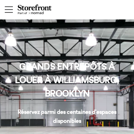
GRANDS ENTREPÔTS À
LOUER À WILLIAMSBURG,
BROOKLYN
Réservez parmi des centaines d'espaces
disponibles