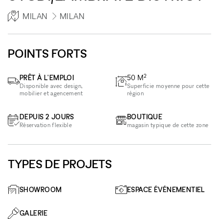
MILAN
MILAN
POINTS FORTS
2
PRÊT À L'EMPLOI
50
M
Disponible avec design,
Superficie moyenne pour cette
mobilier et agencement
région
DEPUIS 2 JOURS
BOUTIQUE
Réservation flexible
magasin typique de cette zone
TYPES DE PROJETS
SHOWROOM
ESPACE ÉVÉNEMENTIEL
GALERIE