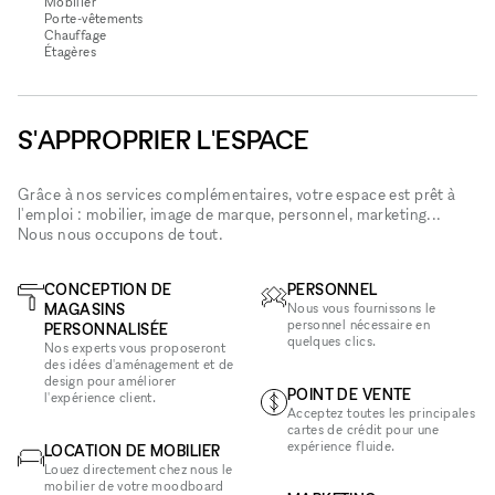
Mobilier
Porte-vêtements
Chauffage
Étagères
S'APPROPRIER L'ESPACE
Grâce à nos services complémentaires, votre espace est prêt à
l'emploi : mobilier, image de marque, personnel, marketing...
Nous nous occupons de tout.
CONCEPTION DE
PERSONNEL
MAGASINS
Nous vous fournissons le
personnel nécessaire en
PERSONNALISÉE
quelques clics.
Nos experts vous proposeront
des idées d'aménagement et de
design pour améliorer
POINT DE VENTE
l'expérience client.
Acceptez toutes les principales
cartes de crédit pour une
expérience fluide.
LOCATION DE MOBILIER
Louez directement chez nous le
mobilier de votre moodboard