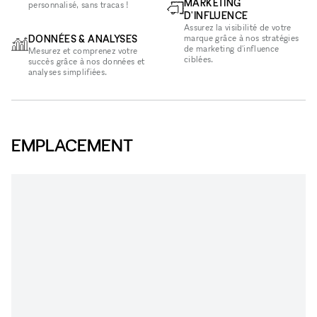
MARKETING
personnalisé, sans tracas !
D'INFLUENCE
Assurez la visibilité de votre
DONNÉES & ANALYSES
marque grâce à nos stratégies
de marketing d'influence
Mesurez et comprenez votre
ciblées.
succès grâce à nos données et
analyses simplifiées.
EMPLACEMENT