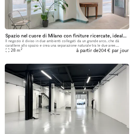
Spazio nel cuore di Milano con finiture ricercate, ideale per temporary shop, pop-up ed eventi
Il negozio è diviso in due ambienti collegati da un grande arco, che dà
carattere allo spazio e crea una separazione naturale tra le due aree.
2
à partir de
par jour
All’interno ci sono travi a vista verniciate, pavimento
28
m
204 €