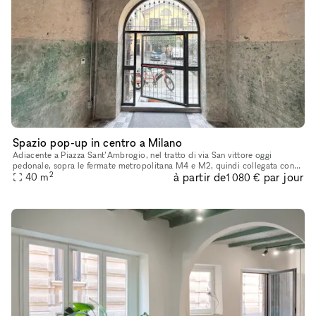
Spazio pop-up in centro a Milano
Adiacente a Piazza Sant’Ambrogio, nel tratto di via San vittore oggi
pedonale, sopra le fermate metropolitana M4 e M2, quindi collegata con
2
à partir de
par jour
Linate e Malpensa in uno stabile d’epoca con un cortile di
40
m
1 080 €