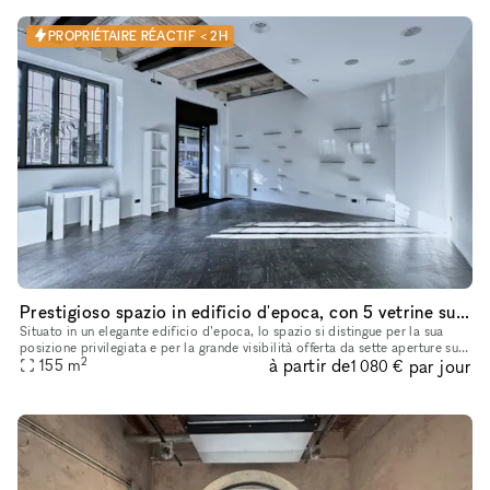
PROPRIÉTAIRE RÉACTIF < 2H
Prestigioso spazio in edificio d'epoca, con 5 vetrine su strada
Situato in un elegante edificio d’epoca, lo spazio si distingue per la sua
posizione privilegiata e per la grande visibilità offerta da sette aperture su
2
à partir de
par jour
155
strada. Cinque vetrine si affacciano su via
m
1 080 €