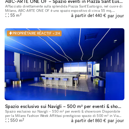
ABC-ARTE ONE OF – Spazio eventi in Piazza Sant'Eustorgio, Milano
Affacciato direttamente sulla splendida Piazza Sant'Eustorgio, nel cuore di
Milano, ABC-ARTE ONE OF è uno spazio espositivo di circa 55 mq,
2
à partir de
par jour
completamente ristrutturato di recente e curato nei minimi
55
m
1 440 €
PROPRIÉTAIRE RÉACTIF < 2H
Spazio esclusivo sui Navigli – 500 m² per eventi & showroom
Spazio esclusivo sui Navigli – 550 m² per eventi & showroom Disponibile
per la Milano Fashion Week Affittasi prestigioso spazio di 500 m² in Via
2
à partir de
par jour
Andrea Ponti, zona Navigli. Il locale, completamente r
550
m
1 860 €