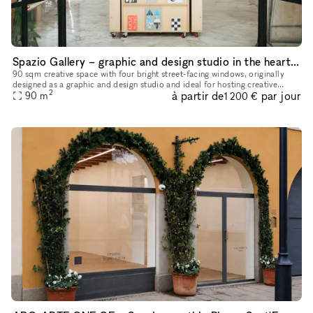
Spazio Gallery – graphic and design studio in the heart of Milan
90 sqm creative space with four bright street-facing windows, originally
designed as a graphic and design studio and ideal for hosting creative
2
à partir de
par jour
projects, photo shoots, events, and workshops. The inte
90
m
1 200 €