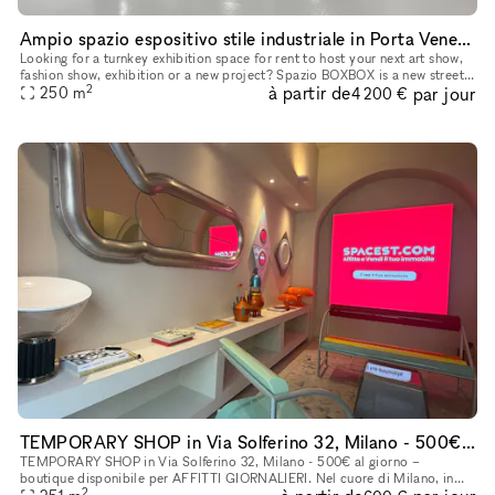
Ampio spazio espositivo stile industriale in Porta Venezia Milano
Looking for a turnkey exhibition space for rent to host your next art show,
fashion show, exhibition or a new project? Spazio BOXBOX is a new street-
2
à partir de
par jour
level open space located in Milano Porta Venezia.
250
m
4 200 €
TEMPORARY SHOP in Via Solferino 32, Milano - 500€ al giorno
TEMPORARY SHOP in Via Solferino 32, Milano - 500€ al giorno –
boutique disponibile per AFFITTI GIORNALIERI. Nel cuore di Milano, in
2
Via Solferino 32, questa boutique di circa 25 mq rappresenta una s