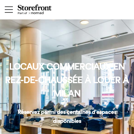
LOCAUX COMMERCIAUX EN
REZ-DE-CHAUSSÉE À LOUER À
MILAN
Réservez parmi des centaines d'espaces
disponibles