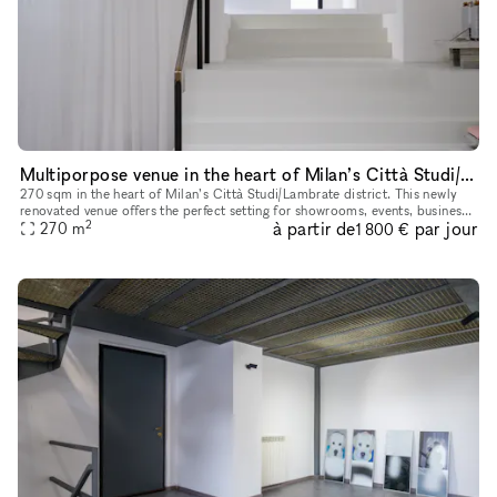
Multiporpose venue in the heart of Milan’s Città Studi/Lambrate district
270 sqm in the heart of Milan’s Città Studi/Lambrate district. This newly
renovated venue offers the perfect setting for showrooms, events, business
2
à partir de
par jour
meetings, and more, with the flexibility to host
270
m
1 800 €