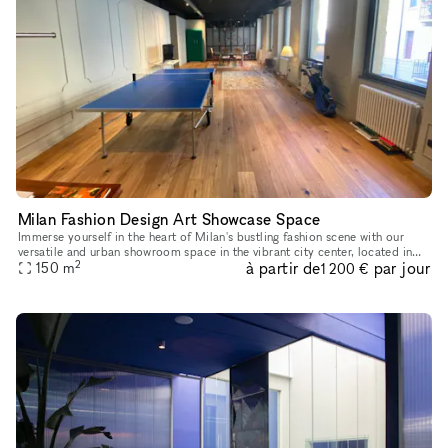
Milan Fashion Design Art Showcase Space
Immerse yourself in the heart of Milan's bustling fashion scene with our
versatile and urban showroom space in the vibrant city center, located in
2
à partir de
par jour
the sought-after areas of Brera, Corso Como and Via
150
m
1 200 €