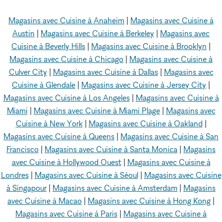
Magasins avec Cuisine à Anaheim
|
Magasins avec Cuisine à
Austin
|
Magasins avec Cuisine à Berkeley
|
Magasins avec
Cuisine à Beverly Hills
|
Magasins avec Cuisine à Brooklyn
|
Magasins avec Cuisine à Chicago
|
Magasins avec Cuisine à
Culver City
|
Magasins avec Cuisine à Dallas
|
Magasins avec
Cuisine à Glendale
|
Magasins avec Cuisine à Jersey City
|
Magasins avec Cuisine à Los Angeles
|
Magasins avec Cuisine à
Miami
|
Magasins avec Cuisine à Miami Plage
|
Magasins avec
Cuisine à New York
|
Magasins avec Cuisine à Oakland
|
Magasins avec Cuisine à Queens
|
Magasins avec Cuisine à San
Francisco
|
Magasins avec Cuisine à Santa Monica
|
Magasins
avec Cuisine à Hollywood Ouest
|
Magasins avec Cuisine à
Londres
|
Magasins avec Cuisine à Séoul
|
Magasins avec Cuisine
à Singapour
|
Magasins avec Cuisine à Amsterdam
|
Magasins
avec Cuisine à Macao
|
Magasins avec Cuisine à Hong Kong
|
Magasins avec Cuisine à Paris
|
Magasins avec Cuisine à