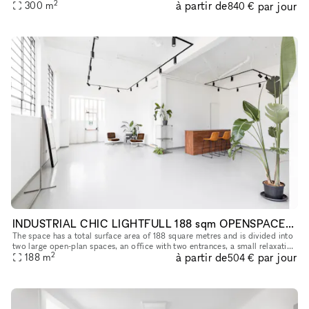
2
à partir de
par jour
for events, pop up showrooms, photo/video shootings,
300
m
840 €
INDUSTRIAL CHIC LIGHTFULL 188 sqm OPENSPACE IN MILAN
The space has a total surface area of 188 square metres and is divided into
two large open-plan spaces, an office with two entrances, a small relaxation
2
à partir de
par jour
area with a kitchen, a toilet with two toilets
188
m
504 €