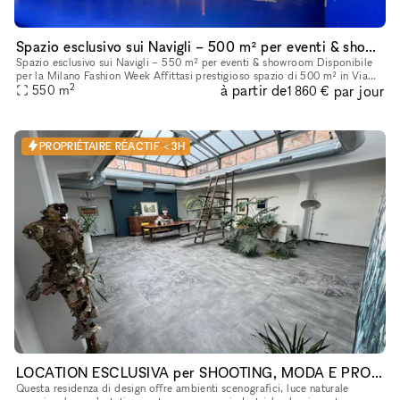
Spazio esclusivo sui Navigli – 500 m² per eventi & showroom
Spazio esclusivo sui Navigli – 550 m² per eventi & showroom Disponibile
per la Milano Fashion Week Affittasi prestigioso spazio di 500 m² in Via
2
à partir de
par jour
Andrea Ponti, zona Navigli. Il locale, completamente r
550
m
1 860 €
PROPRIÉTAIRE RÉACTIF < 3H
LOCATION ESCLUSIVA per SHOOTING, MODA E PRODUZIONI CREATIVI in CINA TOWN
Questa residenza di design offre ambienti scenografici, luce naturale