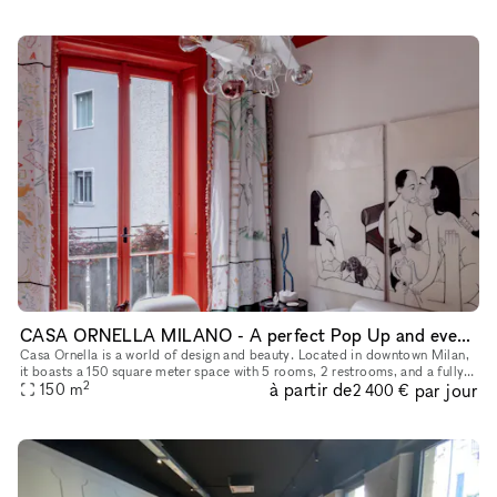
CASA ORNELLA MILANO - A perfect Pop Up and events location downtown in Milan
Casa Ornella is a world of design and beauty. Located in downtown Milan,
it boasts a 150 square meter space with 5 rooms, 2 restrooms, and a fully
2
à partir de
par jour
equipped kitchen. Here, colors take center stage alo
150
m
2 400 €