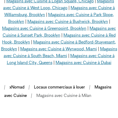
|
Magasins avec Cuisine à Logan Square, Chicago
|
Magasins
avec Cuisine à West Loop, Chicago
|
Magasins avec Cuisine à
Williamsburg, Brooklyn
|
Magasins avec Cuisine à Park Slope,
Brooklyn
|
Magasins avec Cuisine à Bushwick, Brooklyn
|
Magasins avec Cuisine à Greenpoint, Brooklyn
|
Magasins avec
Cuisine à Sunset Park, Brooklyn
|
Magasins avec Cuisine à Red
Hook, Brooklyn
|
Magasins avec Cuisine à Bedford-Stuyvesant,
Brooklyn
|
Magasins avec Cuisine à Wynwood, Miami
|
Magasins
avec Cuisine à South Beach, Miami
|
Magasins avec Cuisine à
Long Island City, Queens
|
Magasins avec Cuisine à Dubai
xNomad
Locaux commerciaux à louer
Magasins
avec Cuisine
Magasins avec Cuisine à Milan