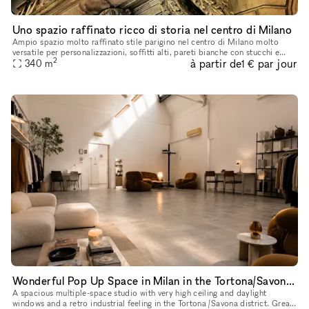
Uno spazio raffinato ricco di storia nel centro di Milano
Ampio spazio molto raffinato stile parigino nel centro di Milano molto
versatile per personalizzazioni, soffitti alti, pareti bianche con stucchi e
2
à partir de
par jour
boiserie bianche, parquet in rovere d’epoca. Ricco
340
m
1 €
Wonderful Pop Up Space in Milan in the Tortona/Savona district
A spacious multiple-space studio with very high ceiling and daylight
windows and a retro industrial feeling in the Tortona /Savona district. Great