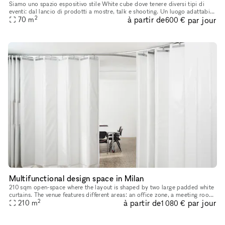
Siamo uno spazio espositivo stile White cube dove tenere diversi tipi di
eventi: dal lancio di prodotti a mostre, talk e shooting. Un luogo adattabile
2
à partir de
par jour
70
m
ad ogni tipo di evento. Ci troviamo nel piano
600 €
Multifunctional design space in Milan
210 sqm open-space where the layout is shaped by two large padded white
curtains. The venue features different areas: an office zone, a meeting room,
2
à partir de
par jour
a kitchen, and a relax area. The space is furnish
210
m
1 080 €