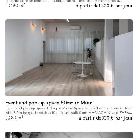
eccezionale e un’estetica contemporanea – industriale che si presta
2
à partir de
par jour
perfettamente a produzioni creative internationali. Due zone
190
m
1 800 €
Event and pop-up space 80mq in Milan
Event and pop-up space 80mq in Milan: Space located on the ground floor
with 3.9m height. Less than 10 minutes walk from MACIACHINI and ZARA
2
à partir de
par jour
80
m
metro station, 1minutes from 2/4 tram and 70 bus. It is a
300 €