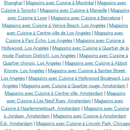
Shanghaï
|
Magasins avec Cuisine à Montréal
|
Magasins avec
Cuisine à Toronto
|
Magasins avec Cuisine à Marseille
|
Magasins
avec Cuisine à Lyon
|
Magasins avec Cuisine à Barcelone
|
Magasins avec Cuisine à Venice Beach, Los Angeles
|
Magasins
avec Cuisine à Centre-ville de Los Angeles
|
Magasins avec
Cuisine à Parc Écho, Los Angeles
|
Magasins avec Cuisine à
Hollywood, Los Angeles
|
Magasins avec Cuisine à Quartier de la
mode (Fashion District), Los Angeles
|
Magasins avec Cuisine à
Quartier chinois, Los Angeles
|
Magasins avec Cuisine à Abbot
Kinney, Los Angeles
|
Magasins avec Cuisine à Santee Street,
Los Angeles
|
Magasins avec Cuisine à Hollywood Boulevard, Los
Angeles
|
Magasins avec Cuisine à Quartier rouge, Amsterdam
|
Magasins avec Cuisine à Centre-ville, Amsterdam
|
Magasins
avec Cuisine à Les Neuf Rues, Amsterdam
|
Magasins avec
Cuisine à Haarlemmerbuurt, Amsterdam
|
Magasins avec Cuisine
à Jordaan, Amsterdam
|
Magasins avec Cuisine à Amsterdam
Est, Amsterdam
|
Magasins avec Cuisine à Lincoln Park, Chicago