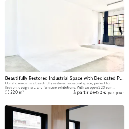
Beautifully Restored Industrial Space with Dedicated Photo Cyclorama, Perfect for Events, Exhibitions, and Creative Photo Shoots
Our showroom is a beautifully restored industrial space, perfect for
fashion, design, art, and furniture exhibitions. With an open 220 sqm
2
à partir de
par jour
layout, it offers great flexibility for various setups and
220
m
420 €