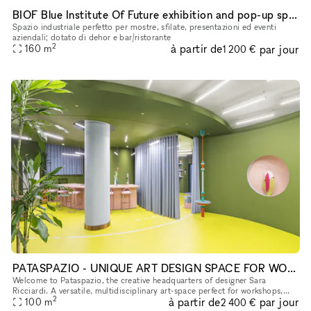
BIOF Blue Institute Of Future exhibition and pop-up space
Spazio industriale perfetto per mostre, sfilate, presentazioni ed eventi
aziendali; dotato di dehor e bar/ristorante
2
à partir de
par jour
160
m
1 200 €
PATASPAZIO - UNIQUE ART DESIGN SPACE FOR WORKSHOPS AND EVENTS
Welcome to Pataspazio, the creative headquarters of designer Sara
Ricciardi. A versatile, multidisciplinary art-space perfect for workshops,
2
à partir de
par jour
cultural experiences, and unique corporate events. We offe
100
m
2 400 €