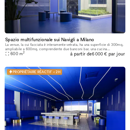
Spazio multifunzionale sui Navigli a Milano
La venue, la cui facciata è interamente vetrata, ha una superficie di 300mq,
ampliabile a 600mq, comprendente due banconi bar, una cucina
2
à partir de
par jour
professionale completamente attrezzata, un desk reception, gu
600
m
6 000 €
PROPRIÉTAIRE RÉACTIF < 2H