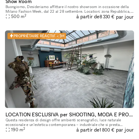
Show Room
Buongiorno, Desideriamo affittare il nostro showroom in occasione della
Milano Fashion Week, dal 22 al 28 settembre. Location: zona Repubblica,
2
à partir de
par jour
500
m
in pieno centro a Milano Superficie: 700 mq totali, d
8 330 €
PROPRIÉTAIRE RÉACTIF < 3H
LOCATION ESCLUSIVA per SHOOTING, MODA E PRODUZIONI CREATIVI in CINA TOWN
Questa residenza di design offre ambienti scenografici, luce naturale
eccezionale e un’estetica contemporanea – industriale che si presta
2
à partir de
par jour
perfettamente a produzioni creative internationali. Due zone
190
m
1 800 €