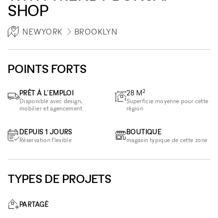
SHOP
NEWYORK
BROOKLYN
POINTS FORTS
2
PRÊT À L'EMPLOI
28
M
Disponible avec design,
Superficie moyenne pour cette
mobilier et agencement
région
DEPUIS 1 JOURS
BOUTIQUE
Réservation flexible
magasin typique de cette zone
TYPES DE PROJETS
PARTAGÉ