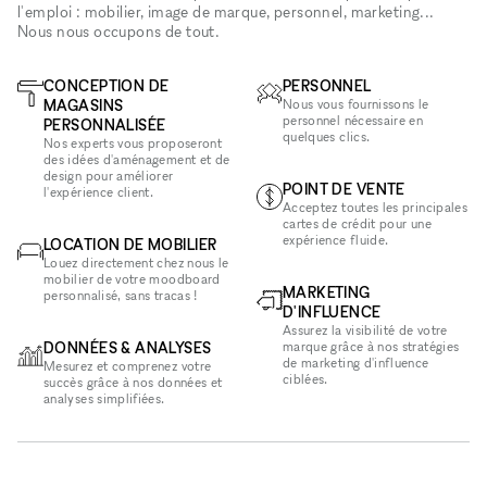
l'emploi : mobilier, image de marque, personnel, marketing...
Nous nous occupons de tout.
CONCEPTION DE
PERSONNEL
MAGASINS
Nous vous fournissons le
personnel nécessaire en
PERSONNALISÉE
quelques clics.
Nos experts vous proposeront
des idées d'aménagement et de
design pour améliorer
POINT DE VENTE
l'expérience client.
Acceptez toutes les principales
cartes de crédit pour une
expérience fluide.
LOCATION DE MOBILIER
Louez directement chez nous le
mobilier de votre moodboard
MARKETING
personnalisé, sans tracas !
D'INFLUENCE
Assurez la visibilité de votre
DONNÉES & ANALYSES
marque grâce à nos stratégies
de marketing d'influence
Mesurez et comprenez votre
ciblées.
succès grâce à nos données et
analyses simplifiées.