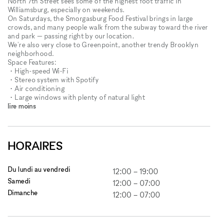
North 7th Street sees some of the highest foot traffic in
Williamsburg, especially on weekends.
On Saturdays, the Smorgasburg Food Festival brings in large
crowds, and many people walk from the subway toward the river
and park — passing right by our location.
We're also very close to Greenpoint, another trendy Brooklyn
neighborhood.
Space Features:
・High-speed Wi-Fi
・Stereo system with Spotify
・Air conditioning
・Large windows with plenty of natural light
lire moins
HORAIRES
Du lundi au vendredi
12:00
–
19:00
Samedi
12:00
–
07:00
Dimanche
12:00
–
07:00