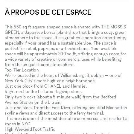
À PROPOS DE CET ESPACE
This 550 sq ft square-shaped space is shared with THE MOSS &
GREEN, a Japanese bonsai plant shop that brings a cozy, green
atmosphere to the space. It's a great collaboration opportunity,
especially if your brand has a sustainable vibe. The space is
perfect for retail, pop-ups, or art exhibitions. Your available
space will be approximately 300 sq ft, offering enough room for
a wide variety of creative or commercial uses while benefiting
from the unique shared atmosphere.
Top-Tier Location
We're located in the heart of Williamsburg, Brooklyn — one of
New York City’s most high-end neighborhoods.
Just one block from CHANEL and Hermès.
Right next to the Le Labo flagship store.
Only two blocks (about a 5-minute walk) from the Bedford
Avenue Station on the L train.
Just one block from the East River, offering beautiful Manhattan
skyline views and direct access to the ferry terminal.
This area is one of the most desirable commercial and residential
zones in NYC.
High Weekend Foot Traffic