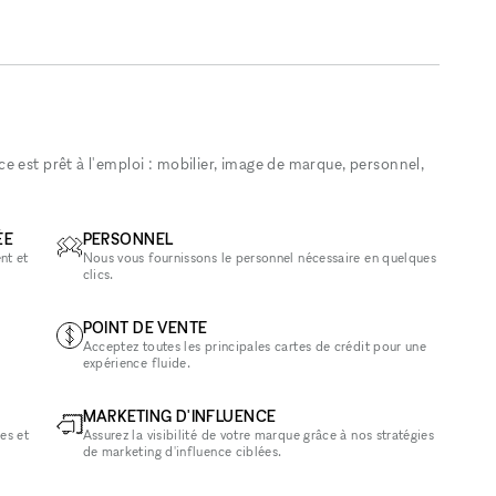
 est prêt à l'emploi : mobilier, image de marque, personnel,
ÉE
PERSONNEL
nt et
Nous vous fournissons le personnel nécessaire en quelques
clics.
POINT DE VENTE
Acceptez toutes les principales cartes de crédit pour une
expérience fluide.
MARKETING D'INFLUENCE
es et
Assurez la visibilité de votre marque grâce à nos stratégies
de marketing d'influence ciblées.