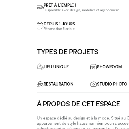
PRÊT À L'EMPLOI
Disponible avec design, mobilier et agencement
DEPUIS 1 JOURS
Réservation flexible
TYPES DE PROJETS
LIEU UNIQUE
SHOWROOM
RESTAURATION
STUDIO PHOTO
À PROPOS DE CET ESPACE
Un espace dédié au design et à la mode. Situé au C
appartement de style haussmannien pourra accueill
vide-dressing au séminaire, en passant par l'organ