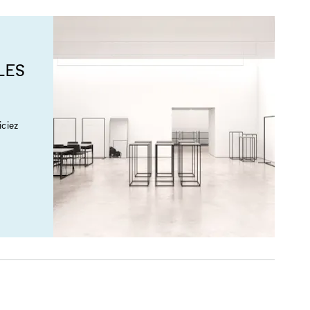
LES
ciez