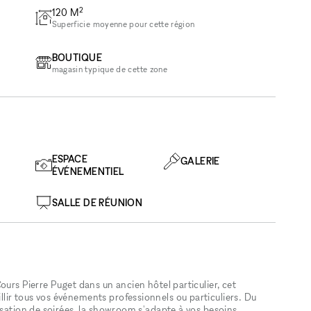
2
120
M
Superficie moyenne pour cette région
BOUTIQUE
magasin typique de cette zone
ESPACE
GALERIE
ÉVÉNEMENTIEL
SALLE DE RÉUNION
ours Pierre Puget dans un ancien hôtel particulier, cet
ir tous vos événements professionnels ou particuliers. Du
isation de soirées, la showroom s'adapte à vos besoins.