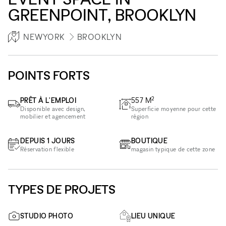
GREENPOINT, BROOKLYN
NEWYORK
BROOKLYN
POINTS FORTS
2
PRÊT À L'EMPLOI
557
M
Disponible avec design,
Superficie moyenne pour cette
mobilier et agencement
région
DEPUIS 1 JOURS
BOUTIQUE
Réservation flexible
magasin typique de cette zone
TYPES DE PROJETS
STUDIO PHOTO
LIEU UNIQUE