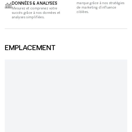
DONNÉES & ANALYSES
marque grâce à nos stratégies
de marketing d'influence
Mesurez et comprenez votre
ciblées.
succès grâce à nos données et
analyses simplifiées.
EMPLACEMENT