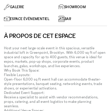
GALERIE
SHOWROOM
ESPACE ÉVÉNEMENTIEL
BAR
À PROPOS DE CET ESPACE
Host your next large-scale event in this spacious, versatile
industrial loft in Greenpoint, Brooklyn. With 6,000 sq ft of open
space and capacity for up to 400 guests, this venue is ideal for
expos, markets, pop-up shops, corporate events, product
launches, galas, workshops, and live experiences.
Why Book This Space:
Flexible Layouts:
Open-floor 6,000 sq ft event hall can accommodate theater-
style presentations, banquet seating, networking events, trade
shows, or experiential activations.
Dedicated Event Support:
Receive a specialist to assist with vendor recommendations,
props, catering, and all event logistics to make planning
seamless.
Additional Venue Spaces: