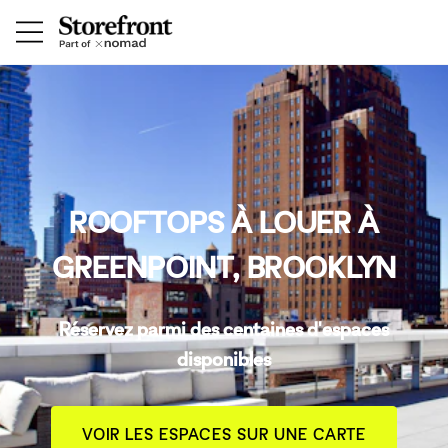
ROOFTOPS À LOUER À
GREENPOINT, BROOKLYN
Réservez parmi des centaines d'espaces
disponibles
VOIR LES ESPACES SUR UNE CARTE