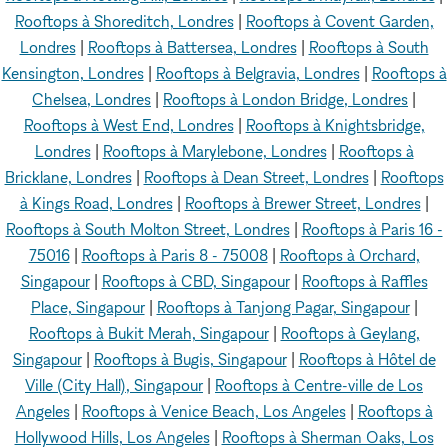
Rooftops à Shoreditch, Londres
|
Rooftops à Covent Garden,
Londres
|
Rooftops à Battersea, Londres
|
Rooftops à South
Kensington, Londres
|
Rooftops à Belgravia, Londres
|
Rooftops à
Chelsea, Londres
|
Rooftops à London Bridge, Londres
|
Rooftops à West End, Londres
|
Rooftops à Knightsbridge,
Londres
|
Rooftops à Marylebone, Londres
|
Rooftops à
Bricklane, Londres
|
Rooftops à Dean Street, Londres
|
Rooftops
à Kings Road, Londres
|
Rooftops à Brewer Street, Londres
|
Rooftops à South Molton Street, Londres
|
Rooftops à Paris 16 -
75016
|
Rooftops à Paris 8 - 75008
|
Rooftops à Orchard,
Singapour
|
Rooftops à CBD, Singapour
|
Rooftops à Raffles
Place, Singapour
|
Rooftops à Tanjong Pagar, Singapour
|
Rooftops à Bukit Merah, Singapour
|
Rooftops à Geylang,
Singapour
|
Rooftops à Bugis, Singapour
|
Rooftops à Hôtel de
Ville (City Hall), Singapour
|
Rooftops à Centre-ville de Los
Angeles
|
Rooftops à Venice Beach, Los Angeles
|
Rooftops à
Hollywood Hills, Los Angeles
|
Rooftops à Sherman Oaks, Los