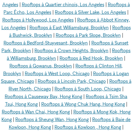
Angeles
|
Rooftops à Quartier chinois, Los Angeles
|
Rooftops à
Parc Écho, Los Angeles
|
Rooftops à Silver Lake, Los Angeles
|
Rooftops à Hollywood, Los Angeles
|
Rooftops à Abbot Kinney,
Los Angeles
|
Rooftops à East Williamsburg, Brooklyn
|
Rooftops
à Bushwick, Brooklyn
|
Rooftops à Park Slope, Brooklyn
|
Rooftops à Bedford-Stuyvesant, Brooklyn
|
Rooftops à Sunset
Park, Brooklyn
|
Rooftops à Crown Heights, Brooklyn
|
Rooftops
à Williamsburg, Brooklyn
|
Rooftops à Red Hook, Brooklyn
|
Rooftops à Gowanus, Brooklyn
|
Rooftops à Clinton Hill,
Brooklyn
|
Rooftops à West Loop, Chicago
|
Rooftops à Logan
Square, Chicago
|
Rooftops à Lincoln Park, Chicago
|
Rooftops à
River North, Chicago
|
Rooftops à South Loop, Chicago
|
Rooftops à Causeway Bay, Hong Kong
|
Rooftops à Tsim Sha
Tsui, Hong Kong
|
Rooftops à Wong Chuk Hang, Hong Kong
|
Rooftops à Wan Chai, Hong Kong
|
Rooftops à Mong Kok, Hong
Kong
|
Rooftops à Sheung Wan, Hong Kong
|
Rooftops à Baie de
Kowloon, Hong Kong
|
Rooftops à Kowloon , Hong Kong
|