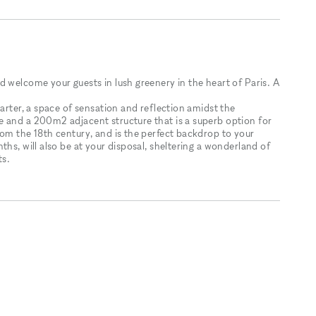
 welcome your guests in lush greenery in the heart of Paris. A
uarter, a space of sensation and reflection amidst the
e and a 200m2 adjacent structure that is a superb option for
rom the 18th century, and is the perfect backdrop to your
ths, will also be at your disposal, sheltering a wonderland of
ts.