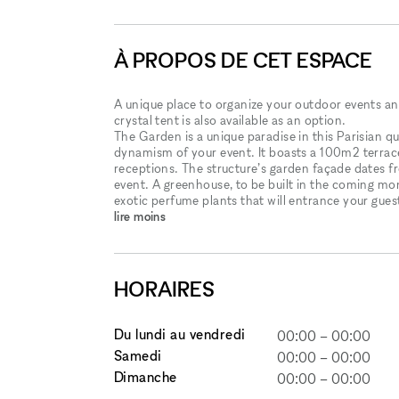
À PROPOS DE CET ESPACE
A unique place to organize your outdoor events and
crystal tent is also available as an option.
The Garden is a unique paradise in this Parisian q
dynamism of your event. It boasts a 100m2 terrac
receptions. The structure’s garden façade dates f
event. A greenhouse, to be built in the coming mon
exotic perfume plants that will entrance your gues
lire moins
HORAIRES
Du lundi au vendredi
00:00
–
00:00
Samedi
00:00
–
00:00
Dimanche
00:00
–
00:00