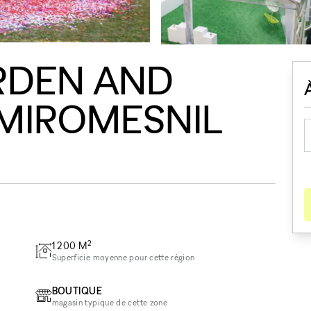
RDEN AND
 MIROMESNIL
2
1 200
M
Superficie moyenne pour cette région
BOUTIQUE
magasin typique de cette zone