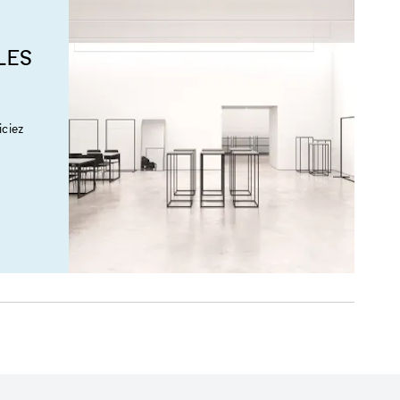
LES
ciez