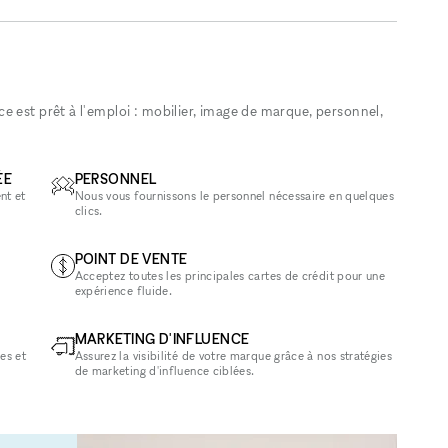
 est prêt à l'emploi : mobilier, image de marque, personnel,
ÉE
PERSONNEL
nt et
Nous vous fournissons le personnel nécessaire en quelques
clics.
POINT DE VENTE
Acceptez toutes les principales cartes de crédit pour une
expérience fluide.
MARKETING D'INFLUENCE
es et
Assurez la visibilité de votre marque grâce à nos stratégies
de marketing d'influence ciblées.