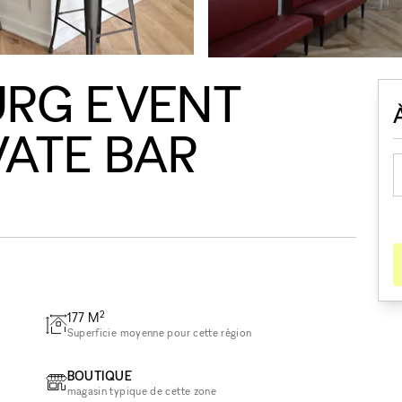
URG EVENT
VATE BAR
2
177
M
Superficie moyenne pour cette région
BOUTIQUE
magasin typique de cette zone