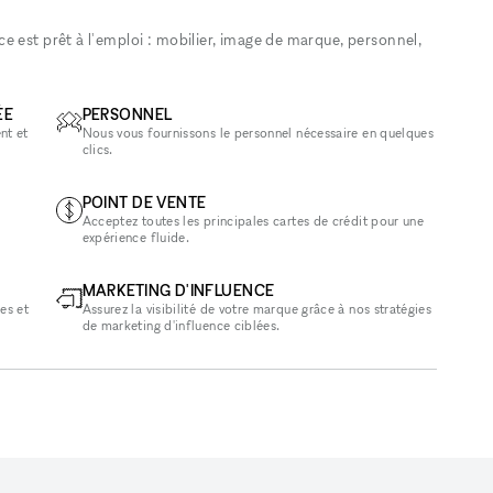
 est prêt à l'emploi : mobilier, image de marque, personnel,
ÉE
PERSONNEL
nt et
Nous vous fournissons le personnel nécessaire en quelques
clics.
POINT DE VENTE
Acceptez toutes les principales cartes de crédit pour une
expérience fluide.
MARKETING D'INFLUENCE
es et
Assurez la visibilité de votre marque grâce à nos stratégies
de marketing d'influence ciblées.