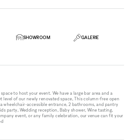
SHOWROOM
GALERIE
y space to host your event. We have a large bar area and a
et level of our newly renovated space, This column-free open
 a wheelchair-accessible entrance, 2 bathrooms, and pantry
Kids party, Wedding reception, Baby shower, Wine tasting,
pany event, or any family celebration, our venue can fit your
od