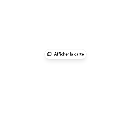
Afficher la carte
xNomad
Louer un local
commercial
Location Local Commercial Flexible à
Clermont-Ferrand
Parcourir par type d'espace à Clermont-Ferrand
:
Location Galeries d'Art à Clermont-Ferrand
|
Location