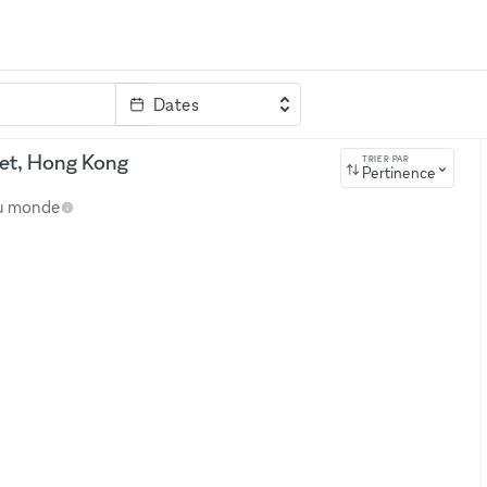
Dates
clé
eet, Hong Kong
TRIER PAR
Pertinence
au monde