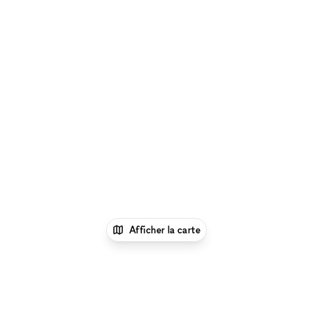
Afficher la carte
xNomad
Louer un bureau
Location Espace