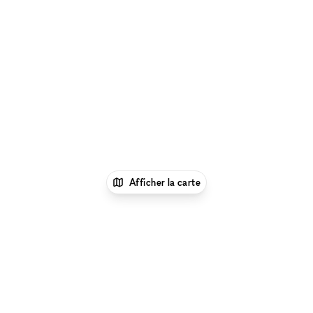
Afficher la carte
xNomad
Louer une salle de
réunion
Location Salles & Espaces de Réunion à
Kuala Lumpur