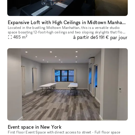
Expansive Loft with High Ceilings in Midtown Manhattan
Located in the bustling Midtown Manhattan, this is a versatile studio
space boasting 12-foot-high ceilings and two sloping skylights that flood
2
à partir de
par jour
the 5,000 sq.ft. area with natural light. This space of
465
m
5 191 €
Event space in New York
First floor Event Space with direct access to street - Full floor space