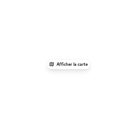
Afficher la carte
1
xNomad
Louer un restaurant ou bar
éphémère
Location Restaurants & Bars Éphémères
à New York
Location Restaurants & Bars
Éphémères à Murray Hill, New York