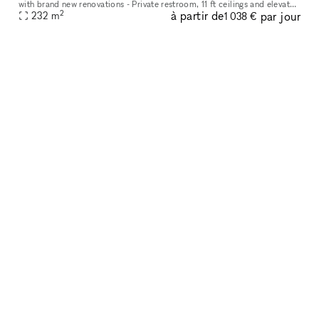
with brand new renovations - Private restroom, 11 ft ceilings and elevator
2
à partir de
par jour
- Lots of natural sunlight
232
m
1 038 €