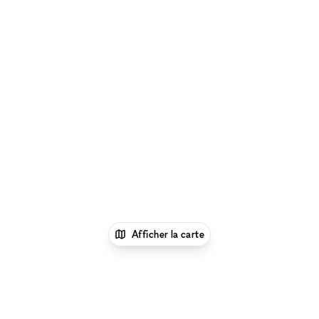
Afficher la carte
1
xNomad
Louer un local commercial