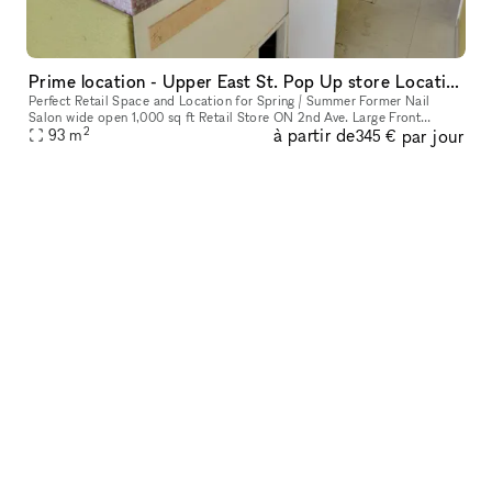
Prime location - Upper East St. Pop Up store Location !
Perfect Retail Space and Location for Spring / Summer Former Nail
Salon wide open 1,000 sq ft Retail Store ON 2nd Ave. Large Front
2
à partir de
par jour
Window. Perfect Pop Up Month to Month location. Q train directly ac
93
m
345 €