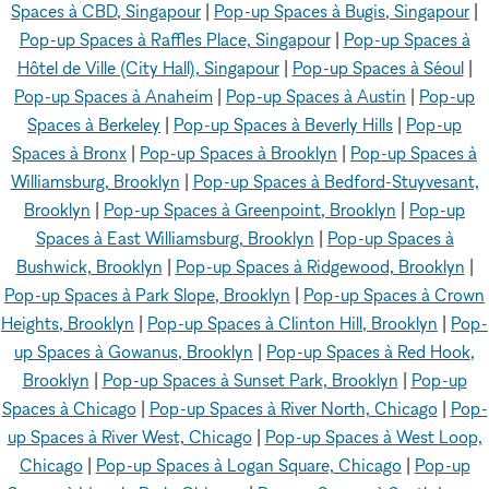
Spaces à CBD, Singapour
|
Pop-up Spaces à Bugis, Singapour
|
Pop-up Spaces à Raffles Place, Singapour
|
Pop-up Spaces à
Hôtel de Ville (City Hall), Singapour
|
Pop-up Spaces à Séoul
|
Pop-up Spaces à Anaheim
|
Pop-up Spaces à Austin
|
Pop-up
Spaces à Berkeley
|
Pop-up Spaces à Beverly Hills
|
Pop-up
Spaces à Bronx
|
Pop-up Spaces à Brooklyn
|
Pop-up Spaces à
Williamsburg, Brooklyn
|
Pop-up Spaces à Bedford-Stuyvesant,
Brooklyn
|
Pop-up Spaces à Greenpoint, Brooklyn
|
Pop-up
Spaces à East Williamsburg, Brooklyn
|
Pop-up Spaces à
Bushwick, Brooklyn
|
Pop-up Spaces à Ridgewood, Brooklyn
|
Pop-up Spaces à Park Slope, Brooklyn
|
Pop-up Spaces à Crown
Heights, Brooklyn
|
Pop-up Spaces à Clinton Hill, Brooklyn
|
Pop-
up Spaces à Gowanus, Brooklyn
|
Pop-up Spaces à Red Hook,
Brooklyn
|
Pop-up Spaces à Sunset Park, Brooklyn
|
Pop-up
Spaces à Chicago
|
Pop-up Spaces à River North, Chicago
|
Pop-
up Spaces à River West, Chicago
|
Pop-up Spaces à West Loop,
Chicago
|
Pop-up Spaces à Logan Square, Chicago
|
Pop-up