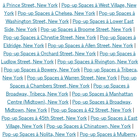
à Prince Street, New York
|
Pop-up Spaces à West Village, New
York
|
Pop-up Spaces à Chelsea, New York
|
Pop-up Spaces à
Washington Street, New York
|
Pop-up Spaces à Lower East
Side, New York
|
Pop-up Spaces à Broome Street, New York
|
Pop-up Spaces à Chrystie Street, New York
|
Pop-up Spaces à
Eldridge, New York
|
Pop-up Spaces à Allen Street, New York
|
Pop-up Spaces à Orchard Street, New York
|
Pop-up Spaces à
Ludlow Street, New York
|
Pop-up Spaces à Rivington, New York
|
Pop-up Spaces à Bowery, New York
|
Pop-up Spaces à Tribeca,
New York
|
Pop-up Spaces à Warren Street, New York
|
Pop-up
Spaces à Chambers Street, New York
|
Pop-up Spaces à
Broadway, Tribeca, New York
|
Pop-up Spaces à Manhattan
Centre (Midtown), New York
|
Pop-up Spaces à Broadway,
Midtown, New York
|
Pop-up Spaces à 42 Street, New York
|
Pop-up Spaces à 45th Street, New York
|
Pop-up Spaces à East
Village, New York
|
Pop-up Spaces à Chinatown, New York
|
Pop-up Spaces à Nolita, New York
|
Pop-up Spaces à Mulberry,