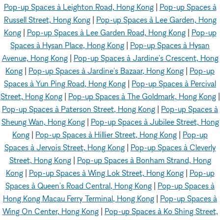
Pop-up Spaces à Leighton Road, Hong Kong
|
Pop-up Spaces à
Russell Street, Hong Kong
|
Pop-up Spaces à Lee Garden, Hong
Kong
|
Pop-up Spaces à Lee Garden Road, Hong Kong
|
Pop-up
Spaces à Hysan Place, Hong Kong
|
Pop-up Spaces à Hysan
Avenue, Hong Kong
|
Pop-up Spaces à Jardine's Crescent, Hong
Kong
|
Pop-up Spaces à Jardine's Bazaar, Hong Kong
|
Pop-up
Spaces à Yun Ping Road, Hong Kong
|
Pop-up Spaces à Percival
Street, Hong Kong
|
Pop-up Spaces à The Goldmark, Hong Kong
|
Pop-up Spaces à Paterson Street, Hong Kong
|
Pop-up Spaces à
Sheung Wan, Hong Kong
|
Pop-up Spaces à Jubilee Street, Hong
Kong
|
Pop-up Spaces à Hillier Street, Hong Kong
|
Pop-up
Spaces à Jervois Street, Hong Kong
|
Pop-up Spaces à Cleverly
Street, Hong Kong
|
Pop-up Spaces à Bonham Strand, Hong
Kong
|
Pop-up Spaces à Wing Lok Street, Hong Kong
|
Pop-up
Spaces à Queen's Road Central, Hong Kong
|
Pop-up Spaces à
Hong Kong Macau Ferry Terminal, Hong Kong
|
Pop-up Spaces à
Wing On Center, Hong Kong
|
Pop-up Spaces à Ko Shing Street,