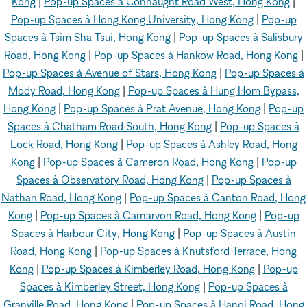
Kong
|
Pop-up Spaces à Connaught Road West, Hong Kong
|
Pop-up Spaces à Hong Kong University, Hong Kong
|
Pop-up
Spaces à Tsim Sha Tsui, Hong Kong
|
Pop-up Spaces à Salisbury
Road, Hong Kong
|
Pop-up Spaces à Hankow Road, Hong Kong
|
Pop-up Spaces à Avenue of Stars, Hong Kong
|
Pop-up Spaces à
Mody Road, Hong Kong
|
Pop-up Spaces à Hung Hom Bypass,
Hong Kong
|
Pop-up Spaces à Prat Avenue, Hong Kong
|
Pop-up
Spaces à Chatham Road South, Hong Kong
|
Pop-up Spaces à
Lock Road, Hong Kong
|
Pop-up Spaces à Ashley Road, Hong
Kong
|
Pop-up Spaces à Cameron Road, Hong Kong
|
Pop-up
Spaces à Observatory Road, Hong Kong
|
Pop-up Spaces à
Nathan Road, Hong Kong
|
Pop-up Spaces à Canton Road, Hong
Kong
|
Pop-up Spaces à Carnarvon Road, Hong Kong
|
Pop-up
Spaces à Harbour City, Hong Kong
|
Pop-up Spaces à Austin
Road, Hong Kong
|
Pop-up Spaces à Knutsford Terrace, Hong
Kong
|
Pop-up Spaces à Kimberley Road, Hong Kong
|
Pop-up
Spaces à Kimberley Street, Hong Kong
|
Pop-up Spaces à
Granville Road, Hong Kong
|
Pop-up Spaces à Hanoi Road, Hong