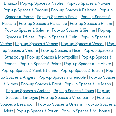
Brianza
|
Pop-up Spaces à Naples
|
Pop-up Spaces à Novare
|
Pop-up Spaces à Padoue
|
Pop-up Spaces à Palerme
|
Pop-up
Spaces à Parme
|
Pop-up Spaces à Pavie
|
Pop-up Spaces à
Pescara
|
Pop-up Spaces à Plaisance
|
Pop-up Spaces à Rimini
|
Pop-up Spaces à Salerne
|
Pop-up Spaces à Sienne
|
Pop-up
Spaces à Trévise
|
Pop-up Spaces à Turin
|
Pop-up Spaces à
Varèse
|
Pop-up Spaces à Venise
|
Pop-up Spaces à Verceil
|
Pop-
up Spaces à Vérone
|
Pop-up Spaces à Nice
|
Pop-up Spaces à
Strasbourg
|
Pop-up Spaces à Montpellier
|
Pop-up Spaces à
Rennes
|
Pop-up Spaces à Reims
|
Pop-up Spaces à Le Havre
|
Pop-up Spaces à Saint-Etienne
|
Pop-up Spaces à Toulon
|
Pop-
up Spaces à Angers
|
Pop-up Spaces à Grenoble
|
Pop-up Spaces
à Nimes
|
Pop-up Spaces à Brest
|
Pop-up Spaces à Le Mans
|
Pop-up Spaces à Amiens
|
Pop-up Spaces à Tours
|
Pop-up
Spaces à Limoges
|
Pop-up Spaces à Villeurbanne
|
Pop-up
Spaces à Besancon
|
Pop-up Spaces à Orleans
|
Pop-up Spaces à
Metz
|
Pop-up Spaces à Rouen
|
Pop-up Spaces à Mulhouse
|