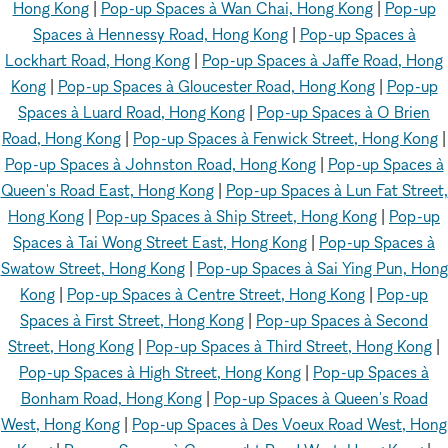
Hong Kong
|
Pop-up Spaces à Wan Chai, Hong Kong
|
Pop-up
Spaces à Hennessy Road, Hong Kong
|
Pop-up Spaces à
Lockhart Road, Hong Kong
|
Pop-up Spaces à Jaffe Road, Hong
Kong
|
Pop-up Spaces à Gloucester Road, Hong Kong
|
Pop-up
Spaces à Luard Road, Hong Kong
|
Pop-up Spaces à O Brien
Road, Hong Kong
|
Pop-up Spaces à Fenwick Street, Hong Kong
|
Pop-up Spaces à Johnston Road, Hong Kong
|
Pop-up Spaces à
Queen's Road East, Hong Kong
|
Pop-up Spaces à Lun Fat Street,
Hong Kong
|
Pop-up Spaces à Ship Street, Hong Kong
|
Pop-up
Spaces à Tai Wong Street East, Hong Kong
|
Pop-up Spaces à
Swatow Street, Hong Kong
|
Pop-up Spaces à Sai Ying Pun, Hong
Kong
|
Pop-up Spaces à Centre Street, Hong Kong
|
Pop-up
Spaces à First Street, Hong Kong
|
Pop-up Spaces à Second
Street, Hong Kong
|
Pop-up Spaces à Third Street, Hong Kong
|
Pop-up Spaces à High Street, Hong Kong
|
Pop-up Spaces à
Bonham Road, Hong Kong
|
Pop-up Spaces à Queen's Road
West, Hong Kong
|
Pop-up Spaces à Des Voeux Road West, Hong