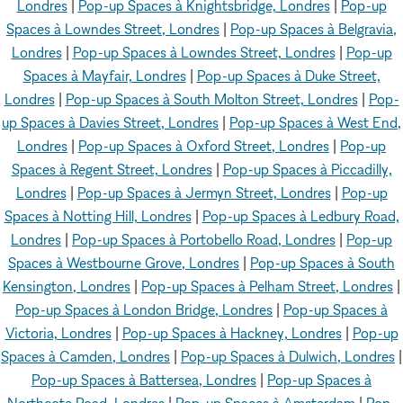
Londres
|
Pop-up Spaces à Knightsbridge, Londres
|
Pop-up
Spaces à Lowndes Street, Londres
|
Pop-up Spaces à Belgravia,
Londres
|
Pop-up Spaces à Lowndes Street, Londres
|
Pop-up
Spaces à Mayfair, Londres
|
Pop-up Spaces à Duke Street,
Londres
|
Pop-up Spaces à South Molton Street, Londres
|
Pop-
up Spaces à Davies Street, Londres
|
Pop-up Spaces à West End,
Londres
|
Pop-up Spaces à Oxford Street, Londres
|
Pop-up
Spaces à Regent Street, Londres
|
Pop-up Spaces à Piccadilly,
Londres
|
Pop-up Spaces à Jermyn Street, Londres
|
Pop-up
Spaces à Notting Hill, Londres
|
Pop-up Spaces à Ledbury Road,
Londres
|
Pop-up Spaces à Portobello Road, Londres
|
Pop-up
Spaces à Westbourne Grove, Londres
|
Pop-up Spaces à South
Kensington, Londres
|
Pop-up Spaces à Pelham Street, Londres
|
Pop-up Spaces à London Bridge, Londres
|
Pop-up Spaces à
Victoria, Londres
|
Pop-up Spaces à Hackney, Londres
|
Pop-up
Spaces à Camden, Londres
|
Pop-up Spaces à Dulwich, Londres
|
Pop-up Spaces à Battersea, Londres
|
Pop-up Spaces à