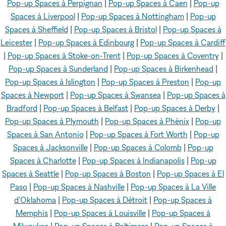
Pop-up Spaces à Perpignan
|
Pop-up Spaces à Caen
|
Pop-up
Spaces à Liverpool
|
Pop-up Spaces à Nottingham
|
Pop-up
Spaces à Sheffield
|
Pop-up Spaces à Bristol
|
Pop-up Spaces à
Leicester
|
Pop-up Spaces à Edinbourg
|
Pop-up Spaces à Cardiff
|
Pop-up Spaces à Stoke-on-Trent
|
Pop-up Spaces à Coventry
|
Pop-up Spaces à Sunderland
|
Pop-up Spaces à Birkenhead
|
Pop-up Spaces à Islington
|
Pop-up Spaces à Preston
|
Pop-up
Spaces à Newport
|
Pop-up Spaces à Swansea
|
Pop-up Spaces à
Bradford
|
Pop-up Spaces à Belfast
|
Pop-up Spaces à Derby
|
Pop-up Spaces à Plymouth
|
Pop-up Spaces à Phénix
|
Pop-up
Spaces à San Antonio
|
Pop-up Spaces à Fort Worth
|
Pop-up
Spaces à Jacksonville
|
Pop-up Spaces à Colomb
|
Pop-up
Spaces à Charlotte
|
Pop-up Spaces à Indianapolis
|
Pop-up
Spaces à Seattle
|
Pop-up Spaces à Boston
|
Pop-up Spaces à El
Paso
|
Pop-up Spaces à Nashville
|
Pop-up Spaces à La Ville
d'Oklahoma
|
Pop-up Spaces à Détroit
|
Pop-up Spaces à
Memphis
|
Pop-up Spaces à Louisville
|
Pop-up Spaces à