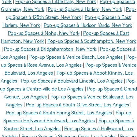
York
|
Pop-up Spaces à Little Italy, New York
|
Pop-up Spaces à
Gramercy, New York
|
Pop-up Spaces à Harlem, New York
|
Pop-
up Spaces à 125th Street, New York
|
Pop-up Spaces à East
Harlem, New York
|
Pop-up Spaces à Hudson Yards, New York
|
Pop-up Spaces à Noho, New York
|
Pop-up Spaces à East
Hampton, New York
|
Pop-up Spaces à Southampton, New York
|
Pop-up Spaces à Bridgehampton, New York
|
Pop-up Spaces à
Los Angeles
|
Pop-up Spaces à Venice Beach, Los Angeles
|
Pop-
up Spaces à Rose Avenue, Los Angeles
|
Pop-up Spaces à Venice
Boulevard, Los Angeles
|
Pop-up Spaces à Abbot Kinney, Los
Angeles
|
Pop-up Spaces à Boulevard Lincoln, Los Angeles
|
Pop-
up Spaces à Centre-ville de Los Angeles
|
Pop-up Spaces à Grand
Avenue, Los Angeles
|
Pop-up Spaces à Venice Boulevard, Los
Angeles
|
Pop-up Spaces à South Olive Street, Los Angeles
|
Pop-up Spaces à South Spring Street, Los Angeles
|
Pop-up
Spaces à Hollywood Boulevard, Los Angeles
|
Pop-up Spaces à
Santee Street, Los Angeles
|
Pop-up Spaces à Hollywood, Los
Angeles
|
Pop-up Spaces à Sherman Oaks, Los Angeles
|
Pop-up