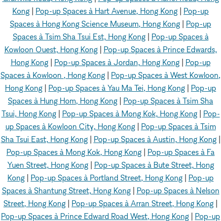
Kong
|
Pop-up Spaces à Hart Avenue, Hong Kong
|
Pop-up
Spaces à Hong Kong Science Museum, Hong Kong
|
Pop-up
Spaces à Tsim Sha Tsui Est, Hong Kong
|
Pop-up Spaces à
Kowloon Ouest, Hong Kong
|
Pop-up Spaces à Prince Edwards,
Hong Kong
|
Pop-up Spaces à Jordan, Hong Kong
|
Pop-up
Spaces à Kowloon , Hong Kong
|
Pop-up Spaces à West Kowloon,
Hong Kong
|
Pop-up Spaces à Yau Ma Tei, Hong Kong
|
Pop-up
Spaces à Hung Hom, Hong Kong
|
Pop-up Spaces à Tsim Sha
Tsui, Hong Kong
|
Pop-up Spaces à Mong Kok, Hong Kong
|
Pop-
up Spaces à Kowloon City, Hong Kong
|
Pop-up Spaces à Tsim
Sha Tsui East, Hong Kong
|
Pop-up Spaces à Austin, Hong Kong
|
Pop-up Spaces à Mong Kok, Hong Kong
|
Pop-up Spaces à Fa
Yuen Street, Hong Kong
|
Pop-up Spaces à Bute Street, Hong
Kong
|
Pop-up Spaces à Portland Street, Hong Kong
|
Pop-up
Spaces à Shantung Street, Hong Kong
|
Pop-up Spaces à Nelson
Street, Hong Kong
|
Pop-up Spaces à Arran Street, Hong Kong
|
Pop-up Spaces à Prince Edward Road West, Hong Kong
|
Pop-up