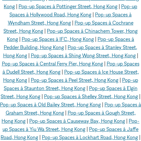
Kong
|
Pop-up Spaces à Pottinger Street, Hong Kong
|
Pop-up
Spaces à Hollywood Road, Hong Kong
|
Pop-up Spaces à
Wyndham Street, Hong Kong
|
Pop-up Spaces à Cochrane
Street, Hong Kong
|
Pop-up Spaces à Chinachem Tower, Hong
Kong
|
Pop-up Spaces à IFC, Hong Kong
|
Pop-up Spaces à
Pedder Building, Hong Kong
|
Pop-up Spaces à Stanley Street,
Hong Kong
|
Pop-up Spaces à Shing Wong Street, Hong Kong
|
Pop-up Spaces à Central Ferry Pier, Hong Kong
|
Pop-up Spaces
à Dudell Street, Hong Kong
|
Pop-up Spaces à Ice House Street,
Hong Kong
|
Pop-up Spaces à Peel Street, Hong Kong
|
Pop-up
Spaces à Staunton Street, Hong Kong
|
Pop-up Spaces à Elgin
Street, Hong Kong
|
Pop-up Spaces à Shelley Street, Hong Kong
|
Pop-up Spaces à Old Bailey Street, Hong Kong
|
Pop-up Spaces à
Graham Street, Hong Kong
|
Pop-up Spaces à Gough Street,
Hong Kong
|
Pop-up Spaces à Causeway Bay, Hong Kong
|
Pop-
up Spaces à Yiu Wa Street, Hong Kong
|
Pop-up Spaces à Jaffe
Road, Hong Kong
|
Pop-up Spaces à Lockhart Road, Hong Kong
|