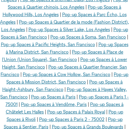
Spaces à Quartier chinois, Los Angeles
|
Pop-up Spaces à
Hollywood Hills, Los Angeles
|
Pop-up Spaces à Parc Écho, Los
Angeles
|
Pop-up Spaces à Quartier de la mode (Fashion District),
Los Angeles
|
Pop-up Spaces à Silver Lake, Los Angeles
|
Pop-up
Spaces à San Francisco
|
Pop-up Spaces à Soma, San Francisco
|
Pop-up Spaces à Pacific Heights, San Francisco
|
Pop-up Spaces
à Marina District, San Francisco
|
Pop-up Spaces à Place de
l'Union (Union Square), San Francisco
|
Pop-up Spaces à Lower
Haight, San Francisco
|
Pop-up Spaces à Quartier financier, San
Francisco
|
Pop-up Spaces à Cow Hollow, San Francisco
|
Pop-up
Spaces à Mission District, San Francisco
|
Pop-up Spaces à
Haight-Ashbury, San Francisco
|
Pop-up Spaces à Hayes Valley,
San Francisco
|
Pop-up Spaces à Paris
|
Pop-up Spaces à Paris 1 -
75001
|
Pop-up Spaces à Vendôme, Paris
|
Pop-up Spaces à
Châtelet Les Halles
|
Pop-up Spaces à Palais Royal
|
Pop-up
Spaces à Rivoli
|
Pop-up Spaces à Paris 2 - 75002
|
Pop-up
Spaces à Sentier, Paris
|
Pop-up Spaces à Grands Boulevards
|