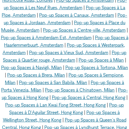
Northcote Road, Londres
|
Pop-up Spaces à Amsterdam
|
Pop-
up Spaces à Les Neuf Rues, Amsterdam
|
Pop-up Spaces à La
Pipe, Amsterdam
|
Pop-up Spaces à Canaux, Amsterdam
|
Pop-
up Spaces à Jordaan, Amsterdam
|
Pop-up Spaces à Place du
Musée, Amsterdam
|
Pop-up Spaces à Centre-ville, Amsterdam
|
Pop-up Spaces à Amsterdam Est, Amsterdam
|
Pop-up Spaces à
Haarlemmerbuurt, Amsterdam
|
Pop-up Spaces à Westerpark,
Amsterdam
|
Pop-up Spaces à Vieux Sud, Amsterdam
|
Pop-up
Spaces à Quartier rouge, Amsterdam
|
Pop-up Spaces à Milan
|
Pop-up Spaces à Navigli, Milan
|
Pop-up Spaces à Tortona, Milan
|
Pop-up Spaces à Brera, Milan
|
Pop-up Spaces à Sempione,
Milan
|
Pop-up Spaces à San Babila, Milan
|
Pop-up Spaces à
Porta Venezia, Milan
|
Pop-up Spaces à Chinatown, Milan
|
Pop-
up Spaces à Hong Kong
|
Pop-up Spaces à Central, Hong Kong
|
Pop-up Spaces à Lan Kwai Fong Street, Hong Kong
|
Pop-up
Spaces à D'Aguilar Street, Hong Kong
|
Pop-up Spaces à
Wellington Street, Hong Kong
|
Pop-up Spaces à Queen's Road
Central, Hong Kong
|
Pop-up Spaces à Lyndhurst Terrace, Hong