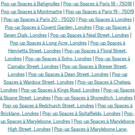
Pop-up Spaces à Batignolles
|
Pop-up Spaces à Paris 18 - 75018
|
Pop-up Spaces à Montmartre
|
Pop-up Spaces à Paris 19 - 75019
|
Pop-up Spaces à Paris 20 - 75020
|
Pop-up Spaces à Londres
|
Pop-up Spaces à Covent Garden, Londres
|
Pop-up Spaces à
Seven Dials, Londres
|
Pop-up Spaces à Neal Street, Londres
|
Pop-up Spaces à Long Acre, Londres
|
Pop-up Spaces à
Henrietta Street, Londres
|
Pop-up Spaces à Floral Street,
Londres
|
Pop-up Spaces à Soho, Londres
|
Pop-up Spaces à
Carnaby Street, Londres
|
Pop-up Spaces à Brewer Street,
Londres
|
Pop-up Spaces à Dean Street, Londres
|
Pop-up
Spaces à Wardour Street, Londres
|
Pop-up Spaces à Chelsea,
Londres
|
Pop-up Spaces à Kings Road, Londres
|
Pop-up Spaces
à Sloane Street, Londres
|
Pop-up Spaces à Shoreditch, Londres
|
Pop-up Spaces à Redchurch Street, Londres
|
Pop-up Spaces à
Bricklane, Londres
|
Pop-up Spaces à Spitalfields, Londres
|
Pop-
up Spaces à Marylebone, Londres
|
Pop-up Spaces à Marylebone
High Street, Londres
|
Pop-up Spaces à Marylebone Lane,