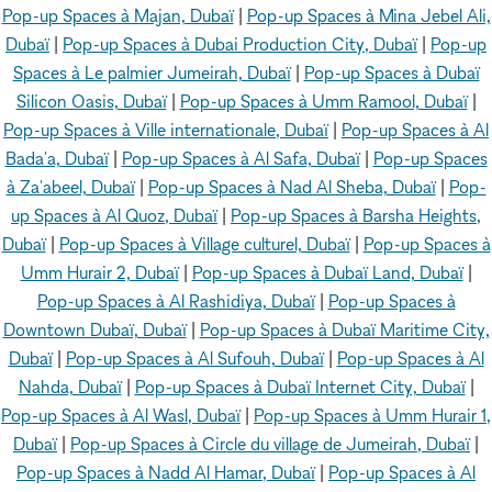
Pop-up Spaces à Majan, Dubaï
|
Pop-up Spaces à Mina Jebel Ali,
Dubaï
|
Pop-up Spaces à Dubai Production City, Dubaï
|
Pop-up
Spaces à Le palmier Jumeirah, Dubaï
|
Pop-up Spaces à Dubaï
Silicon Oasis, Dubaï
|
Pop-up Spaces à Umm Ramool, Dubaï
|
Pop-up Spaces à Ville internationale, Dubaï
|
Pop-up Spaces à Al
Bada'a, Dubaï
|
Pop-up Spaces à Al Safa, Dubaï
|
Pop-up Spaces
à Za'abeel, Dubaï
|
Pop-up Spaces à Nad Al Sheba, Dubaï
|
Pop-
up Spaces à Al Quoz, Dubaï
|
Pop-up Spaces à Barsha Heights,
Dubaï
|
Pop-up Spaces à Village culturel, Dubaï
|
Pop-up Spaces à
Umm Hurair 2, Dubaï
|
Pop-up Spaces à Dubaï Land, Dubaï
|
Pop-up Spaces à Al Rashidiya, Dubaï
|
Pop-up Spaces à
Downtown Dubaï, Dubaï
|
Pop-up Spaces à Dubaï Maritime City,
Dubaï
|
Pop-up Spaces à Al Sufouh, Dubaï
|
Pop-up Spaces à Al
Nahda, Dubaï
|
Pop-up Spaces à Dubaï Internet City, Dubaï
|
Pop-up Spaces à Al Wasl, Dubaï
|
Pop-up Spaces à Umm Hurair 1,
Dubaï
|
Pop-up Spaces à Circle du village de Jumeirah, Dubaï
|
Pop-up Spaces à Nadd Al Hamar, Dubaï
|
Pop-up Spaces à Al