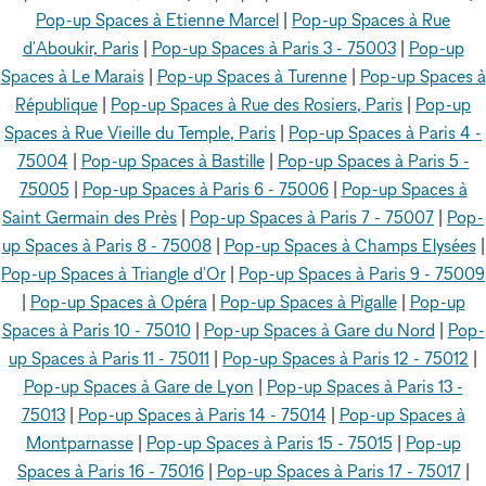
Pop-up Spaces à Etienne Marcel
|
Pop-up Spaces à Rue
d'Aboukir, Paris
|
Pop-up Spaces à Paris 3 - 75003
|
Pop-up
Spaces à Le Marais
|
Pop-up Spaces à Turenne
|
Pop-up Spaces à
République
|
Pop-up Spaces à Rue des Rosiers, Paris
|
Pop-up
Spaces à Rue Vieille du Temple, Paris
|
Pop-up Spaces à Paris 4 -
75004
|
Pop-up Spaces à Bastille
|
Pop-up Spaces à Paris 5 -
75005
|
Pop-up Spaces à Paris 6 - 75006
|
Pop-up Spaces à
Saint Germain des Près
|
Pop-up Spaces à Paris 7 - 75007
|
Pop-
up Spaces à Paris 8 - 75008
|
Pop-up Spaces à Champs Elysées
|
Pop-up Spaces à Triangle d'Or
|
Pop-up Spaces à Paris 9 - 75009
|
Pop-up Spaces à Opéra
|
Pop-up Spaces à Pigalle
|
Pop-up
Spaces à Paris 10 - 75010
|
Pop-up Spaces à Gare du Nord
|
Pop-
up Spaces à Paris 11 - 75011
|
Pop-up Spaces à Paris 12 - 75012
|
Pop-up Spaces à Gare de Lyon
|
Pop-up Spaces à Paris 13 -
75013
|
Pop-up Spaces à Paris 14 - 75014
|
Pop-up Spaces à
Montparnasse
|
Pop-up Spaces à Paris 15 - 75015
|
Pop-up
Spaces à Paris 16 - 75016
|
Pop-up Spaces à Paris 17 - 75017
|