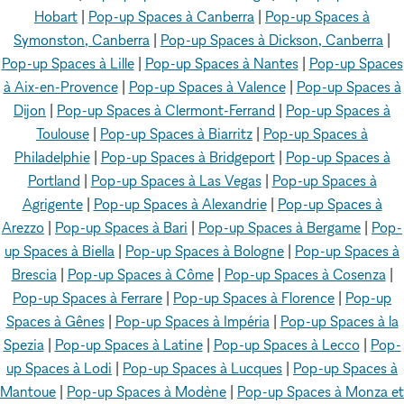
Hobart
|
Pop-up Spaces à Canberra
|
Pop-up Spaces à
Symonston, Canberra
|
Pop-up Spaces à Dickson, Canberra
|
Pop-up Spaces à Lille
|
Pop-up Spaces à Nantes
|
Pop-up Spaces
à Aix-en-Provence
|
Pop-up Spaces à Valence
|
Pop-up Spaces à
Dijon
|
Pop-up Spaces à Clermont-Ferrand
|
Pop-up Spaces à
Toulouse
|
Pop-up Spaces à Biarritz
|
Pop-up Spaces à
Philadelphie
|
Pop-up Spaces à Bridgeport
|
Pop-up Spaces à
Portland
|
Pop-up Spaces à Las Vegas
|
Pop-up Spaces à
Agrigente
|
Pop-up Spaces à Alexandrie
|
Pop-up Spaces à
Arezzo
|
Pop-up Spaces à Bari
|
Pop-up Spaces à Bergame
|
Pop-
up Spaces à Biella
|
Pop-up Spaces à Bologne
|
Pop-up Spaces à
Brescia
|
Pop-up Spaces à Côme
|
Pop-up Spaces à Cosenza
|
Pop-up Spaces à Ferrare
|
Pop-up Spaces à Florence
|
Pop-up
Spaces à Gênes
|
Pop-up Spaces à Impéria
|
Pop-up Spaces à la
Spezia
|
Pop-up Spaces à Latine
|
Pop-up Spaces à Lecco
|
Pop-
up Spaces à Lodi
|
Pop-up Spaces à Lucques
|
Pop-up Spaces à
Mantoue
|
Pop-up Spaces à Modène
|
Pop-up Spaces à Monza et