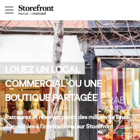
LOUEZ UN LOCAL
COMMERCIAL OU UNE
BOUTIQUE PARTAGÉE
Parcourez et réservez parmi des milliers de lieux
disponibles à l'international sur Storefront