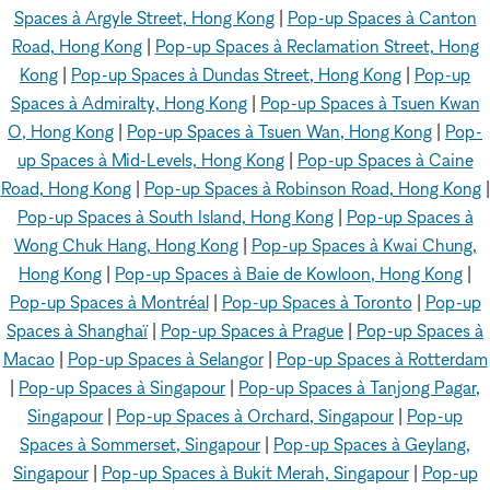
Spaces à Argyle Street, Hong Kong
|
Pop-up Spaces à Canton
Road, Hong Kong
|
Pop-up Spaces à Reclamation Street, Hong
Kong
|
Pop-up Spaces à Dundas Street, Hong Kong
|
Pop-up
Spaces à Admiralty, Hong Kong
|
Pop-up Spaces à Tsuen Kwan
O, Hong Kong
|
Pop-up Spaces à Tsuen Wan, Hong Kong
|
Pop-
up Spaces à Mid-Levels, Hong Kong
|
Pop-up Spaces à Caine
Road, Hong Kong
|
Pop-up Spaces à Robinson Road, Hong Kong
|
Pop-up Spaces à South Island, Hong Kong
|
Pop-up Spaces à
Wong Chuk Hang, Hong Kong
|
Pop-up Spaces à Kwai Chung,
Hong Kong
|
Pop-up Spaces à Baie de Kowloon, Hong Kong
|
Pop-up Spaces à Montréal
|
Pop-up Spaces à Toronto
|
Pop-up
Spaces à Shanghaï
|
Pop-up Spaces à Prague
|
Pop-up Spaces à
Macao
|
Pop-up Spaces à Selangor
|
Pop-up Spaces à Rotterdam
|
Pop-up Spaces à Singapour
|
Pop-up Spaces à Tanjong Pagar,
Singapour
|
Pop-up Spaces à Orchard, Singapour
|
Pop-up
Spaces à Sommerset, Singapour
|
Pop-up Spaces à Geylang,
Singapour
|
Pop-up Spaces à Bukit Merah, Singapour
|
Pop-up