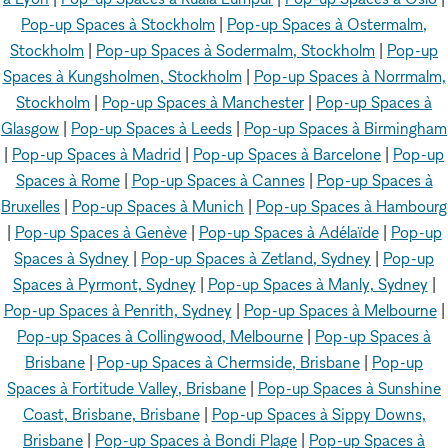
Pop-up Spaces à Stockholm
|
Pop-up Spaces à Ostermalm,
Stockholm
|
Pop-up Spaces à Sodermalm, Stockholm
|
Pop-up
Spaces à Kungsholmen, Stockholm
|
Pop-up Spaces à Norrmalm,
Stockholm
|
Pop-up Spaces à Manchester
|
Pop-up Spaces à
Glasgow
|
Pop-up Spaces à Leeds
|
Pop-up Spaces à Birmingham
|
Pop-up Spaces à Madrid
|
Pop-up Spaces à Barcelone
|
Pop-up
Spaces à Rome
|
Pop-up Spaces à Cannes
|
Pop-up Spaces à
Bruxelles
|
Pop-up Spaces à Munich
|
Pop-up Spaces à Hambourg
|
Pop-up Spaces à Genève
|
Pop-up Spaces à Adélaïde
|
Pop-up
Spaces à Sydney
|
Pop-up Spaces à Zetland, Sydney
|
Pop-up
Spaces à Pyrmont, Sydney
|
Pop-up Spaces à Manly, Sydney
|
Pop-up Spaces à Penrith, Sydney
|
Pop-up Spaces à Melbourne
|
Pop-up Spaces à Collingwood, Melbourne
|
Pop-up Spaces à
Brisbane
|
Pop-up Spaces à Chermside, Brisbane
|
Pop-up
Spaces à Fortitude Valley, Brisbane
|
Pop-up Spaces à Sunshine
Coast, Brisbane, Brisbane
|
Pop-up Spaces à Sippy Downs,
Brisbane
|
Pop-up Spaces à Bondi Plage
|
Pop-up Spaces à