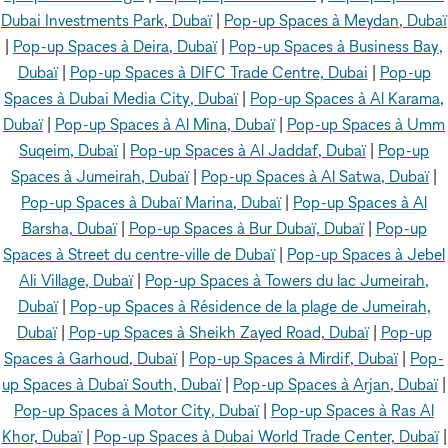
Dubai Investments Park, Dubaï
|
Pop-up Spaces à Meydan, Dubaï
|
Pop-up Spaces à Deira, Dubaï
|
Pop-up Spaces à Business Bay,
Dubaï
|
Pop-up Spaces à DIFC Trade Centre, Dubai
|
Pop-up
Spaces à Dubai Media City, Dubaï
|
Pop-up Spaces à Al Karama,
Dubaï
|
Pop-up Spaces à Al Mina, Dubaï
|
Pop-up Spaces à Umm
Suqeim, Dubaï
|
Pop-up Spaces à Al Jaddaf, Dubaï
|
Pop-up
Spaces à Jumeirah, Dubaï
|
Pop-up Spaces à Al Satwa, Dubaï
|
Pop-up Spaces à Dubaï Marina, Dubaï
|
Pop-up Spaces à Al
Barsha, Dubaï
|
Pop-up Spaces à Bur Dubaï, Dubaï
|
Pop-up
Spaces à Street du centre-ville de Dubaï
|
Pop-up Spaces à Jebel
Ali Village, Dubaï
|
Pop-up Spaces à Towers du lac Jumeirah,
Dubaï
|
Pop-up Spaces à Résidence de la plage de Jumeirah,
Dubaï
|
Pop-up Spaces à Sheikh Zayed Road, Dubaï
|
Pop-up
Spaces à Garhoud, Dubaï
|
Pop-up Spaces à Mirdif, Dubaï
|
Pop-
up Spaces à Dubaï South, Dubaï
|
Pop-up Spaces à Arjan, Dubaï
|
Pop-up Spaces à Motor City, Dubaï
|
Pop-up Spaces à Ras Al
Khor, Dubaï
|
Pop-up Spaces à Dubai World Trade Center, Dubaï
|