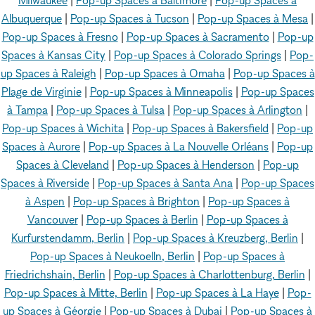
Milwaukee
|
Pop-up Spaces à Baltimore
|
Pop-up Spaces à
Albuquerque
|
Pop-up Spaces à Tucson
|
Pop-up Spaces à Mesa
|
Pop-up Spaces à Fresno
|
Pop-up Spaces à Sacramento
|
Pop-up
Spaces à Kansas City
|
Pop-up Spaces à Colorado Springs
|
Pop-
up Spaces à Raleigh
|
Pop-up Spaces à Omaha
|
Pop-up Spaces à
Plage de Virginie
|
Pop-up Spaces à Minneapolis
|
Pop-up Spaces
à Tampa
|
Pop-up Spaces à Tulsa
|
Pop-up Spaces à Arlington
|
Pop-up Spaces à Wichita
|
Pop-up Spaces à Bakersfield
|
Pop-up
Spaces à Aurore
|
Pop-up Spaces à La Nouvelle Orléans
|
Pop-up
Spaces à Cleveland
|
Pop-up Spaces à Henderson
|
Pop-up
Spaces à Riverside
|
Pop-up Spaces à Santa Ana
|
Pop-up Spaces
à Aspen
|
Pop-up Spaces à Brighton
|
Pop-up Spaces à
Vancouver
|
Pop-up Spaces à Berlin
|
Pop-up Spaces à
Kurfurstendamm, Berlin
|
Pop-up Spaces à Kreuzberg, Berlin
|
Pop-up Spaces à Neukoelln, Berlin
|
Pop-up Spaces à
Friedrichshain, Berlin
|
Pop-up Spaces à Charlottenburg, Berlin
|
Pop-up Spaces à Mitte, Berlin
|
Pop-up Spaces à La Haye
|
Pop-
up Spaces à Géorgie
|
Pop-up Spaces à Dubai
|
Pop-up Spaces à