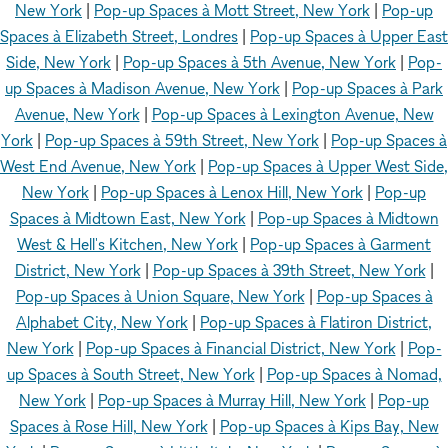
New York
|
Pop-up Spaces à Mott Street, New York
|
Pop-up
Spaces à Elizabeth Street, Londres
|
Pop-up Spaces à Upper East
Side, New York
|
Pop-up Spaces à 5th Avenue, New York
|
Pop-
up Spaces à Madison Avenue, New York
|
Pop-up Spaces à Park
Avenue, New York
|
Pop-up Spaces à Lexington Avenue, New
York
|
Pop-up Spaces à 59th Street, New York
|
Pop-up Spaces à
West End Avenue, New York
|
Pop-up Spaces à Upper West Side,
New York
|
Pop-up Spaces à Lenox Hill, New York
|
Pop-up
Spaces à Midtown East, New York
|
Pop-up Spaces à Midtown
West & Hell's Kitchen, New York
|
Pop-up Spaces à Garment
District, New York
|
Pop-up Spaces à 39th Street, New York
|
Pop-up Spaces à Union Square, New York
|
Pop-up Spaces à
Alphabet City, New York
|
Pop-up Spaces à Flatiron District,
New York
|
Pop-up Spaces à Financial District, New York
|
Pop-
up Spaces à South Street, New York
|
Pop-up Spaces à Nomad,
New York
|
Pop-up Spaces à Murray Hill, New York
|
Pop-up
Spaces à Rose Hill, New York
|
Pop-up Spaces à Kips Bay, New