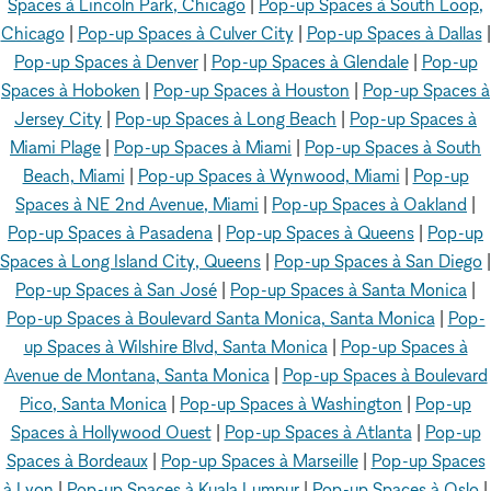
Spaces à Lincoln Park, Chicago
|
Pop-up Spaces à South Loop,
Chicago
|
Pop-up Spaces à Culver City
|
Pop-up Spaces à Dallas
|
Pop-up Spaces à Denver
|
Pop-up Spaces à Glendale
|
Pop-up
Spaces à Hoboken
|
Pop-up Spaces à Houston
|
Pop-up Spaces à
Jersey City
|
Pop-up Spaces à Long Beach
|
Pop-up Spaces à
Miami Plage
|
Pop-up Spaces à Miami
|
Pop-up Spaces à South
Beach, Miami
|
Pop-up Spaces à Wynwood, Miami
|
Pop-up
Spaces à NE 2nd Avenue, Miami
|
Pop-up Spaces à Oakland
|
Pop-up Spaces à Pasadena
|
Pop-up Spaces à Queens
|
Pop-up
Spaces à Long Island City, Queens
|
Pop-up Spaces à San Diego
|
Pop-up Spaces à San José
|
Pop-up Spaces à Santa Monica
|
Pop-up Spaces à Boulevard Santa Monica, Santa Monica
|
Pop-
up Spaces à Wilshire Blvd, Santa Monica
|
Pop-up Spaces à
Avenue de Montana, Santa Monica
|
Pop-up Spaces à Boulevard
Pico, Santa Monica
|
Pop-up Spaces à Washington
|
Pop-up
Spaces à Hollywood Ouest
|
Pop-up Spaces à Atlanta
|
Pop-up
Spaces à Bordeaux
|
Pop-up Spaces à Marseille
|
Pop-up Spaces
à Lyon
|
Pop-up Spaces à Kuala Lumpur
|
Pop-up Spaces à Oslo
|