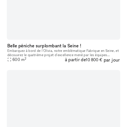
Belle péniche surplombant la Seine !
Embarquez à bord de l'Olivia, notre emblématique Fabrique en Seine, et
découvrez le quatrième projet d'excellence mené par les équipes
2
à partir de
par jour
aguerries de la Fabrique événementielle. Notre savoir-faire et n
600
m
10 800 €