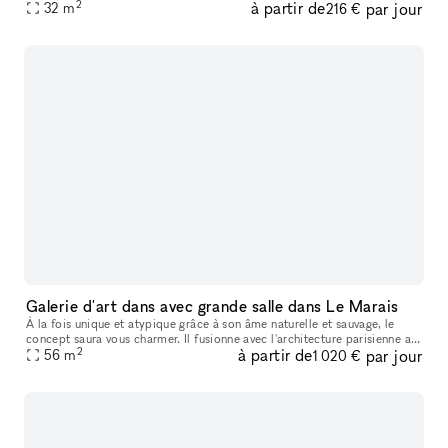
2
à partir de
par jour
expositions, réunion... Sa situation géographique en fa
32
m
216 €
Galerie d'art dans avec grande salle dans Le Marais
À la fois unique et atypique grâce à son âme naturelle et sauvage, le
concept saura vous charmer. Il fusionne avec l'architecture parisienne au
2
à partir de
par jour
cœur de Paris, dans le quartier du Marais , à quelques
56
m
1 020 €