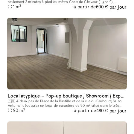
seulement 3 minutes à pied du métro Croix de Chavaux (Ligne 9),
2
à partir de
par jour
découvrez ce Loft unique sur une surface 186m² sur 2 niveaux , nich
1
m
600 €
Local atypique – Pop-up boutique / Showroom / Expo – Passage du Chantier, Bastille
🇫🇷 À deux pas de Place de la Bastille et de la rue du Faubourg Saint-
Antoine, découvrez ce local de caractère de 90 m² situé dans le très
2
à partir de
par jour
recherché Passage du Chantier, au cœur d’un environnement cré
90
m
480 €