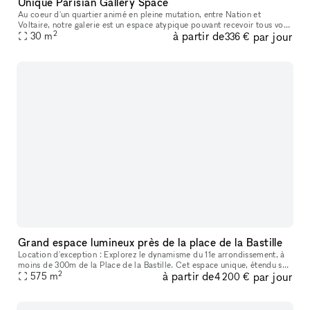
Unique Parisian Gallery Space
Au coeur d'un quartier animé en pleine mutation, entre Nation et
Voltaire, notre galerie est un espace atypique pouvant recevoir tous vos
2
à partir de
par jour
événements : exposition, showroom, popup store, studio photo
30
m
336 €
Grand espace lumineux près de la place de la Bastille
Location d'exception : Explorez le dynamisme du 11e arrondissement, à
moins de 300m de la Place de la Bastille. Cet espace unique, étendu sur
2
à partir de
par jour
575 m2 (Loi Carrez) répartis sur deux niveaux offre un c
575
m
4 200 €