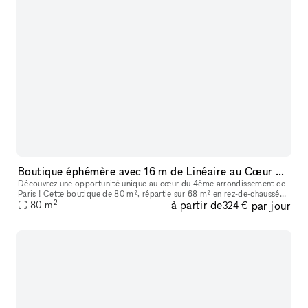
Boutique éphémère avec 16 m de Linéaire au Cœur du 4ème Arrondissement ? ??Idéale pour Pop-Up Stores et Showrooms
Découvrez une opportunité unique au cœur du 4ème arrondissement de
Paris ! Cette boutique de 80 m², répartie sur 68 m² en rez-de-chaussée
2
à partir de
par jour
et 12 m² en sous-sol, est parfaitement conçue pour accueillir
80
m
324 €