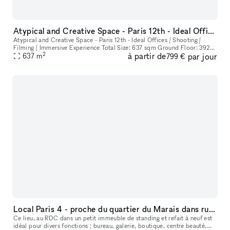
Atypical and Creative Space - Paris 12th - Ideal Offices / Shooting / Filming / Immersive Experience
Atypical and Creative Space - Paris 12th - Ideal Offices / Shooting /
Filming / Immersive Experience Total Size: 637 sqm Ground Floor: 392
2
à partir de
par jour
637
m
sqm 1st Floor: 89 sqm Basement: 99 sqm Mezzanine: 57 sqm E
799 €
Local Paris 4 - proche du quartier du Marais dans rue calme
Ce lieu, au RDC dans un petit immeuble de standing et refait à neuf est
idéal pour divers fonctions ; bureau, galerie, boutique, centre beauté,