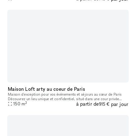
Maison Loft arty au coeur de Paris
Maison d'exception pour vos événements et séjours au cœur de Paris
Découvrez un lieu unique et confidentiel, situé dans une cour privée
2
à partir de
par jour
végétalisée en plein cœur de Paris. Cet ancien atelier, réhabi
150
m
915 €