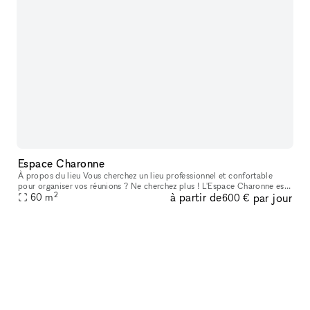
Espace Charonne
À propos du lieu Vous cherchez un lieu professionnel et confortable
pour organiser vos réunions ? Ne cherchez plus ! L'Espace Charonne est
2
à partir de
par jour
un ancien atelier de confection, complètement refait à neuf
60
m
600 €