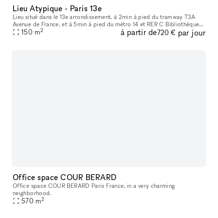
Lieu Atypique - Paris 13e
Lieu situé dans le 13e arrondissement, à 2min à pied du tramway T3A
Avenue de France, et à 5min à pied du métro 14 et RER C Bibliothèque
2
à partir de
par jour
François Mitterrand. Ce nouveau lieu du Quartier de la gare re
150
m
720 €
Office space COUR BERARD
Office space COUR BERARD Paris France, in a very charming
neighborhood.
2
570
m