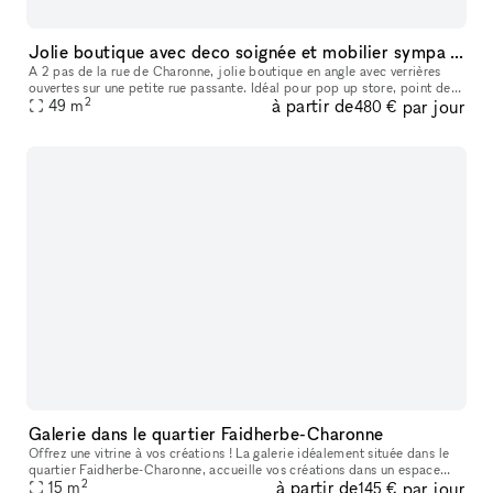
Jolie boutique avec deco soignée et mobilier sympa a louer
A 2 pas de la rue de Charonne, jolie boutique en angle avec verrières
ouvertes sur une petite rue passante. Idéal pour pop up store, point de
2
à partir de
par jour
49
m
vente, expo, ou ateliers. Deco soignée avec mobilier v
480 €
Galerie dans le quartier Faidherbe-Charonne
Offrez une vitrine à vos créations ! La galerie idéalement située dans le
quartier Faidherbe-Charonne, accueille vos créations dans un espace
2
à partir de
par jour
lumineux de 15m² avec vitrine et réserve en sous-sol. Vo
15
m
145 €