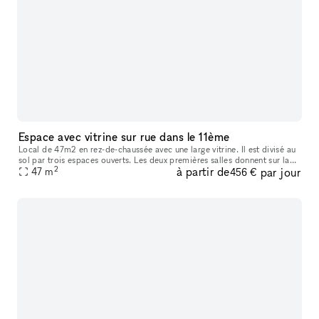
Espace avec vitrine sur rue dans le 11ème
Local de 47m2 en rez-de-chaussée avec une large vitrine. Il est divisé au
sol par trois espaces ouverts. Les deux premières salles donnent sur la
2
à partir de
par jour
vitrine, avec un accès directement par celle-ci. La t
47
m
456 €