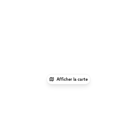
Afficher la carte
1
xNomad
Louer un bureau
Location Espace
Bureau Flexible à Paris
Location Espace Bureau
Flexible à Paris 12 - 75012