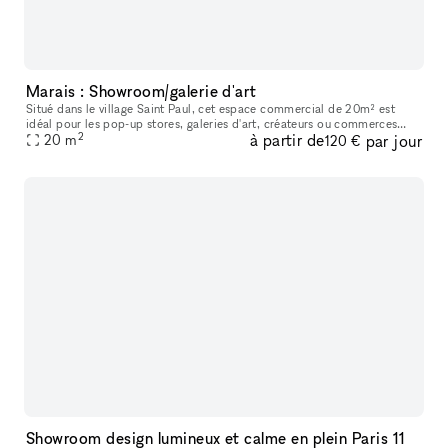
Marais : Showroom/galerie d'art
Situé dans le village Saint Paul, cet espace commercial de 20m² est
idéal pour les pop-up stores, galeries d'art, créateurs ou commerces
2
à partir de
par jour
20
m
éphémères. Équipements inclus : • Grande vitrine pour une b
120 €
Showroom design lumineux et calme en plein Paris 11