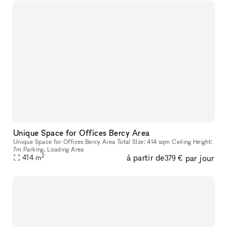
Unique Space for Offices Bercy Area
Unique Space for Offices Bercy Area Total SIze: 414 sqm Ceiling Height:
7m Parking, Loading Area
2
à partir de
par jour
414
m
379 €