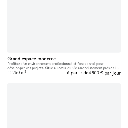
Grand espace moderne
Profitez d'un environnement professionnel et fonctionnel pour
développer vos projets. Situé au cœur du 13e arrondissement près de la
2
à partir de
par jour
Bibliothèque François Mitterrand. Ce grand espace industriel lumin
250
m
4 800 €