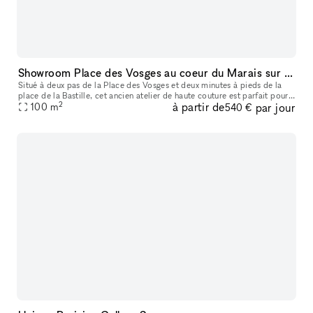
Showroom Place des Vosges au coeur du Marais sur cour classée
Situé à deux pas de la Place des Vosges et deux minutes à pieds de la
place de la Bastille, cet ancien atelier de haute couture est parfait pour
2
à partir de
par jour
votre prochain Showroom, événement ou exposition. Donn
100
m
540 €