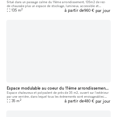
Situé dans un passage calme du 11ème arrondissement, 135m2 de rez-
de-chaussée plus un espace de stockage, lumineux, accessible et
2
à partir de
par jour
modulaire
135
m
960 €
Espace modulable au coeur du 11ème arrondissement de Paris
Espace chaleureux et polyvalent de près de 35 m2, ouvert sur l'extérieur
par une verrière, dans lequel tous les événements sont envisageables:
2
à partir de
par jour
formations, séminaires, ateliers, projections, expositio
35
m
480 €