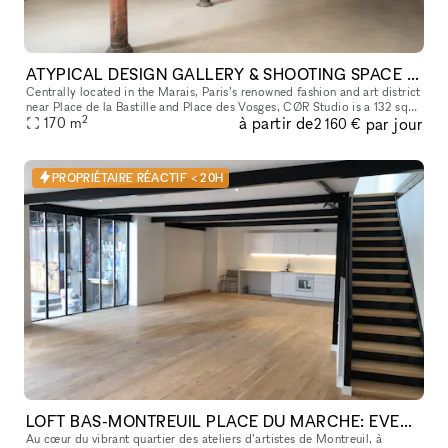
ATYPICAL DESIGN GALLERY & SHOOTING SPACE IN THE MARAIS
Centrally located in the Marais, Paris’s renowned fashion and art district
near Place de la Bastille and Place des Vosges, CØR Studio is a 132 sqm
2
à partir de
par jour
gallery space with an additional 30 sqm basement. De
170
m
2 160 €
PROPRIÉTAIRE RÉACTIF < 20H
LOFT BAS-MONTREUIL PLACE DU MARCHE: EVENT EXPO SHOOTING SHOWROOM
Au cœur du vibrant quartier des ateliers d’artistes de Montreuil, à