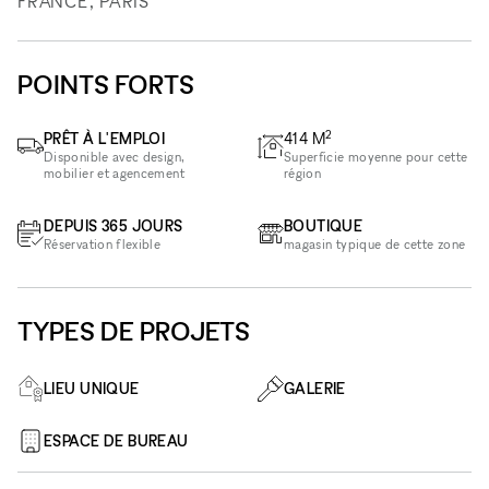
FRANCE, PARIS
POINTS FORTS
2
PRÊT À L'EMPLOI
414
M
Disponible avec design,
Superficie moyenne pour cette
mobilier et agencement
région
DEPUIS 365 JOURS
BOUTIQUE
Réservation flexible
magasin typique de cette zone
TYPES DE PROJETS
LIEU UNIQUE
GALERIE
ESPACE DE BUREAU