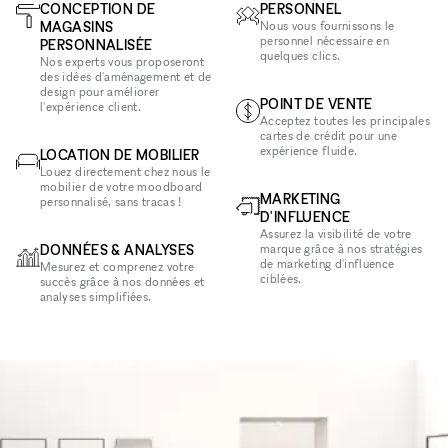
CONCEPTION DE
PERSONNEL
MAGASINS
Nous vous fournissons le
personnel nécessaire en
PERSONNALISÉE
quelques clics.
Nos experts vous proposeront
des idées d'aménagement et de
design pour améliorer
POINT DE VENTE
l'expérience client.
Acceptez toutes les principales
cartes de crédit pour une
expérience fluide.
LOCATION DE MOBILIER
Louez directement chez nous le
mobilier de votre moodboard
MARKETING
personnalisé, sans tracas !
D'INFLUENCE
Assurez la visibilité de votre
DONNÉES & ANALYSES
marque grâce à nos stratégies
de marketing d'influence
Mesurez et comprenez votre
ciblées.
succès grâce à nos données et
analyses simplifiées.