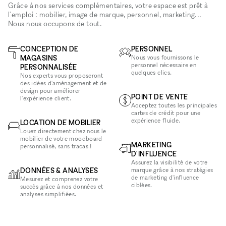
Grâce à nos services complémentaires, votre espace est prêt à
l'emploi : mobilier, image de marque, personnel, marketing...
Nous nous occupons de tout.
CONCEPTION DE
PERSONNEL
MAGASINS
Nous vous fournissons le
personnel nécessaire en
PERSONNALISÉE
quelques clics.
Nos experts vous proposeront
des idées d'aménagement et de
design pour améliorer
POINT DE VENTE
l'expérience client.
Acceptez toutes les principales
cartes de crédit pour une
expérience fluide.
LOCATION DE MOBILIER
Louez directement chez nous le
mobilier de votre moodboard
MARKETING
personnalisé, sans tracas !
D'INFLUENCE
Assurez la visibilité de votre
DONNÉES & ANALYSES
marque grâce à nos stratégies
de marketing d'influence
Mesurez et comprenez votre
ciblées.
succès grâce à nos données et
analyses simplifiées.