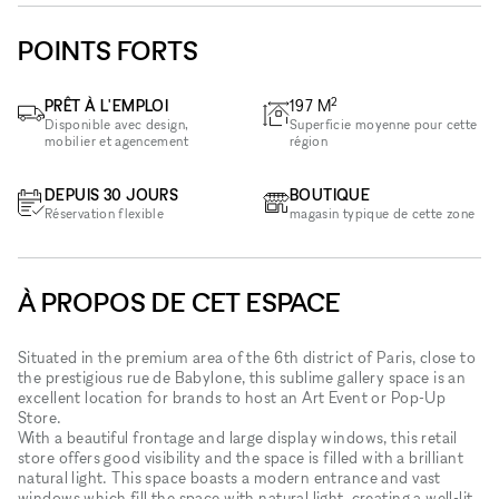
POINTS FORTS
2
PRÊT À L'EMPLOI
197
M
Disponible avec design,
Superficie moyenne pour cette
mobilier et agencement
région
DEPUIS 30 JOURS
BOUTIQUE
Réservation flexible
magasin typique de cette zone
À PROPOS DE CET ESPACE
Situated in the premium area of the 6th district of Paris, close to
the prestigious rue de Babylone, this sublime gallery space is an
excellent location for brands to host an Art Event or Pop-Up
Store.
With a beautiful frontage and large display windows, this retail
store offers good visibility and the space is filled with a brilliant
natural light. This space boasts a modern entrance and vast
windows which fill the space with natural light, creating a well-lit