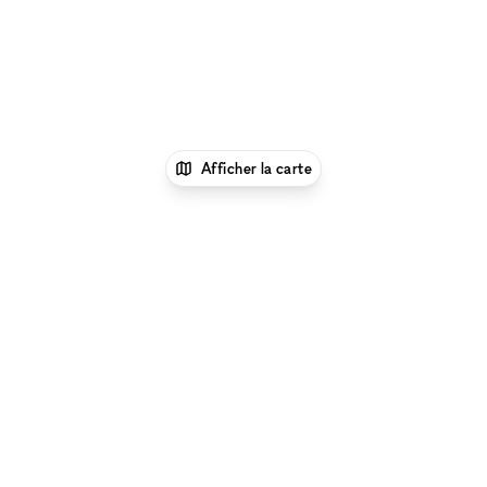
Afficher la carte
1
xNomad
Louer un bureau
Location Espace
Bureau Flexible à Portland
Parcourir par type d'espace à Portland :
Location
Galeries d'Art à Portland
|
Location Salles De
Conférence à Portland
|
Location Espaces
Événementiels à Portland
|
Location Restaurants & Bars