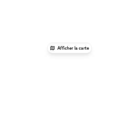
Afficher la carte
xNomad
Lieu shooting photo/video
Espace
Shooting Photo/Video à Portland
Parcourir par type d'espace à Portland :
Location
Galeries d'Art à Portland
|
Location Salles De
Conférence à Portland
|
Location Espaces
Événementiels à Portland
|
Location Restaurants & Bars