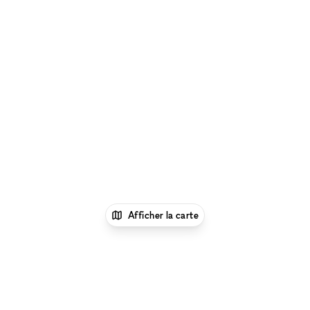
Afficher la carte
xNomad
Louer une boutique
éphémère
Location Pop Up Stores (Boutiques