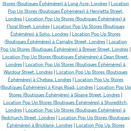
Stores (Boutiques Éphémères) à Long Acre, Londres
|
Location
Pop Up Stores (Boutiques Éphémères) à Henrietta Street,
Londres
|
Location Pop Up Stores (Boutiques Éphémères) à
Floral Street, Londres
|
Location Pop Up Stores (Boutiques
Éphémères) à Soho, Londres
|
Location Pop Up Stores
(Boutiques Éphémères) à Carnaby Street, Londres
|
Location
Pop Up Stores (Boutiques Éphémères) à Brewer Street, Londres
|
Location Pop Up Stores (Boutiques Éphémères) à Dean Street,
Londres
|
Location Pop Up Stores (Boutiques Éphémères) à
Wardour Street, Londres
|
Location Pop Up Stores (Boutiques
Éphémères) à Chelsea, Londres
|
Location Pop Up Stores
(Boutiques Éphémères) à Kings Road, Londres
|
Location Pop Up
Stores (Boutiques Éphémères) à Sloane Street, Londres
|
Location Pop Up Stores (Boutiques Éphémères) à Shoreditch,
Londres
|
Location Pop Up Stores (Boutiques Éphémères) à
Redchurch Street, Londres
|
Location Pop Up Stores (Boutiques
Éphémères) à Bricklane, Londres
|
Location Pop Up Stores