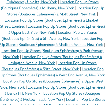
Éphémères) à Nolita, New York
|
Location Pop Up Stores
(Boutiques Éphémères) à Mulberry, New York
|
Location Pop Up
Stores (Boutiques Éphémères) à Mott Street, New York
|
Location Pop Up Stores (Boutiques Éphémères) à Elizabeth
Street, Londres
|
Location Pop Up Stores (Boutiques Éphémères)
à Upper East Side, New York
|
Location Pop Up Stores
(Boutiques Éphémères) à 5th Avenue, New York
|
Location Pop
Up Stores (Boutiques Éphémères) à Madison Avenue, New York
|
Location Pop Up Stores (Boutiques Éphémères) à Park Avenue,
New York
|
Location Pop Up Stores (Boutiques Éphémères) à
Lexington Avenue, New York
|
Location Pop Up Stores
(Boutiques Éphémères) à 59th Street, New York
|
Location Pop
Up Stores (Boutiques Éphémères) à West End Avenue, New York
|
Location Pop Up Stores (Boutiques Éphémères) à Upper West
Side, New York
|
Location Pop Up Stores (Boutiques Éphémères)
à Lenox Hill, New York
|
Location Pop Up Stores (Boutiques
Éphémères) à Midtown East, New York
|
Location Pop Up Stores