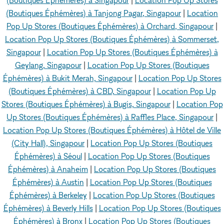
(Boutiques Éphémères) à Singapour
|
Location Pop Up Stores
(Boutiques Éphémères) à Tanjong Pagar, Singapour
|
Location
Pop Up Stores (Boutiques Éphémères) à Orchard, Singapour
|
Location Pop Up Stores (Boutiques Éphémères) à Sommerset,
Singapour
|
Location Pop Up Stores (Boutiques Éphémères) à
Geylang, Singapour
|
Location Pop Up Stores (Boutiques
Éphémères) à Bukit Merah, Singapour
|
Location Pop Up Stores
(Boutiques Éphémères) à CBD, Singapour
|
Location Pop Up
Stores (Boutiques Éphémères) à Bugis, Singapour
|
Location Pop
Up Stores (Boutiques Éphémères) à Raffles Place, Singapour
|
Location Pop Up Stores (Boutiques Éphémères) à Hôtel de Ville
(City Hall), Singapour
|
Location Pop Up Stores (Boutiques
Éphémères) à Séoul
|
Location Pop Up Stores (Boutiques
Éphémères) à Anaheim
|
Location Pop Up Stores (Boutiques
Éphémères) à Austin
|
Location Pop Up Stores (Boutiques
Éphémères) à Berkeley
|
Location Pop Up Stores (Boutiques
Éphémères) à Beverly Hills
|
Location Pop Up Stores (Boutiques
Éphémères) à Bronx
|
Location Pop Up Stores (Boutiques