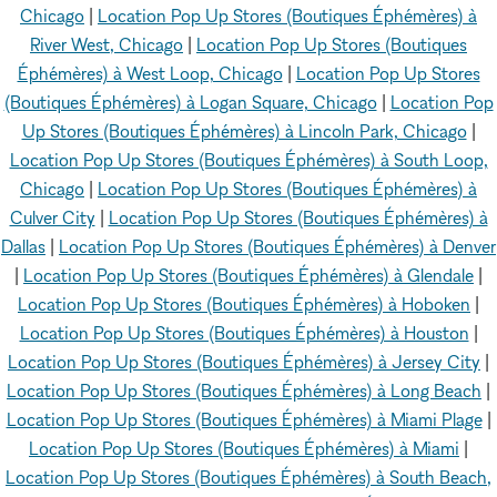
Chicago
|
Location Pop Up Stores (Boutiques Éphémères) à
River West, Chicago
|
Location Pop Up Stores (Boutiques
Éphémères) à West Loop, Chicago
|
Location Pop Up Stores
(Boutiques Éphémères) à Logan Square, Chicago
|
Location Pop
Up Stores (Boutiques Éphémères) à Lincoln Park, Chicago
|
Location Pop Up Stores (Boutiques Éphémères) à South Loop,
Chicago
|
Location Pop Up Stores (Boutiques Éphémères) à
Culver City
|
Location Pop Up Stores (Boutiques Éphémères) à
Dallas
|
Location Pop Up Stores (Boutiques Éphémères) à Denver
|
Location Pop Up Stores (Boutiques Éphémères) à Glendale
|
Location Pop Up Stores (Boutiques Éphémères) à Hoboken
|
Location Pop Up Stores (Boutiques Éphémères) à Houston
|
Location Pop Up Stores (Boutiques Éphémères) à Jersey City
|
Location Pop Up Stores (Boutiques Éphémères) à Long Beach
|
Location Pop Up Stores (Boutiques Éphémères) à Miami Plage
|
Location Pop Up Stores (Boutiques Éphémères) à Miami
|
Location Pop Up Stores (Boutiques Éphémères) à South Beach,