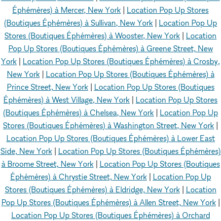
Éphémères) à Mercer, New York
|
Location Pop Up Stores
(Boutiques Éphémères) à Sullivan, New York
|
Location Pop Up
Stores (Boutiques Éphémères) à Wooster, New York
|
Location
Pop Up Stores (Boutiques Éphémères) à Greene Street, New
York
|
Location Pop Up Stores (Boutiques Éphémères) à Crosby,
New York
|
Location Pop Up Stores (Boutiques Éphémères) à
Prince Street, New York
|
Location Pop Up Stores (Boutiques
Éphémères) à West Village, New York
|
Location Pop Up Stores
(Boutiques Éphémères) à Chelsea, New York
|
Location Pop Up
Stores (Boutiques Éphémères) à Washington Street, New York
|
Location Pop Up Stores (Boutiques Éphémères) à Lower East
Side, New York
|
Location Pop Up Stores (Boutiques Éphémères)
à Broome Street, New York
|
Location Pop Up Stores (Boutiques
Éphémères) à Chrystie Street, New York
|
Location Pop Up
Stores (Boutiques Éphémères) à Eldridge, New York
|
Location
Pop Up Stores (Boutiques Éphémères) à Allen Street, New York
|
Location Pop Up Stores (Boutiques Éphémères) à Orchard