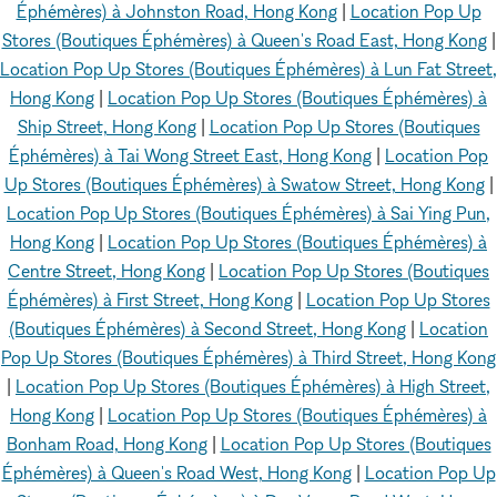
Éphémères) à Johnston Road, Hong Kong
|
Location Pop Up
Stores (Boutiques Éphémères) à Queen's Road East, Hong Kong
|
Location Pop Up Stores (Boutiques Éphémères) à Lun Fat Street,
Hong Kong
|
Location Pop Up Stores (Boutiques Éphémères) à
Ship Street, Hong Kong
|
Location Pop Up Stores (Boutiques
Éphémères) à Tai Wong Street East, Hong Kong
|
Location Pop
Up Stores (Boutiques Éphémères) à Swatow Street, Hong Kong
|
Location Pop Up Stores (Boutiques Éphémères) à Sai Ying Pun,
Hong Kong
|
Location Pop Up Stores (Boutiques Éphémères) à
Centre Street, Hong Kong
|
Location Pop Up Stores (Boutiques
Éphémères) à First Street, Hong Kong
|
Location Pop Up Stores
(Boutiques Éphémères) à Second Street, Hong Kong
|
Location
Pop Up Stores (Boutiques Éphémères) à Third Street, Hong Kong
|
Location Pop Up Stores (Boutiques Éphémères) à High Street,
Hong Kong
|
Location Pop Up Stores (Boutiques Éphémères) à
Bonham Road, Hong Kong
|
Location Pop Up Stores (Boutiques
Éphémères) à Queen's Road West, Hong Kong
|
Location Pop Up