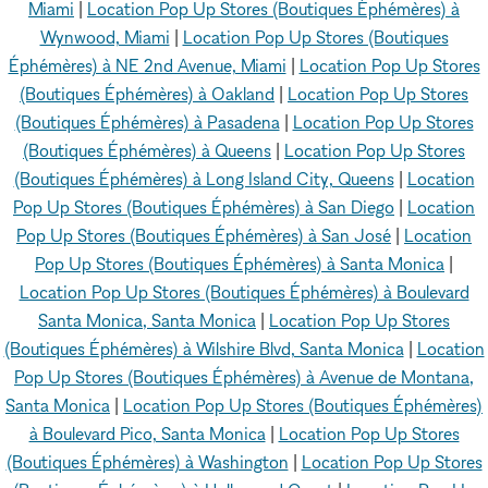
Miami
|
Location Pop Up Stores (Boutiques Éphémères) à
Wynwood, Miami
|
Location Pop Up Stores (Boutiques
Éphémères) à NE 2nd Avenue, Miami
|
Location Pop Up Stores
(Boutiques Éphémères) à Oakland
|
Location Pop Up Stores
(Boutiques Éphémères) à Pasadena
|
Location Pop Up Stores
(Boutiques Éphémères) à Queens
|
Location Pop Up Stores
(Boutiques Éphémères) à Long Island City, Queens
|
Location
Pop Up Stores (Boutiques Éphémères) à San Diego
|
Location
Pop Up Stores (Boutiques Éphémères) à San José
|
Location
Pop Up Stores (Boutiques Éphémères) à Santa Monica
|
Location Pop Up Stores (Boutiques Éphémères) à Boulevard
Santa Monica, Santa Monica
|
Location Pop Up Stores
(Boutiques Éphémères) à Wilshire Blvd, Santa Monica
|
Location
Pop Up Stores (Boutiques Éphémères) à Avenue de Montana,
Santa Monica
|
Location Pop Up Stores (Boutiques Éphémères)
à Boulevard Pico, Santa Monica
|
Location Pop Up Stores
(Boutiques Éphémères) à Washington
|
Location Pop Up Stores