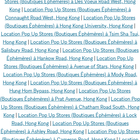
Stores (Boutiques Éphémères) à Des Voeux Road West, Hong
Kong
|
Location Pop Up Stores (Boutiques Éphémères) à
Connaught Road West, Hong Kong
|
Location Pop Up Stores
(Boutiques Éphémères) à Hong Kong University, Hong Kong
|
Location Pop Up Stores (Boutiques Éphémères) à Tsim Sha Tsui,
Hong Kong
|
Location Pop Up Stores (Boutiques Éphémères) à
Salisbury Road, Hong Kong
|
Location Pop Up Stores (Boutiques
Éphémères) à Hankow Road, Hong Kong
|
Location Pop Up
Stores (Boutiques Éphémères) à Avenue of Stars, Hong Kong
|
Location Pop Up Stores (Boutiques Éphémères) à Mody Road,
Hong Kong
|
Location Pop Up Stores (Boutiques Éphémères) à
Hung Hom Bypass, Hong Kong
|
Location Pop Up Stores
(Boutiques Éphémères) à Prat Avenue, Hong Kong
|
Location Pop
Up Stores (Boutiques Éphémères) à Chatham Road South, Hong
Kong
|
Location Pop Up Stores (Boutiques Éphémères) à Lock
Road, Hong Kong
|
Location Pop Up Stores (Boutiques
Éphémères) à Ashley Road, Hong Kong
|
Location Pop Up Stores
(Boutiques Éphémères) à Cameron Road, Hong Kong
|
Location