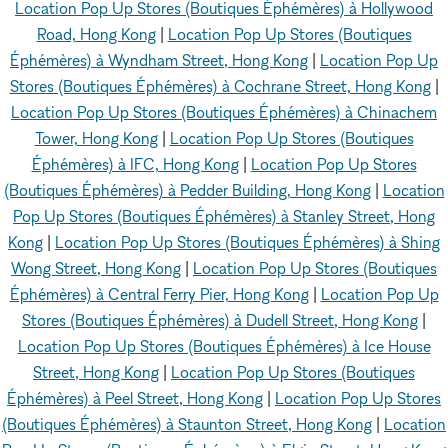
Location Pop Up Stores (Boutiques Éphémères) à Hollywood
Road, Hong Kong
|
Location Pop Up Stores (Boutiques
Éphémères) à Wyndham Street, Hong Kong
|
Location Pop Up
Stores (Boutiques Éphémères) à Cochrane Street, Hong Kong
|
Location Pop Up Stores (Boutiques Éphémères) à Chinachem
Tower, Hong Kong
|
Location Pop Up Stores (Boutiques
Éphémères) à IFC, Hong Kong
|
Location Pop Up Stores
(Boutiques Éphémères) à Pedder Building, Hong Kong
|
Location
Pop Up Stores (Boutiques Éphémères) à Stanley Street, Hong
Kong
|
Location Pop Up Stores (Boutiques Éphémères) à Shing
Wong Street, Hong Kong
|
Location Pop Up Stores (Boutiques
Éphémères) à Central Ferry Pier, Hong Kong
|
Location Pop Up
Stores (Boutiques Éphémères) à Dudell Street, Hong Kong
|
Location Pop Up Stores (Boutiques Éphémères) à Ice House
Street, Hong Kong
|
Location Pop Up Stores (Boutiques
Éphémères) à Peel Street, Hong Kong
|
Location Pop Up Stores
(Boutiques Éphémères) à Staunton Street, Hong Kong
|
Location