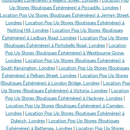
(Boutiques Éphémères) à Regent Street, Londres
|
Location Pop
Up Stores (Boutiques Éphémères) à Piccadilly, Londres
|
Location Pop Up Stores (Boutiques Éphémères) à Jermyn Street,
Londres
|
Location Pop Up Stores (Boutiques Éphémères) à
Notting Hill, Londres
|
Location Pop Up Stores (Boutiques
Éphémères) à Ledbury Road, Londres
|
Location Pop Up Stores
(Boutiques Éphémères) à Portobello Road, Londres
|
Location
Pop Up Stores (Boutiques Éphémères) à Westbourne Grove,
Londres
|
Location Pop Up Stores (Boutiques Éphémères) à
South Kensington, Londres
|
Location Pop Up Stores (Boutiques
Éphémères) à Pelham Street, Londres
|
Location Pop Up Stores
(Boutiques Éphémères) à London Bridge, Londres
|
Location Pop
Up Stores (Boutiques Éphémères) à Victoria, Londres
|
Location
Pop Up Stores (Boutiques Éphémères) à Hackney, Londres
|
Location Pop Up Stores (Boutiques Éphémères) à Camden,
Londres
|
Location Pop Up Stores (Boutiques Éphémères) à
Dulwich, Londres
|
Location Pop Up Stores (Boutiques
Éphémères) à Battersea, Londres
|
Location Pop Up Stores