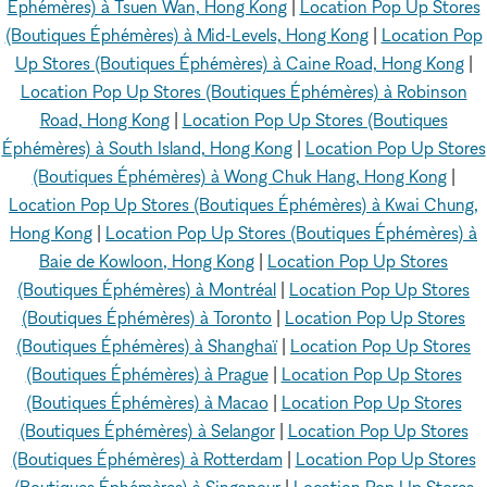
Éphémères) à Tsuen Wan, Hong Kong
|
Location Pop Up Stores
(Boutiques Éphémères) à Mid-Levels, Hong Kong
|
Location Pop
Up Stores (Boutiques Éphémères) à Caine Road, Hong Kong
|
Location Pop Up Stores (Boutiques Éphémères) à Robinson
Road, Hong Kong
|
Location Pop Up Stores (Boutiques
Éphémères) à South Island, Hong Kong
|
Location Pop Up Stores
(Boutiques Éphémères) à Wong Chuk Hang, Hong Kong
|
Location Pop Up Stores (Boutiques Éphémères) à Kwai Chung,
Hong Kong
|
Location Pop Up Stores (Boutiques Éphémères) à
Baie de Kowloon, Hong Kong
|
Location Pop Up Stores
(Boutiques Éphémères) à Montréal
|
Location Pop Up Stores
(Boutiques Éphémères) à Toronto
|
Location Pop Up Stores
(Boutiques Éphémères) à Shanghaï
|
Location Pop Up Stores
(Boutiques Éphémères) à Prague
|
Location Pop Up Stores
(Boutiques Éphémères) à Macao
|
Location Pop Up Stores
(Boutiques Éphémères) à Selangor
|
Location Pop Up Stores
(Boutiques Éphémères) à Rotterdam
|
Location Pop Up Stores