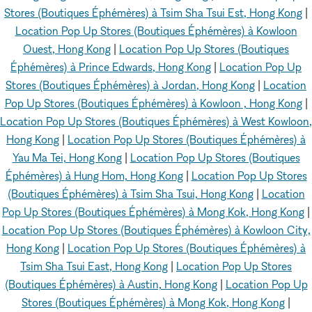
Stores (Boutiques Éphémères) à Tsim Sha Tsui Est, Hong Kong
|
Location Pop Up Stores (Boutiques Éphémères) à Kowloon
Ouest, Hong Kong
|
Location Pop Up Stores (Boutiques
Éphémères) à Prince Edwards, Hong Kong
|
Location Pop Up
Stores (Boutiques Éphémères) à Jordan, Hong Kong
|
Location
Pop Up Stores (Boutiques Éphémères) à Kowloon , Hong Kong
|
Location Pop Up Stores (Boutiques Éphémères) à West Kowloon,
Hong Kong
|
Location Pop Up Stores (Boutiques Éphémères) à
Yau Ma Tei, Hong Kong
|
Location Pop Up Stores (Boutiques
Éphémères) à Hung Hom, Hong Kong
|
Location Pop Up Stores
(Boutiques Éphémères) à Tsim Sha Tsui, Hong Kong
|
Location
Pop Up Stores (Boutiques Éphémères) à Mong Kok, Hong Kong
|
Location Pop Up Stores (Boutiques Éphémères) à Kowloon City,
Hong Kong
|
Location Pop Up Stores (Boutiques Éphémères) à
Tsim Sha Tsui East, Hong Kong
|
Location Pop Up Stores
(Boutiques Éphémères) à Austin, Hong Kong
|
Location Pop Up
Stores (Boutiques Éphémères) à Mong Kok, Hong Kong
|