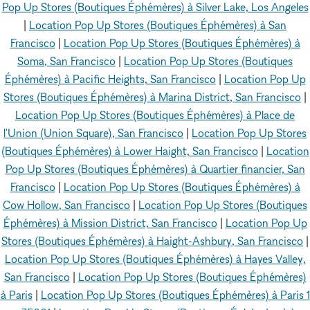
Pop Up Stores (Boutiques Éphémères) à Silver Lake, Los Angeles
|
Location Pop Up Stores (Boutiques Éphémères) à San
Francisco
|
Location Pop Up Stores (Boutiques Éphémères) à
Soma, San Francisco
|
Location Pop Up Stores (Boutiques
Éphémères) à Pacific Heights, San Francisco
|
Location Pop Up
Stores (Boutiques Éphémères) à Marina District, San Francisco
|
Location Pop Up Stores (Boutiques Éphémères) à Place de
l'Union (Union Square), San Francisco
|
Location Pop Up Stores
(Boutiques Éphémères) à Lower Haight, San Francisco
|
Location
Pop Up Stores (Boutiques Éphémères) à Quartier financier, San
Francisco
|
Location Pop Up Stores (Boutiques Éphémères) à
Cow Hollow, San Francisco
|
Location Pop Up Stores (Boutiques
Éphémères) à Mission District, San Francisco
|
Location Pop Up
Stores (Boutiques Éphémères) à Haight-Ashbury, San Francisco
|
Location Pop Up Stores (Boutiques Éphémères) à Hayes Valley,
San Francisco
|
Location Pop Up Stores (Boutiques Éphémères)
à Paris
|
Location Pop Up Stores (Boutiques Éphémères) à Paris 1