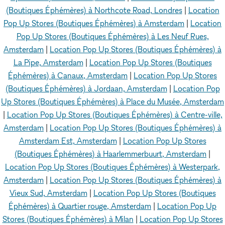
(Boutiques Éphémères) à Northcote Road, Londres
|
Location
Pop Up Stores (Boutiques Éphémères) à Amsterdam
|
Location
Pop Up Stores (Boutiques Éphémères) à Les Neuf Rues,
Amsterdam
|
Location Pop Up Stores (Boutiques Éphémères) à
La Pipe, Amsterdam
|
Location Pop Up Stores (Boutiques
Éphémères) à Canaux, Amsterdam
|
Location Pop Up Stores
(Boutiques Éphémères) à Jordaan, Amsterdam
|
Location Pop
Up Stores (Boutiques Éphémères) à Place du Musée, Amsterdam
|
Location Pop Up Stores (Boutiques Éphémères) à Centre-ville,
Amsterdam
|
Location Pop Up Stores (Boutiques Éphémères) à
Amsterdam Est, Amsterdam
|
Location Pop Up Stores
(Boutiques Éphémères) à Haarlemmerbuurt, Amsterdam
|
Location Pop Up Stores (Boutiques Éphémères) à Westerpark,
Amsterdam
|
Location Pop Up Stores (Boutiques Éphémères) à
Vieux Sud, Amsterdam
|
Location Pop Up Stores (Boutiques
Éphémères) à Quartier rouge, Amsterdam
|
Location Pop Up
Stores (Boutiques Éphémères) à Milan
|
Location Pop Up Stores