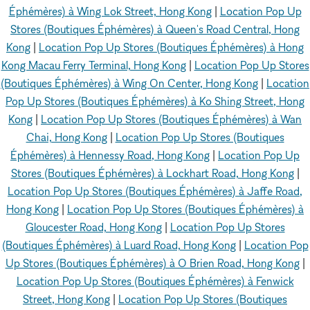
Éphémères) à Wing Lok Street, Hong Kong
|
Location Pop Up
Stores (Boutiques Éphémères) à Queen's Road Central, Hong
Kong
|
Location Pop Up Stores (Boutiques Éphémères) à Hong
Kong Macau Ferry Terminal, Hong Kong
|
Location Pop Up Stores
(Boutiques Éphémères) à Wing On Center, Hong Kong
|
Location
Pop Up Stores (Boutiques Éphémères) à Ko Shing Street, Hong
Kong
|
Location Pop Up Stores (Boutiques Éphémères) à Wan
Chai, Hong Kong
|
Location Pop Up Stores (Boutiques
Éphémères) à Hennessy Road, Hong Kong
|
Location Pop Up
Stores (Boutiques Éphémères) à Lockhart Road, Hong Kong
|
Location Pop Up Stores (Boutiques Éphémères) à Jaffe Road,
Hong Kong
|
Location Pop Up Stores (Boutiques Éphémères) à
Gloucester Road, Hong Kong
|
Location Pop Up Stores
(Boutiques Éphémères) à Luard Road, Hong Kong
|
Location Pop
Up Stores (Boutiques Éphémères) à O Brien Road, Hong Kong
|
Location Pop Up Stores (Boutiques Éphémères) à Fenwick
Street, Hong Kong
|
Location Pop Up Stores (Boutiques