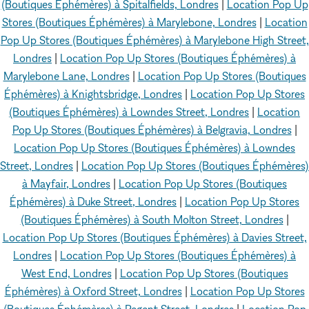
(Boutiques Éphémères) à Spitalfields, Londres
|
Location Pop Up
Stores (Boutiques Éphémères) à Marylebone, Londres
|
Location
Pop Up Stores (Boutiques Éphémères) à Marylebone High Street,
Londres
|
Location Pop Up Stores (Boutiques Éphémères) à
Marylebone Lane, Londres
|
Location Pop Up Stores (Boutiques
Éphémères) à Knightsbridge, Londres
|
Location Pop Up Stores
(Boutiques Éphémères) à Lowndes Street, Londres
|
Location
Pop Up Stores (Boutiques Éphémères) à Belgravia, Londres
|
Location Pop Up Stores (Boutiques Éphémères) à Lowndes
Street, Londres
|
Location Pop Up Stores (Boutiques Éphémères)
à Mayfair, Londres
|
Location Pop Up Stores (Boutiques
Éphémères) à Duke Street, Londres
|
Location Pop Up Stores
(Boutiques Éphémères) à South Molton Street, Londres
|
Location Pop Up Stores (Boutiques Éphémères) à Davies Street,
Londres
|
Location Pop Up Stores (Boutiques Éphémères) à
West End, Londres
|
Location Pop Up Stores (Boutiques
Éphémères) à Oxford Street, Londres
|
Location Pop Up Stores