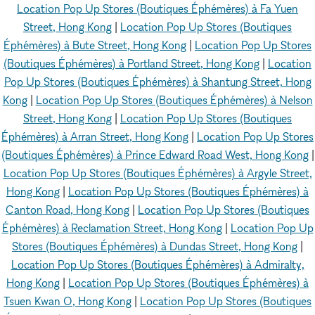
Location Pop Up Stores (Boutiques Éphémères) à Fa Yuen
Street, Hong Kong
|
Location Pop Up Stores (Boutiques
Éphémères) à Bute Street, Hong Kong
|
Location Pop Up Stores
(Boutiques Éphémères) à Portland Street, Hong Kong
|
Location
Pop Up Stores (Boutiques Éphémères) à Shantung Street, Hong
Kong
|
Location Pop Up Stores (Boutiques Éphémères) à Nelson
Street, Hong Kong
|
Location Pop Up Stores (Boutiques
Éphémères) à Arran Street, Hong Kong
|
Location Pop Up Stores
(Boutiques Éphémères) à Prince Edward Road West, Hong Kong
|
Location Pop Up Stores (Boutiques Éphémères) à Argyle Street,
Hong Kong
|
Location Pop Up Stores (Boutiques Éphémères) à
Canton Road, Hong Kong
|
Location Pop Up Stores (Boutiques
Éphémères) à Reclamation Street, Hong Kong
|
Location Pop Up
Stores (Boutiques Éphémères) à Dundas Street, Hong Kong
|
Location Pop Up Stores (Boutiques Éphémères) à Admiralty,
Hong Kong
|
Location Pop Up Stores (Boutiques Éphémères) à
Tsuen Kwan O, Hong Kong
|
Location Pop Up Stores (Boutiques