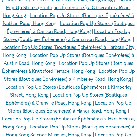
Pop Up Stores (Boutiques Éphémères) à Observatory Road,
Hong Kong
|
Location Pop Up Stores (Boutiques Éphémères) à
Nathan Road, Hong Kong
|
Location Pop Up Stores (Boutiques
Éphémères) à Canton Road, Hong Kong
|
Location Pop Up
Stores (Boutiques Éphémères) à Carnarvon Road, Hong Kong
|
Location Pop Up Stores (Boutiques Éphémères) à Harbour City,
Hong Kong
|
Location Pop Up Stores (Boutiques Éphémères) à
Austin Road, Hong Kong
|
Location Pop Up Stores (Boutiques
Éphémères) à Knutsford Terrace, Hong Kong
|
Location Pop Up
Stores (Boutiques Éphémères) à Kimberley Road, Hong Kong
|
Location Pop Up Stores (Boutiques Éphémères) à Kimberley
Street, Hong Kong
|
Location Pop Up Stores (Boutiques
Éphémères) à Granville Road, Hong Kong
|
Location Pop Up
Stores (Boutiques Éphémères) à Hanoi Road, Hong Kong
|
Location Pop Up Stores (Boutiques Éphémères) à Hart Avenue,
Hong Kong
|
Location Pop Up Stores (Boutiques Éphémères) à
Hong Kong Science Museum, Hong Kong
|
Location Pop Up