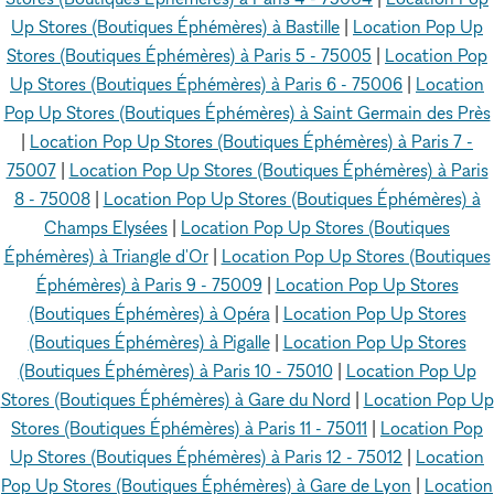
Up Stores (Boutiques Éphémères) à Bastille
|
Location Pop Up
Stores (Boutiques Éphémères) à Paris 5 - 75005
|
Location Pop
Up Stores (Boutiques Éphémères) à Paris 6 - 75006
|
Location
Pop Up Stores (Boutiques Éphémères) à Saint Germain des Près
|
Location Pop Up Stores (Boutiques Éphémères) à Paris 7 -
75007
|
Location Pop Up Stores (Boutiques Éphémères) à Paris
8 - 75008
|
Location Pop Up Stores (Boutiques Éphémères) à
Champs Elysées
|
Location Pop Up Stores (Boutiques
Éphémères) à Triangle d'Or
|
Location Pop Up Stores (Boutiques
Éphémères) à Paris 9 - 75009
|
Location Pop Up Stores
(Boutiques Éphémères) à Opéra
|
Location Pop Up Stores
(Boutiques Éphémères) à Pigalle
|
Location Pop Up Stores
(Boutiques Éphémères) à Paris 10 - 75010
|
Location Pop Up
Stores (Boutiques Éphémères) à Gare du Nord
|
Location Pop Up
Stores (Boutiques Éphémères) à Paris 11 - 75011
|
Location Pop
Up Stores (Boutiques Éphémères) à Paris 12 - 75012
|
Location
Pop Up Stores (Boutiques Éphémères) à Gare de Lyon
|
Location