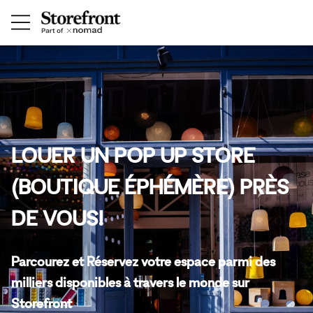
LOUER UN POP UP STORE
(BOUTIQUE ÉPHÉMÈRE) PRÈS
DE VOUS!
Parcourez et Réservez votre espace parmi des
milliers disponibles à travers le monde sur
Storefront