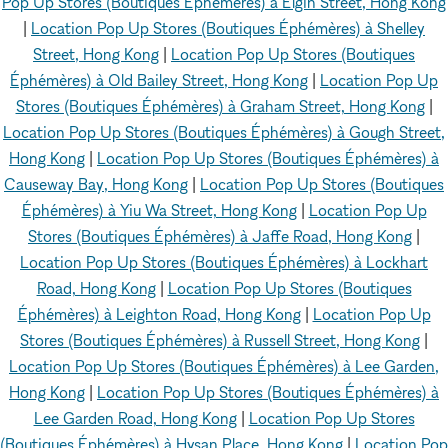
Pop Up Stores (Boutiques Éphémères) à Elgin Street, Hong Kong
|
Location Pop Up Stores (Boutiques Éphémères) à Shelley
Street, Hong Kong
|
Location Pop Up Stores (Boutiques
Éphémères) à Old Bailey Street, Hong Kong
|
Location Pop Up
Stores (Boutiques Éphémères) à Graham Street, Hong Kong
|
Location Pop Up Stores (Boutiques Éphémères) à Gough Street,
Hong Kong
|
Location Pop Up Stores (Boutiques Éphémères) à
Causeway Bay, Hong Kong
|
Location Pop Up Stores (Boutiques
Éphémères) à Yiu Wa Street, Hong Kong
|
Location Pop Up
Stores (Boutiques Éphémères) à Jaffe Road, Hong Kong
|
Location Pop Up Stores (Boutiques Éphémères) à Lockhart
Road, Hong Kong
|
Location Pop Up Stores (Boutiques
Éphémères) à Leighton Road, Hong Kong
|
Location Pop Up
Stores (Boutiques Éphémères) à Russell Street, Hong Kong
|
Location Pop Up Stores (Boutiques Éphémères) à Lee Garden,
Hong Kong
|
Location Pop Up Stores (Boutiques Éphémères) à
Lee Garden Road, Hong Kong
|
Location Pop Up Stores
(Boutiques Éphémères) à Hysan Place, Hong Kong
|
Location Pop