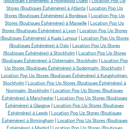
(Boutiques Éphémères) à Hollywood Ouest
|
Location Pop Up
Stores (Boutiques Éphémères) à Atlanta
|
Location Pop Up
Stores (Boutiques Éphémères) à Bordeaux
|
Location Pop Up
Stores (Boutiques Éphémères) à Marseille
|
Location Pop Up
Stores (Boutiques Éphémères) à Lyon
|
Location Pop Up Stores
(Boutiques Éphémères) à Kuala Lumpur
|
Location Pop Up Stores
(Boutiques Éphémères) à Oslo
|
Location Pop Up Stores
(Boutiques Éphémères) à Stockholm
|
Location Pop Up Stores
(Boutiques Éphémères) à Ostermalm, Stockholm
|
Location Pop
Up Stores (Boutiques Éphémères) à Sodermalm, Stockholm
|
Location Pop Up Stores (Boutiques Éphémères) à Kungsholmen,
Stockholm
|
Location Pop Up Stores (Boutiques Éphémères) à
Norrmalm, Stockholm
|
Location Pop Up Stores (Boutiques
Éphémères) à Manchester
|
Location Pop Up Stores (Boutiques
Éphémères) à Glasgow
|
Location Pop Up Stores (Boutiques
Éphémères) à Leeds
|
Location Pop Up Stores (Boutiques
Éphémères) à Birmingham
|
Location Pop Up Stores (Boutiques
Éphémères) à Madrid
|
Location Pop Up Stores (Boutiques