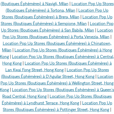
(Boutiques Éphémères) à Navigli, Milan
|
Location Pop Up Stores
(Boutiques Éphémères) à Tortona, Milan
|
Location Pop Up
Stores (Boutiques Éphémères) à Brera, Milan
|
Location Pop Up
Stores (Boutiques Éphémères) à Sempione, Milan
|
Location Pop
Up Stores (Boutiques Éphémères) à San Babila, Milan
|
Location
Pop Up Stores (Boutiques Éphémères) à Porta Venezia, Milan
|
Location Pop Up Stores (Boutiques Éphémères) à Chinatown,
Milan
|
Location Pop Up Stores (Boutiques Éphémères) à Hong
Kong
|
Location Pop Up Stores (Boutiques Éphémères) à Central,
Hong Kong
|
Location Pop Up Stores (Boutiques Éphémères) à
Lan Kwai Fong Street, Hong Kong
|
Location Pop Up Stores
(Boutiques Éphémères) à D'Aguilar Street, Hong Kong
|
Location
Pop Up Stores (Boutiques Éphémères) à Wellington Street, Hong
Kong
|
Location Pop Up Stores (Boutiques Éphémères) à Queen's
Road Central, Hong Kong
|
Location Pop Up Stores (Boutiques
Éphémères) à Lyndhurst Terrace, Hong Kong
|
Location Pop Up
Stores (Boutiques Éphémères) à Pottinger Street, Hong Kong
|