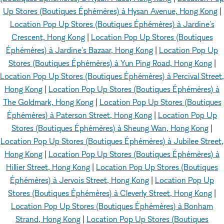
Up Stores (Boutiques Éphémères) à Hysan Avenue, Hong Kong
|
Location Pop Up Stores (Boutiques Éphémères) à Jardine's
Crescent, Hong Kong
|
Location Pop Up Stores (Boutiques
Éphémères) à Jardine's Bazaar, Hong Kong
|
Location Pop Up
Stores (Boutiques Éphémères) à Yun Ping Road, Hong Kong
|
Location Pop Up Stores (Boutiques Éphémères) à Percival Street,
Hong Kong
|
Location Pop Up Stores (Boutiques Éphémères) à
The Goldmark, Hong Kong
|
Location Pop Up Stores (Boutiques
Éphémères) à Paterson Street, Hong Kong
|
Location Pop Up
Stores (Boutiques Éphémères) à Sheung Wan, Hong Kong
|
Location Pop Up Stores (Boutiques Éphémères) à Jubilee Street,
Hong Kong
|
Location Pop Up Stores (Boutiques Éphémères) à
Hillier Street, Hong Kong
|
Location Pop Up Stores (Boutiques
Éphémères) à Jervois Street, Hong Kong
|
Location Pop Up
Stores (Boutiques Éphémères) à Cleverly Street, Hong Kong
|
Location Pop Up Stores (Boutiques Éphémères) à Bonham
Strand, Hong Kong
|
Location Pop Up Stores (Boutiques