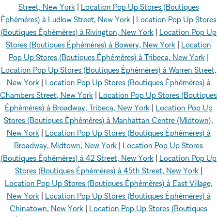
Street, New York
|
Location Pop Up Stores (Boutiques
Éphémères) à Ludlow Street, New York
|
Location Pop Up Stores
(Boutiques Éphémères) à Rivington, New York
|
Location Pop Up
Stores (Boutiques Éphémères) à Bowery, New York
|
Location
Pop Up Stores (Boutiques Éphémères) à Tribeca, New York
|
Location Pop Up Stores (Boutiques Éphémères) à Warren Street,
New York
|
Location Pop Up Stores (Boutiques Éphémères) à
Chambers Street, New York
|
Location Pop Up Stores (Boutiques
Éphémères) à Broadway, Tribeca, New York
|
Location Pop Up
Stores (Boutiques Éphémères) à Manhattan Centre (Midtown),
New York
|
Location Pop Up Stores (Boutiques Éphémères) à
Broadway, Midtown, New York
|
Location Pop Up Stores
(Boutiques Éphémères) à 42 Street, New York
|
Location Pop Up
Stores (Boutiques Éphémères) à 45th Street, New York
|
Location Pop Up Stores (Boutiques Éphémères) à East Village,
New York
|
Location Pop Up Stores (Boutiques Éphémères) à
Chinatown, New York
|
Location Pop Up Stores (Boutiques