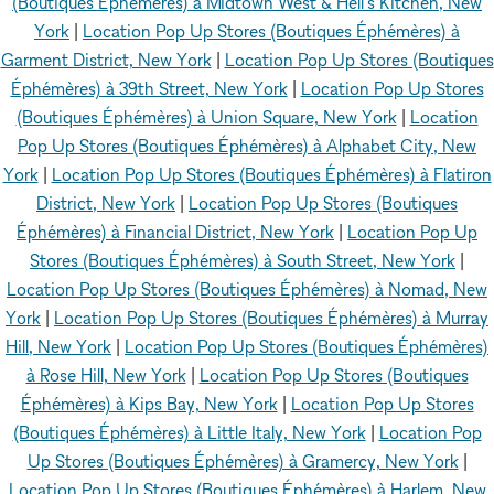
(Boutiques Éphémères) à Midtown West & Hell's Kitchen, New
York
|
Location Pop Up Stores (Boutiques Éphémères) à
Garment District, New York
|
Location Pop Up Stores (Boutiques
Éphémères) à 39th Street, New York
|
Location Pop Up Stores
(Boutiques Éphémères) à Union Square, New York
|
Location
Pop Up Stores (Boutiques Éphémères) à Alphabet City, New
York
|
Location Pop Up Stores (Boutiques Éphémères) à Flatiron
District, New York
|
Location Pop Up Stores (Boutiques
Éphémères) à Financial District, New York
|
Location Pop Up
Stores (Boutiques Éphémères) à South Street, New York
|
Location Pop Up Stores (Boutiques Éphémères) à Nomad, New
York
|
Location Pop Up Stores (Boutiques Éphémères) à Murray
Hill, New York
|
Location Pop Up Stores (Boutiques Éphémères)
à Rose Hill, New York
|
Location Pop Up Stores (Boutiques
Éphémères) à Kips Bay, New York
|
Location Pop Up Stores
(Boutiques Éphémères) à Little Italy, New York
|
Location Pop
Up Stores (Boutiques Éphémères) à Gramercy, New York
|
Location Pop Up Stores (Boutiques Éphémères) à Harlem, New