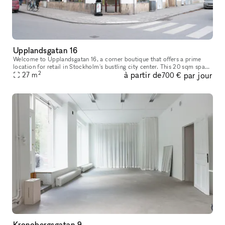
Upplandsgatan 16
Welcome to Upplandsgatan 16, a corner boutique that offers a prime
location for retail in Stockholm's bustling city center. This 20 sqm space
2
à partir de
par jour
comes with an additional 7 sqm of storage, making it an i
27
m
700 €
Kronobergsgatan 9