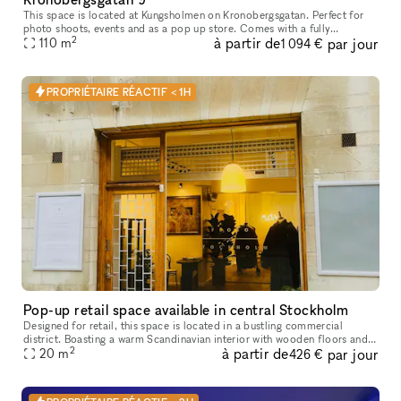
This space is located at Kungsholmen on Kronobergsgatan. Perfect for
photo shoots, events and as a pop up store. Comes with a fully
2
à partir de
par jour
110
m
equipped kitchen which can be used for your event. Flexible for bo
1 094 €
PROPRIÉTAIRE RÉACTIF < 1H
Pop-up retail space available in central Stockholm
Designed for retail, this space is located in a bustling commercial
district. Boasting a warm Scandinavian interior with wooden floors and
2
à partir de
par jour
minimalist design, it is the perfect setting for fashion, je
20
m
426 €