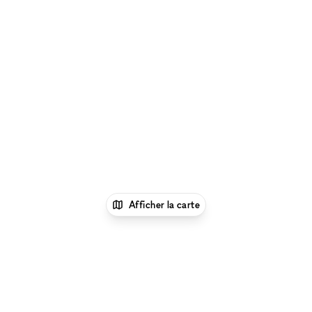
Afficher la carte
1
xNomad
Louer un local
commercial
Location Local Commercial Flexible à