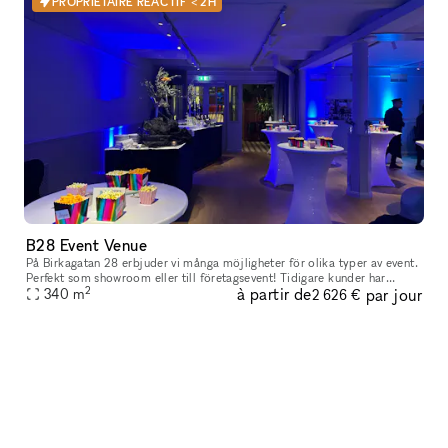
PROPRIÉTAIRE RÉACTIF < 2H
B28 Event Venue
På Birkagatan 28 erbjuder vi många möjligheter för olika typer av event.
Perfekt som showroom eller till företagsevent! Tidigare kunder har
2
à partir de
par jour
arrangerat alltifrån pop-up-butiker, lanseringsfester till
340
m
2 626 €