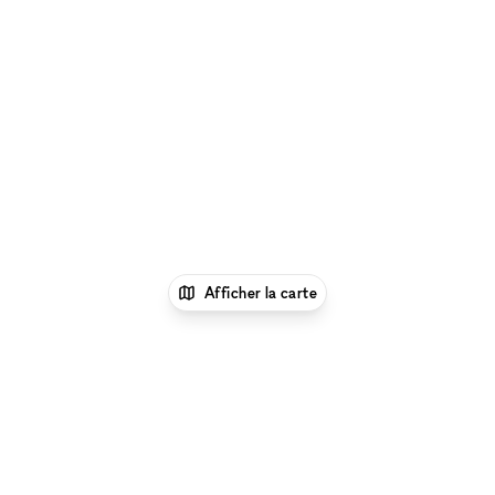
Afficher la carte
xNomad
Louer un bureau
Location Espace
Bureau Flexible à Stockholm
Location Espace
Bureau Flexible à Kungsholmen, Stockholm