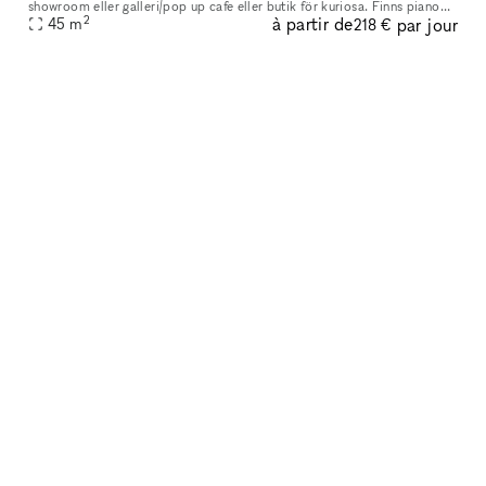
showroom eller galleri/pop up cafe eller butik för kuriosa. Finns piano
2
à partir de
par jour
för mindre akustiska konserter och bjudningar.
45
m
218 €