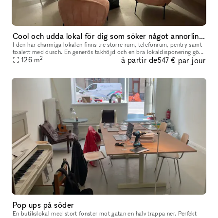
Cool och udda lokal för dig som söker något annorlinda för ditt event
I den här charmiga lokalen finns tre större rum, telefonrum, pentry samt
toalett med dusch. En generös takhöjd och en bra lokaldisponering gör
2
à partir de
par jour
126
m
att lokalen kan passa flera olika typer av event. Drot
547 €
Pop ups på söder
En butikslokal med stort fönster mot gatan en halv trappa ner. Perfekt