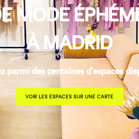
DE MODE ÉPHÉMÈ
À MADRID
z parmi des centaines d'espaces dis
VOIR LES ESPACES SUR UNE CARTE