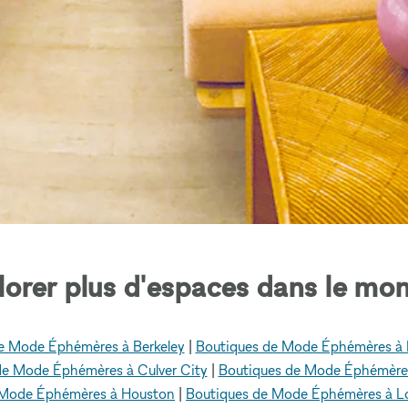
lorer plus d'espaces dans le mon
e Mode Éphémères à Berkeley
|
Boutiques de Mode Éphémères à Be
de Mode Éphémères à Culver City
|
Boutiques de Mode Éphémère
 Mode Éphémères à Houston
|
Boutiques de Mode Éphémères à L