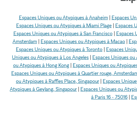
Espaces Uniques ou Atypiques à Anaheim
|
Espaces Uni
Espaces Uniques ou Atypiques à Miami Plage
|
Espaces U
Espaces Uniques ou Atypiques à San Francisco
|
Espaces U
Amsterdam
|
Espaces Uniques ou Atypiques à Macao
|
Esp
Espaces Uniques ou Atypiques à Toronto
|
Espaces Uniqu
Uniques ou Atypiques à Los Angeles
|
Espaces Uniques ou 
ou Atypiques à Hong Kong
|
Espaces Uniques ou Atypique
Espaces Uniques ou Atypiques à Quartier rouge, Amsterda
ou Atypiques à Raffles Place, Singapour
|
Espaces Uniques
Atypiques à Geylang, Singapour
|
Espaces Uniques ou Atypiq
à Paris 16 - 75016
|
Es
xNomad
Espaces événementiels à louer
Espace