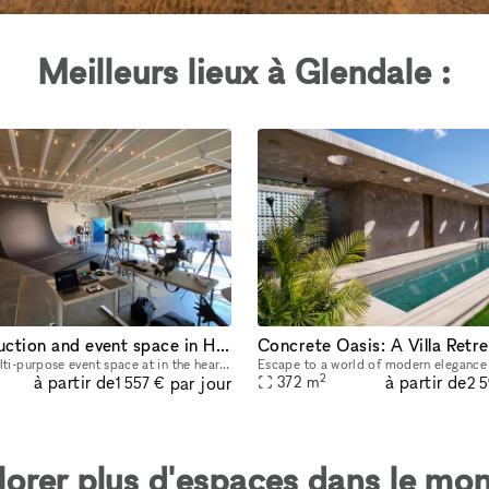
Meilleurs lieux à Glendale :
Stylish production and event space in Highland Park
Our venu is a multi-purpose event space at in the heart of Highland Park. We host private events like birthday parties, baby showers, wedding receptions and welcome parties, as well as photo shoots,
2
à partir de
à partir de
par jour
372
m
1 557 €
2 
lorer plus d'espaces dans le mon