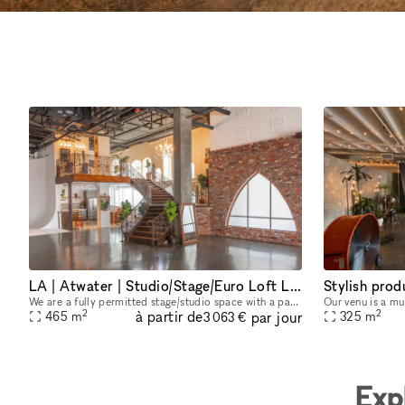
LA | Atwater | Studio/Stage/Euro Loft Location
We are a fully permitted stage/studio space with a parking garage. No additional film permits required. Pricing varies depending on event duration, number of attendees, and how far out you are looki
2
2
à partir de
par jour
465
m
325
m
3 063 €
Exp