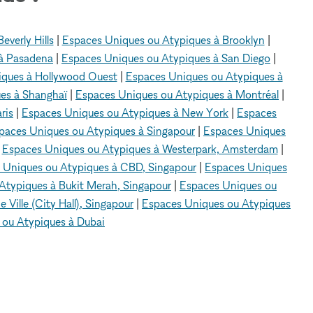
verly Hills
|
Espaces Uniques ou Atypiques à Brooklyn
|
 à Pasadena
|
Espaces Uniques ou Atypiques à San Diego
|
iques à Hollywood Ouest
|
Espaces Uniques ou Atypiques à
es à Shanghaï
|
Espaces Uniques ou Atypiques à Montréal
|
ris
|
Espaces Uniques ou Atypiques à New York
|
Espaces
paces Uniques ou Atypiques à Singapour
|
Espaces Uniques
|
Espaces Uniques ou Atypiques à Westerpark, Amsterdam
|
 Uniques ou Atypiques à CBD, Singapour
|
Espaces Uniques
Atypiques à Bukit Merah, Singapour
|
Espaces Uniques ou
Ville (City Hall), Singapour
|
Espaces Uniques ou Atypiques
 ou Atypiques à Dubai
endale