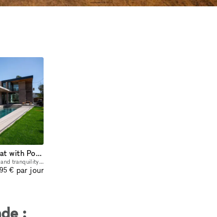
Concrete Oasis: A Villa Retreat with Poolside Serenity
Escape to a world of modern elegance and tranquility where the seamless blend of contemporary design and natural beauty creates an unforgettable retreat. Nestled amidst lush surroundings, this luxuri
par jour
595 €
de :