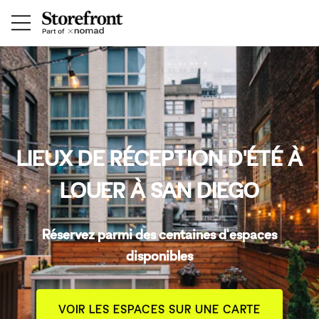
LIEUX DE RÉCEPTION D'ÉTÉ À
LOUER À SAN DIEGO
Réservez parmi des centaines d'espaces
disponibles
VOIR LES ESPACES SUR UNE CARTE