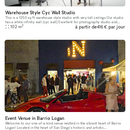
Warehouse Style Cyc Wall Studio
This is a 1250 sq ft warehouse style studio with very tall ceilings Our studio
has a white infinity wall (cyc wall) Excellent for photography studio and
2
à partir de
par jour
102
m
video production. Rental comes with Bas
416 €
Event Venue in Barrio Logan
Welcome to our one-of-a-kind venue nestled in the vibrant heart of Barrio
Logan! Located in the heart of San Diego's historic and artistic