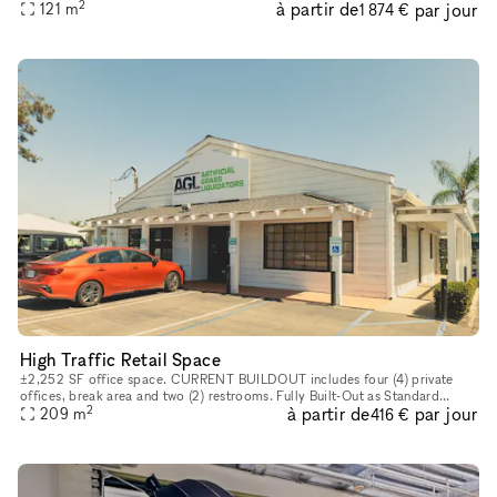
2
à partir de
par jour
neighborhood, our venue offers an unforgettable experience t
121
m
1 874 €
High Traffic Retail Space
±2,252 SF office space. CURRENT BUILDOUT includes four (4) private
offices, break area and two (2) restrooms. Fully Built-Out as Standard
2
à partir de
par jour
Office Mostly Open Floor Plan Layout Fits 6 - 19 People 4 Pri
209
m
416 €