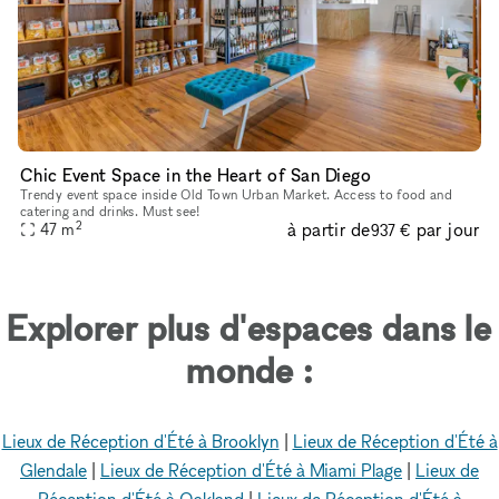
Chic Event Space in the Heart of San Diego
Trendy event space inside Old Town Urban Market. Access to food and
catering and drinks. Must see!
2
à partir de
par jour
47
m
937 €
Explorer plus d'espaces dans le
monde :
Lieux de Réception d'Été à Brooklyn
|
Lieux de Réception d'Été à
Glendale
|
Lieux de Réception d'Été à Miami Plage
|
Lieux de
Réception d'Été à Oakland
|
Lieux de Réception d'Été à