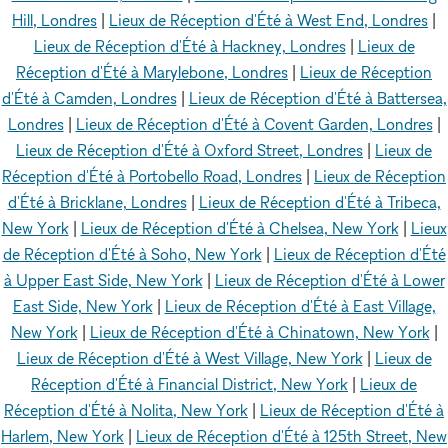
Hill, Londres
|
Lieux de Réception d'Été à West End, Londres
|
Lieux de Réception d'Été à Hackney, Londres
|
Lieux de
Réception d'Été à Marylebone, Londres
|
Lieux de Réception
d'Été à Camden, Londres
|
Lieux de Réception d'Été à Battersea,
Londres
|
Lieux de Réception d'Été à Covent Garden, Londres
|
Lieux de Réception d'Été à Oxford Street, Londres
|
Lieux de
Réception d'Été à Portobello Road, Londres
|
Lieux de Réception
d'Été à Bricklane, Londres
|
Lieux de Réception d'Été à Tribeca,
New York
|
Lieux de Réception d'Été à Chelsea, New York
|
Lieux
de Réception d'Été à Soho, New York
|
Lieux de Réception d'Été
à Upper East Side, New York
|
Lieux de Réception d'Été à Lower
East Side, New York
|
Lieux de Réception d'Été à East Village,
New York
|
Lieux de Réception d'Été à Chinatown, New York
|
Lieux de Réception d'Été à West Village, New York
|
Lieux de
Réception d'Été à Financial District, New York
|
Lieux de
Réception d'Été à Nolita, New York
|
Lieux de Réception d'Été à
Harlem, New York
|
Lieux de Réception d'Été à 125th Street, New