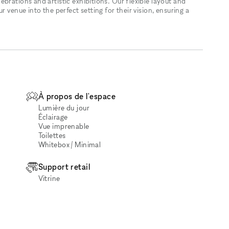
brations and artistic exhibitions. Our flexible layout and
r venue into the perfect setting for their vision, ensuring a
À propos de l'espace
Lumière du jour
Éclairage
Vue imprenable
Toilettes
Whitebox / Minimal
Support retail
Vitrine