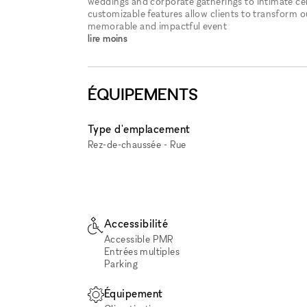
weddings and corporate gatherings to intimate cele
customizable features allow clients to transform ou
memorable and impactful event
lire moins
ÉQUIPEMENTS
Type d'emplacement
Rez-de-chaussée - Rue
Accessibilité
Accessible PMR
Entrées multiples
Parking
Équipement