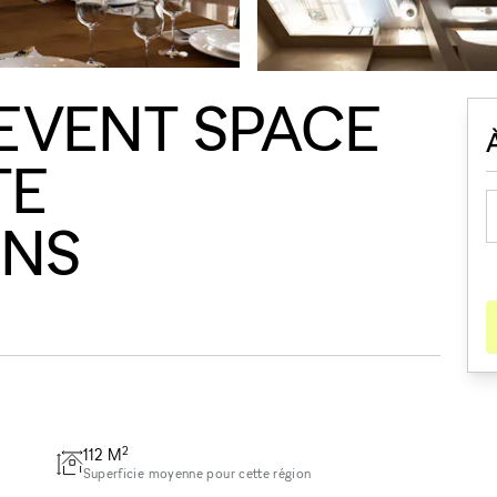
EVENT SPACE
TE
ONS
2
112
M
Superficie moyenne pour cette région