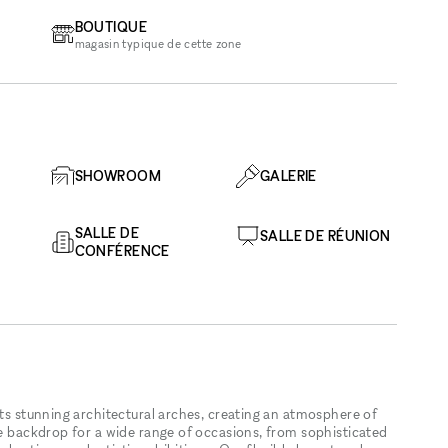
BOUTIQUE
magasin typique de cette zone
SHOWROOM
GALERIE
SALLE DE
SALLE DE RÉUNION
CONFÉRENCE
its stunning architectural arches, creating an atmosphere of
ue backdrop for a wide range of occasions, from sophisticated