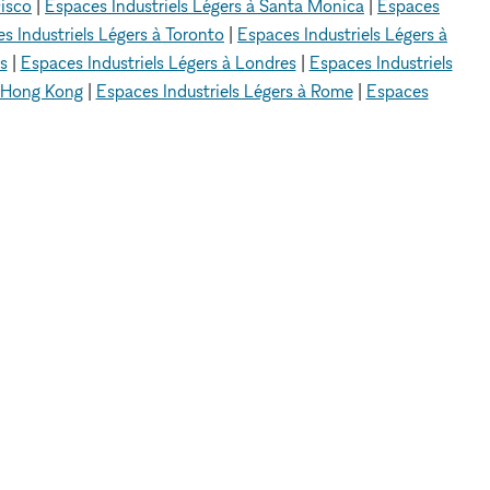
cisco
|
Espaces Industriels Légers à Santa Monica
|
Espaces
s Industriels Légers à Toronto
|
Espaces Industriels Légers à
s
|
Espaces Industriels Légers à Londres
|
Espaces Industriels
à Hong Kong
|
Espaces Industriels Légers à Rome
|
Espaces
A PROPOS DE
JURIDIQUE
A propos de nous
Politique de
Blog
confidentialité