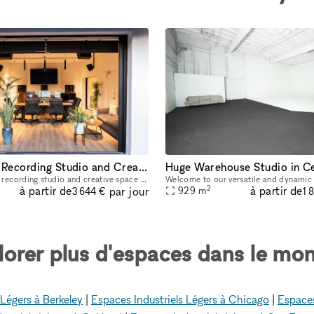
Los Angeles Recording Studio and Creative Space
Beautiful private recording studio and creative space in West LA. Secure gated parking. Fully furnished and operation with recording equipment.
2
à partir de
à partir de
par jour
929
m
3 644 €
1 
lorer plus d'espaces dans le mon
 Légers à Berkeley
|
Espaces Industriels Légers à Chicago
|
Espaces