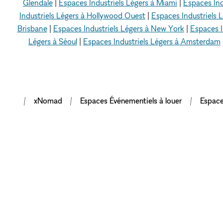
Glendale
|
Espaces Industriels Légers à Miami
|
Espaces Ind
Industriels Légers à Hollywood Ouest
|
Espaces Industriels 
Brisbane
|
Espaces Industriels Légers à New York
|
Espaces I
Légers à Séoul
|
Espaces Industriels Légers à Amsterdam
xNomad
Espaces Événementiels à louer
Espace
METTRE EN VA