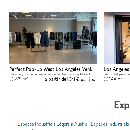
Perfect Pop-Up West Los Angeles Venice, Santa Monica, Marina Del Rey Area
Elevate your retail experience in the bustling Main City Center with our versatile space perfect for pop-up shops, events, and showrooms. This dynamic location offers convenient proximity to prime ar
2
2
à partir de
par jour
279
m
344
m
1 041 €
Exp
Espaces Industriels Légers à Austin
|
Espaces Industriels