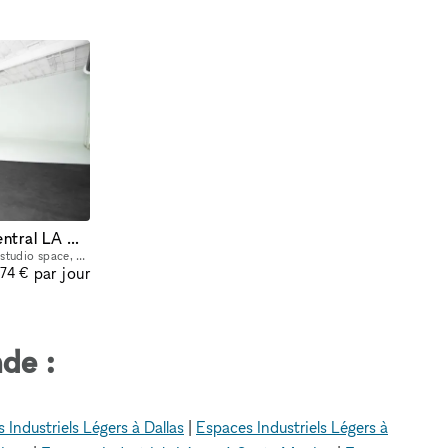
Huge Warehouse Studio in Central LA Washington Blvd with Parking
Welcome to our versatile and dynamic studio space, where creativity knows no bounds. Our warehouse, boasting 10,000 square feet of sheer possibility, transforms seamlessly into a stage for your next
par jour
874 €
de :
 Industriels Légers à Dallas
|
Espaces Industriels Légers à