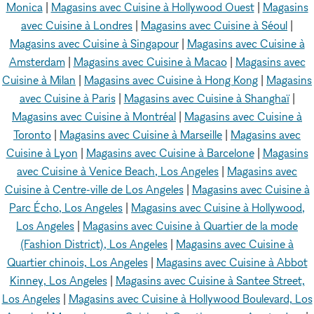
Monica
|
Magasins avec Cuisine à Hollywood Ouest
|
Magasins
avec Cuisine à Londres
|
Magasins avec Cuisine à Séoul
|
Magasins avec Cuisine à Singapour
|
Magasins avec Cuisine à
Amsterdam
|
Magasins avec Cuisine à Macao
|
Magasins avec
Cuisine à Milan
|
Magasins avec Cuisine à Hong Kong
|
Magasins
avec Cuisine à Paris
|
Magasins avec Cuisine à Shanghaï
|
Magasins avec Cuisine à Montréal
|
Magasins avec Cuisine à
Toronto
|
Magasins avec Cuisine à Marseille
|
Magasins avec
Cuisine à Lyon
|
Magasins avec Cuisine à Barcelone
|
Magasins
avec Cuisine à Venice Beach, Los Angeles
|
Magasins avec
Cuisine à Centre-ville de Los Angeles
|
Magasins avec Cuisine à
Parc Écho, Los Angeles
|
Magasins avec Cuisine à Hollywood,
Los Angeles
|
Magasins avec Cuisine à Quartier de la mode
(Fashion District), Los Angeles
|
Magasins avec Cuisine à
Quartier chinois, Los Angeles
|
Magasins avec Cuisine à Abbot
Kinney, Los Angeles
|
Magasins avec Cuisine à Santee Street,
Los Angeles
|
Magasins avec Cuisine à Hollywood Boulevard, Los