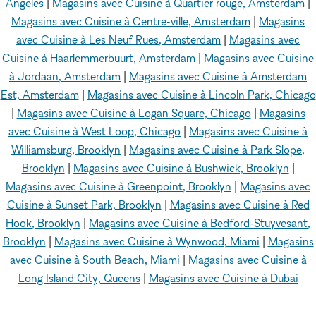
Angeles
|
Magasins avec Cuisine à Quartier rouge, Amsterdam
|
Magasins avec Cuisine à Centre-ville, Amsterdam
|
Magasins
avec Cuisine à Les Neuf Rues, Amsterdam
|
Magasins avec
Cuisine à Haarlemmerbuurt, Amsterdam
|
Magasins avec Cuisine
à Jordaan, Amsterdam
|
Magasins avec Cuisine à Amsterdam
Est, Amsterdam
|
Magasins avec Cuisine à Lincoln Park, Chicago
|
Magasins avec Cuisine à Logan Square, Chicago
|
Magasins
avec Cuisine à West Loop, Chicago
|
Magasins avec Cuisine à
Williamsburg, Brooklyn
|
Magasins avec Cuisine à Park Slope,
Brooklyn
|
Magasins avec Cuisine à Bushwick, Brooklyn
|
Magasins avec Cuisine à Greenpoint, Brooklyn
|
Magasins avec
Cuisine à Sunset Park, Brooklyn
|
Magasins avec Cuisine à Red
Hook, Brooklyn
|
Magasins avec Cuisine à Bedford-Stuyvesant,
Brooklyn
|
Magasins avec Cuisine à Wynwood, Miami
|
Magasins
avec Cuisine à South Beach, Miami
|
Magasins avec Cuisine à
Long Island City, Queens
|
Magasins avec Cuisine à Dubai