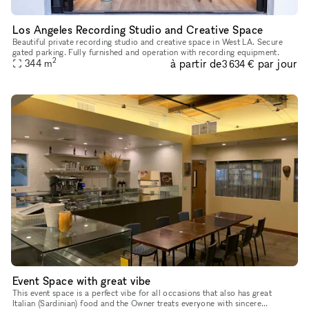
Los Angeles Recording Studio and Creative Space
Beautiful private recording studio and creative space in West LA. Secure
gated parking. Fully furnished and operation with recording equipment.
2
à partir de
par jour
344
m
3 634 €
Event Space with great vibe
This event space is a perfect vibe for all occasions that also has great
Italian (Sardinian) food and the Owner treats everyone with sincere