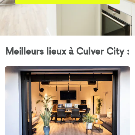
Meilleurs lieux à Culver City :