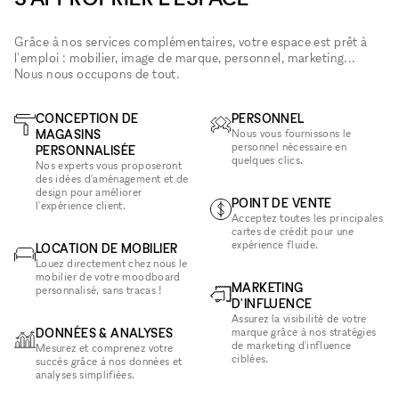
Grâce à nos services complémentaires, votre espace est prêt à
l'emploi : mobilier, image de marque, personnel, marketing...
Nous nous occupons de tout.
CONCEPTION DE
PERSONNEL
MAGASINS
Nous vous fournissons le
personnel nécessaire en
PERSONNALISÉE
quelques clics.
Nos experts vous proposeront
des idées d'aménagement et de
design pour améliorer
POINT DE VENTE
l'expérience client.
Acceptez toutes les principales
cartes de crédit pour une
expérience fluide.
LOCATION DE MOBILIER
Louez directement chez nous le
mobilier de votre moodboard
MARKETING
personnalisé, sans tracas !
D'INFLUENCE
Assurez la visibilité de votre
DONNÉES & ANALYSES
marque grâce à nos stratégies
de marketing d'influence
Mesurez et comprenez votre
ciblées.
succès grâce à nos données et
analyses simplifiées.