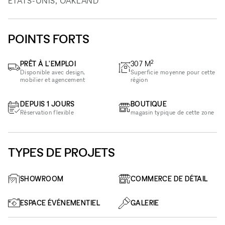
ÉTATS-UNIS, OAKLAND
POINTS FORTS
2
PRÊT À L'EMPLOI
307
M
Disponible avec design,
Superficie moyenne pour cette
mobilier et agencement
région
DEPUIS 1 JOURS
BOUTIQUE
Réservation flexible
magasin typique de cette zone
TYPES DE PROJETS
SHOWROOM
COMMERCE DE DÉTAIL
ESPACE ÉVÉNEMENTIEL
GALERIE