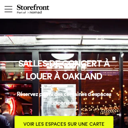
SALLES DE CONCERT À
LOUER À OAKLAND
Réservez parmi des centaines d'espaces
disponibles
VOIR LES ESPACES SUR UNE CARTE