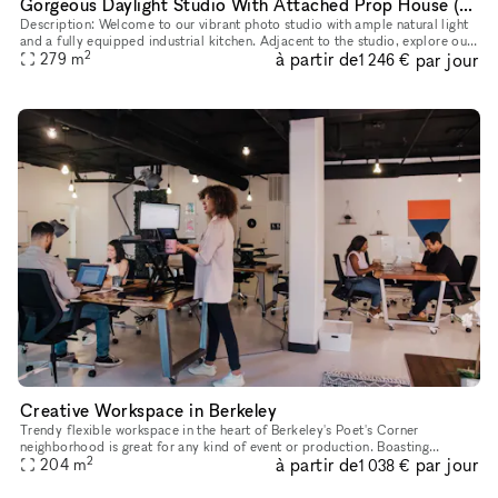
Gorgeous Daylight Studio With Attached Prop House (Hot Set Props)
Description: Welcome to our vibrant photo studio with ample natural light
and a fully equipped industrial kitchen. Adjacent to the studio, explore our
2
à partir de
par jour
extensive prop house, brimming with versatile p
279
m
1 246 €
Creative Workspace in Berkeley
Trendy flexible workspace in the heart of Berkeley's Poet's Corner
neighborhood is great for any kind of event or production. Boasting
2
à partir de
par jour
beautiful natural light, ample tablespace and ergonomic furnitur
204
m
1 038 €