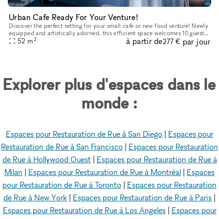
Urban Cafe Ready For Your Venture!
Discover the perfect setting for your small cafe or new food venture! Newly
equipped and artistically adorned, this efficient space welcomes 10 guests
2
à partir de
par jour
52
m
indoors and 8 in the charming parklet. Embrace
277 €
Explorer plus d'espaces dans le
monde :
Espaces pour Restauration de Rue à San Diego
|
Espaces pour
Restauration de Rue à San Francisco
|
Espaces pour Restauration
de Rue à Hollywood Ouest
|
Espaces pour Restauration de Rue à
Milan
|
Espaces pour Restauration de Rue à Montréal
|
Espaces
pour Restauration de Rue à Toronto
|
Espaces pour Restauration
de Rue à New York
|
Espaces pour Restauration de Rue à Paris
|
Espaces pour Restauration de Rue à Los Angeles
|
Espaces pour