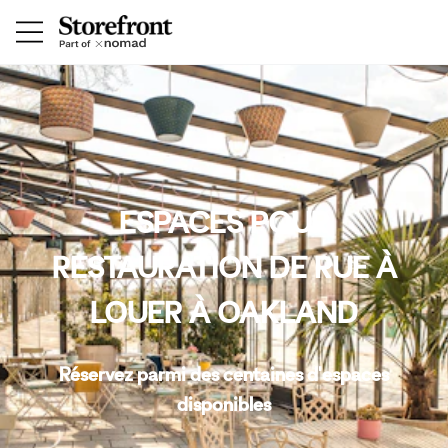
ESPACES POUR
RESTAURATION DE RUE À
LOUER À OAKLAND
Réservez parmi des centaines d'espaces
disponibles