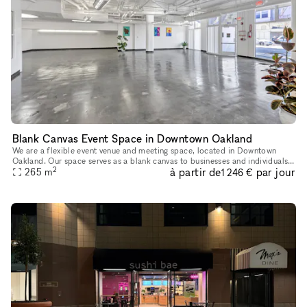
Blank Canvas Event Space in Downtown Oakland
We are a flexible event venue and meeting space, located in Downtown
Oakland. Our space serves as a blank canvas to businesses and individuals
2
à partir de
par jour
in the community looking to celebrate important milesto
265
m
1 246 €