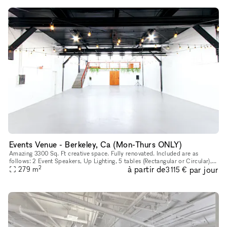
Events Venue - Berkeley, Ca (Mon-Thurs ONLY)
Amazing 3300 Sq. Ft creative space. Fully renovated. Included are as
follows: 2 Event Speakers, Up Lighting, 5 tables (Rectangular or Circular),
2
à partir de
par jour
50 Chairs, Use of Bar and warming kitchen, cocktail ta
279
m
3 115 €