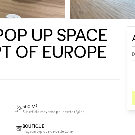
POP UP SPACE
RT OF EUROPE
D
2
500
M
Superficie moyenne pour cette région
BOUTIQUE
magasin typique de cette zone