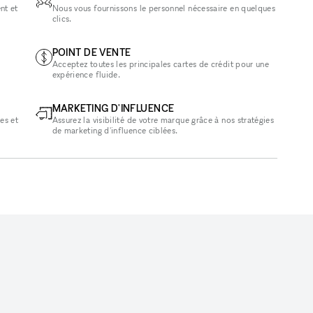
nt et
Nous vous fournissons le personnel nécessaire en quelques
clics.
POINT DE VENTE
Acceptez toutes les principales cartes de crédit pour une
expérience fluide.
MARKETING D'INFLUENCE
es et
Assurez la visibilité de votre marque grâce à nos stratégies
de marketing d'influence ciblées.