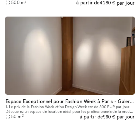
2
à partir de
par jour
500
m
4 280 €
Espace Exceptionnel pour Fashion Week à Paris - Galerie d'art, ancien showroom Pierre Cardin (Triangle d'or)
1. Le prix de la Fashion Week et/ou Design Week est de 800 EUR par jour.
Découvrez un espace de location idéal pour les professionnels de la mode
2
à partir de
par jour
et du commerce de détail, situé près de la célèbre ru
50
m
960 €