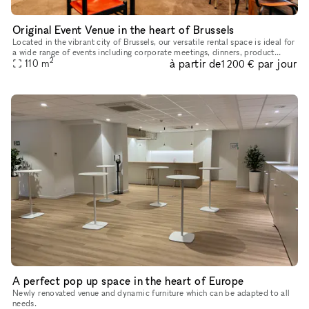
Original Event Venue in the heart of Brussels
Located in the vibrant city of Brussels, our versatile rental space is ideal for
a wide range of events including corporate meetings, dinners, product
2
à partir de
par jour
launches, cocktails, and live concerts. Equipped
110
m
1 200 €
A perfect pop up space in the heart of Europe
Newly renovated venue and dynamic furniture which can be adapted to all
needs.