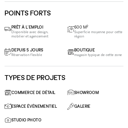
POINTS FORTS
2
PRÊT À L'EMPLOI
600
M
Disponible avec design,
Superficie moyenne pour cette
mobilier et agencement
région
DEPUIS 5 JOURS
BOUTIQUE
Réservation flexible
magasin typique de cette zone
TYPES DE PROJETS
COMMERCE DE DÉTAIL
SHOWROOM
ESPACE ÉVÉNEMENTIEL
GALERIE
STUDIO PHOTO