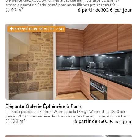
Bienvenue chez KOJOBA, un lieu artistique intimiste situé dans le 18ᵉ
arrondissement de Paris, pensé pour accueillir vos projets créatifs,
2
à partir de
par jour
40
m
professionnels et événementiels. Avec sa décoration atypiqu
300 €
PROPRIÉTAIRE RÉACTIF < 6H
Élégante Galerie Éphémère à Paris
1. Le prix pendant la Fashion Week et/ou la Design Week est de 3750 par
jour et 21 875 par semaine. Profitez de cette offre exclusive pour mettre en
2
à partir de
par jour
valeur votre showroom éphémère au cœur du Marais,
100
m
3 600 €