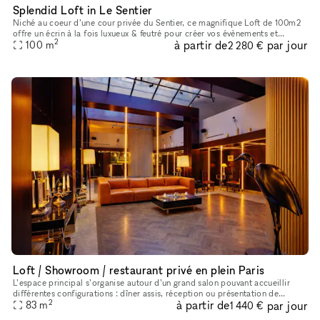
Splendid Loft in Le Sentier
Niché au coeur d’une cour privée du Sentier, ce magnifique Loft de 100m2
offre un écrin à la fois luxueux & feutré pour créer vos évènements et
2
à partir de
par jour
accueillir vos showrooms dans un cadre exceptionnel.
100
m
2 280 €
Loft / Showroom / restaurant privé en plein Paris
L’espace principal s’organise autour d’un grand salon pouvant accueillir
différentes configurations : dîner assis, réception ou présentation de
2
à partir de
par jour
produits. Le lieu dispose également d’une cuisine profe
83
m
1 440 €