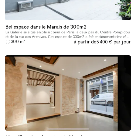
Bel espace dans le Marais de 300m2
La Galerie se situe en plein coeur de Paris, à deux pas du Centre Pompidou
et de la rue des Archives. Cet espace de 300m2 a été entièrement rénové
2
à partir de
par jour
en 2022 afin d’acceuillir un nouvel espace d’exposit
300
m
5 400 €