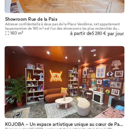
Showroom Rue de la Paix
Adresse confidentielle à deux pas de la Place Vendôme, cet appartement
haussmannien de 160 m² est l’un des showrooms les plus recherchés du
2
à partir de
par jour
centre de Paris. La lumière naturelle, les volumes élégants
160
m
5 280 €
KOJOBA – Un espace artistique unique au cœur de Paris