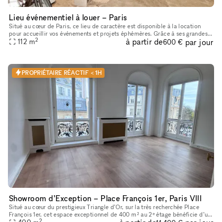
Lieu événementiel à louer – Paris
Situé au cœur de Paris, ce lieu de caractère est disponible à la location
pour accueillir vos événements et projets éphémères. Grâce à ses grandes
2
à partir de
par jour
vitrines d’angle, sa belle luminosité, ses poutres
112
m
600 €
PROPRIÉTAIRE RÉACTIF < 1H
Showroom d’Exception – Place François 1er, Paris VIII
Situé au cœur du prestigieux Triangle d’Or, sur la très recherchée Place
François 1er, cet espace exceptionnel de 400 m² au 2ᵉ étage bénéficie d’un
2
emplacement premium à quelques pas seulement de la