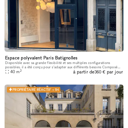
Espace polyvalent Paris Batignolles
Disponible avec sa grande flexibilité et ses multiples configurations
possibles, il a été conçu pour s’adapter aux différents besoins Composé
2
à partir de
par jour
d’un showroom avec vitrine sur rue et un bar/caisse cen
40
m
360 €
PROPRIÉTAIRE RÉACTIF < 1H