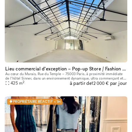
Lieu commercial d’exception – Pop-up Store / Fashion Week – Paris 3ᵉ
Au cœur du Marais, Rue du Temple – 75003 Paris, à proximité immédiate
de l’hôtel Sinner, dans un environnement dynamique, ultra commerçant et
2
à partir de
par jour
créatif, entouré de marques de mode reconnues, concept-st
425
m
12 000 €
PROPRIÉTAIRE RÉACTIF < 1H