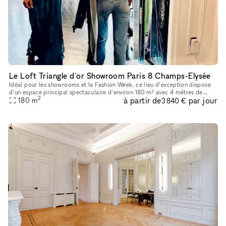
Le Loft Triangle d'or Showroom Paris 8 Champs-Elysée
Idéal pour les showrooms et la Fashion Week, ce lieu d’exception dispose
d’un espace principal spectaculaire d’environ 180 m² avec 4 mètres de
2
à partir de
par jour
180
m
hauteur sous plafond. Ses volumes impressionnants et sa
3 840 €