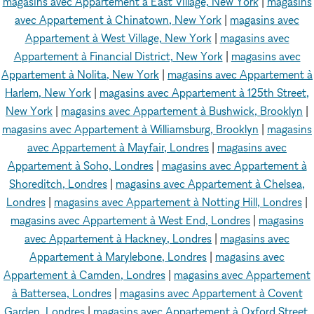
magasins avec Appartement à East Village, New York
|
magasins
avec Appartement à Chinatown, New York
|
magasins avec
Appartement à West Village, New York
|
magasins avec
Appartement à Financial District, New York
|
magasins avec
Appartement à Nolita, New York
|
magasins avec Appartement à
Harlem, New York
|
magasins avec Appartement à 125th Street,
New York
|
magasins avec Appartement à Bushwick, Brooklyn
|
magasins avec Appartement à Williamsburg, Brooklyn
|
magasins
avec Appartement à Mayfair, Londres
|
magasins avec
Appartement à Soho, Londres
|
magasins avec Appartement à
Shoreditch, Londres
|
magasins avec Appartement à Chelsea,
Londres
|
magasins avec Appartement à Notting Hill, Londres
|
magasins avec Appartement à West End, Londres
|
magasins
avec Appartement à Hackney, Londres
|
magasins avec
Appartement à Marylebone, Londres
|
magasins avec
Appartement à Camden, Londres
|
magasins avec Appartement
à Battersea, Londres
|
magasins avec Appartement à Covent
Garden, Londres
|
magasins avec Appartement à Oxford Street,