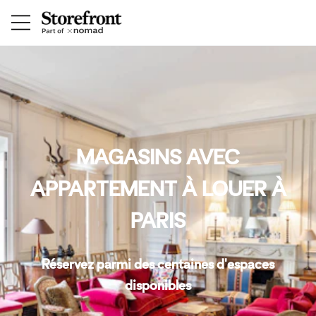
MAGASINS AVEC
APPARTEMENT À LOUER À
PARIS
Réservez parmi des centaines d'espaces
disponibles