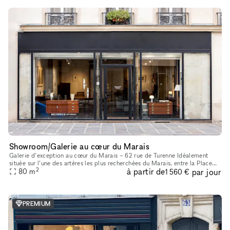
Showroom/Galerie au cœur du Marais
Galerie d’exception au cœur du Marais – 62 rue de Turenne Idéalement
située sur l’une des artères les plus recherchées du Marais, entre la Place
2
à partir de
par jour
des Vosges et la rue de Bretagne, la galerie bénéficie
80
m
1 560 €
PREMIUM