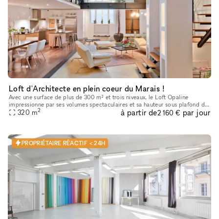
Loft d'Architecte en plein coeur du Marais !
Avec une surface de plus de 300 m² et trois niveaux, le Loft Opaline
impressionne par ses volumes spectaculaires et sa hauteur sous plafond de
2
à partir de
par jour
320
m
7 mètres. Ici, le cachet historique dialogue avec un lu
2 160 €
PROPRIÉTAIRE RÉACTIF < 24H