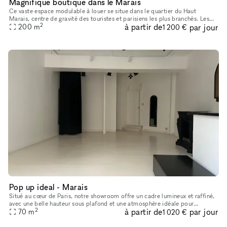
Magnifique boutique dans le Marais
Ce vaste espace modulable à louer se situe dans le quartier du Haut
Marais, centre de gravité des touristes et parisiens les plus branchés. Les
2
à partir de
par jour
boutiques y sont pointues, les bars et restaurants, con
200
m
1 200 €
Pop up ideal - Marais
Situé au cœur de Paris, notre showroom offre un cadre lumineux et raffiné,
avec une belle hauteur sous plafond et une atmosphère idéale pour
2
à partir de
par jour
accueillir des marques, des collections et des événements
70
m
1 020 €