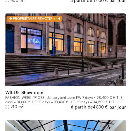
à partir de
par jour
400
m
11 400 €
PROPRIÉTAIRE RÉACTIF < 1H
WILDE Showroom
FASHION WEEK PRICES: January and June FW 7 days = 28,400 € H.T. 8
days = 31,000 € H.T. 9 days = 33,400 € H.T. 10 days = 34,600 € H.T.
2
à partir de
par jour
March and October FW 7 days = 25,800€HT Each more day at 3,500€H
210
m
4 800 €