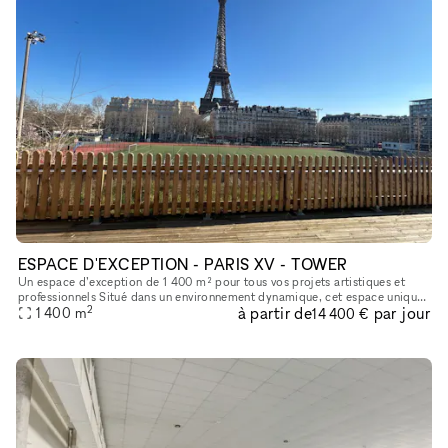
ESPACE D'EXCEPTION - PARIS XV - TOWER
Un espace d’exception de 1 400 m² pour tous vos projets artistiques et
professionnels Situé dans un environnement dynamique, cet espace unique
2
à partir de
par jour
est pensé pour accueillir une grande variété d’événemen
1 400
m
14 400 €