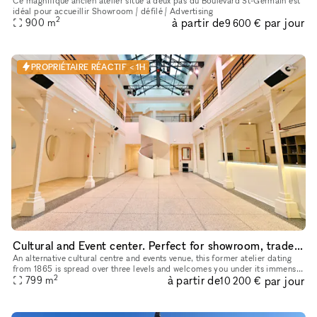
Ce magnifique ancien atelier situé à deux pas du Boulevard St-Germain est
idéal pour accueillir Showroom / défilé / Advertising
2
à partir de
par jour
900
m
9 600 €
PROPRIÉTAIRE RÉACTIF < 1H
Cultural and Event center. Perfect for showroom, trade shows and launching products
An alternative cultural centre and events venue, this former atelier dating
from 1865 is spread over three levels and welcomes you under its immense
2
à partir de
par jour
glass roof with its 10m high ceilings. Bathed in n
799
m
10 200 €