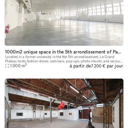
1000m2 unique space in the 5th arrondissement of Paris
Located in a former university in the the 5th arrondissement, Le Grand
Plateau hosts fashion shows, seminars, pop-ups, photo shoots, and various
2
à partir de
par jour
kind of events in a unique and minimalist 1,000 m² spa
1 000
m
7 200 €