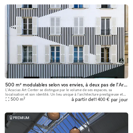
500 m² modulables selon vos envies, à deux pas de l’Arc de Triomphe.
L’Acacias Art Center se distingue par le volume de ses espaces, sa
localisation et son identité. Un lieu unique à l'architecture prestigieuse et
2
à partir de
par jour
500
m
contemporaine. Facilité d'accès. Sa superficie de 50
11 400 €
PREMIUM