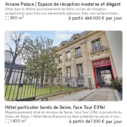
Arcane Palace / Espace de réception moderne et élégant
Situé dans le 16ème arrondissement de Paris, ce lieu de réception
exceptionnel pour tous vos événements spéciaux. Avec une surface totale
2
à partir de
par jour
de 680 mètres carrés, notre espace de réception offre ampleme
860
m
6 000 €
Hôtel particulier bords de Seine, face Tour Eiffel
Majestueusement situé en bordure de Seine, face Tour Eiffel, à proximité du
Palais de Tokyo, l’Hôtel Mona Bismarck by Keys présente les atouts d’une
2
à partir de
par jour
adresse d’exception. Cette sublime demeure néo-cla
1 400
m
7 200 €