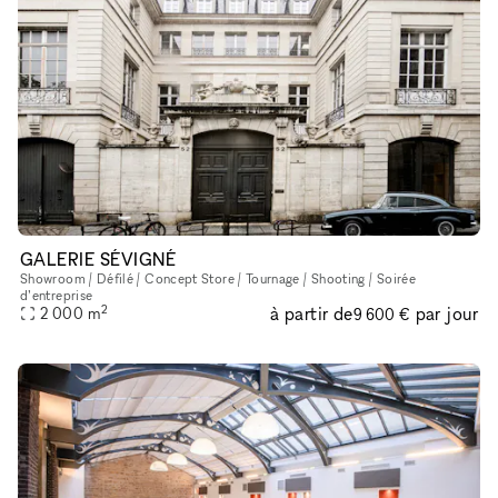
GALERIE SÉVIGNÉ
Showroom / Défilé / Concept Store / Tournage / Shooting / Soirée
d’entreprise
2
à partir de
par jour
2 000
m
9 600 €