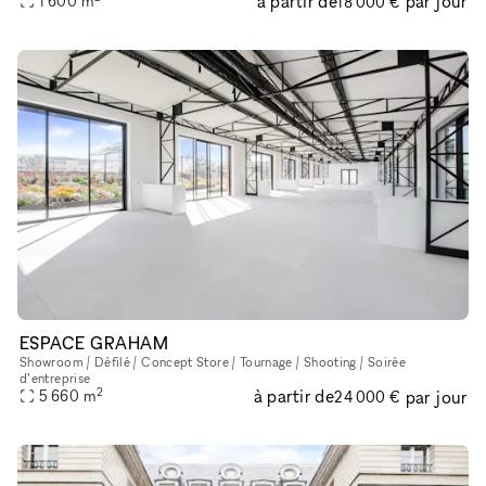
à partir de
par jour
1 600
m
18 000 €
ESPACE GRAHAM
Showroom / Défilé / Concept Store / Tournage / Shooting / Soirée
d’entreprise
2
à partir de
par jour
5 660
m
24 000 €