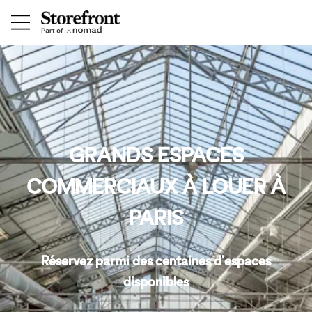
GRANDS ESPACES
COMMERCIAUX À LOUER À
PARIS
Réservez parmi des centaines d'espaces
disponibles