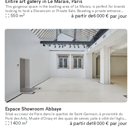
Entire art gallery in Le Marais, Paris
This gorgeous space in the bustling area of Le Marais, is perfect for brands
looking to host a Showroom or Private Sale. Boasting a private entrance
2
à partir de
par jour
that creates a well-lit ambiance. With a trendy m
550
m
6 000 €
Espace Showroom Abbaye
Situé au coeur de Paris dans le quartier de Saint-Germain, à proximité du
Pont des Arts, Musée d'Orsay et des quais de seines juste à côté de l'église
2
à partir de
par jour
Saint-Germain, Café de Flore, Les Deux Magots et
1 400
m
18 000 €