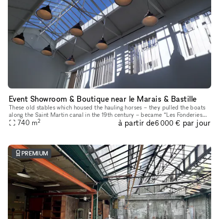
Event Showroom & Boutique near le Marais & Bastille
These old stables which housed the hauling horses – they pulled the boats
along the Saint Martin canal in the 19th century – became “Les Fonderies
2
à partir de
par jour
du Tarn” before becoming a major packing company. It
740
m
6 000 €
PREMIUM