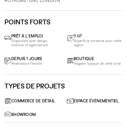
ROYAUME-UNI, LONDON
POINTS FORTS
2
PRÊT À L'EMPLOI
9
M
Disponible avec design,
Superficie moyenne pour cette
mobilier et agencement
région
DEPUIS 1 JOURS
BOUTIQUE
Réservation flexible
magasin typique de cette zone
TYPES DE PROJETS
COMMERCE DE DÉTAIL
ESPACE ÉVÉNEMENTIEL
SHOWROOM