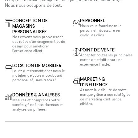
Nous nous occupons de tout.
CONCEPTION DE
PERSONNEL
MAGASINS
Nous vous fournissons le
personnel nécessaire en
PERSONNALISÉE
quelques clics.
Nos experts vous proposeront
des idées d'aménagement et de
design pour améliorer
POINT DE VENTE
l'expérience client.
Acceptez toutes les principales
cartes de crédit pour une
expérience fluide.
LOCATION DE MOBILIER
Louez directement chez nous le
mobilier de votre moodboard
MARKETING
personnalisé, sans tracas !
D'INFLUENCE
Assurez la visibilité de votre
DONNÉES & ANALYSES
marque grâce à nos stratégies
de marketing d'influence
Mesurez et comprenez votre
ciblées.
succès grâce à nos données et
analyses simplifiées.